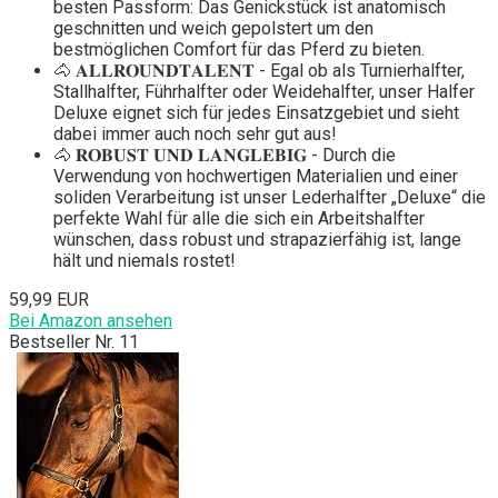
besten Passform: Das Genickstück ist anatomisch
geschnitten und weich gepolstert um den
bestmöglichen Comfort für das Pferd zu bieten.
🐴 𝐀𝐋𝐋𝐑𝐎𝐔𝐍𝐃𝐓𝐀𝐋𝐄𝐍𝐓 - Egal ob als Turnierhalfter,
Stallhalfter, Führhalfter oder Weidehalfter, unser Halfer
Deluxe eignet sich für jedes Einsatzgebiet und sieht
dabei immer auch noch sehr gut aus!
🐴 𝐑𝐎𝐁𝐔𝐒𝐓 𝐔𝐍𝐃 𝐋𝐀𝐍𝐆𝐋𝐄𝐁𝐈𝐆 - Durch die
Verwendung von hochwertigen Materialien und einer
soliden Verarbeitung ist unser Lederhalfter „Deluxe“ die
perfekte Wahl für alle die sich ein Arbeitshalfter
wünschen, dass robust und strapazierfähig ist, lange
hält und niemals rostet!
59,99 EUR
Bei Amazon ansehen
Bestseller Nr. 11