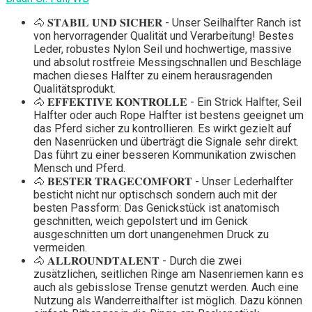
🐴 𝐒𝐓𝐀𝐁𝐈𝐋 𝐔𝐍𝐃 𝐒𝐈𝐂𝐇𝐄𝐑 - Unser Seilhalfter Ranch ist
von hervorragender Qualität und Verarbeitung! Bestes
Leder, robustes Nylon Seil und hochwertige, massive
und absolut rostfreie Messingschnallen und Beschläge
machen dieses Halfter zu einem herausragenden
Qualitätsprodukt.
🐴 𝐄𝐅𝐅𝐄𝐊𝐓𝐈𝐕𝐄 𝐊𝐎𝐍𝐓𝐑𝐎𝐋𝐋𝐄 - Ein Strick Halfter, Seil
Halfter oder auch Rope Halfter ist bestens geeignet um
das Pferd sicher zu kontrollieren. Es wirkt gezielt auf
den Nasenrücken und überträgt die Signale sehr direkt.
Das führt zu einer besseren Kommunikation zwischen
Mensch und Pferd.
🐴 𝐁𝐄𝐒𝐓𝐄𝐑 𝐓𝐑𝐀𝐆𝐄𝐂𝐎𝐌𝐅𝐎𝐑𝐓 - Unser Lederhalfter
besticht nicht nur optischsch sondern auch mit der
besten Passform: Das Genickstück ist anatomisch
geschnitten, weich gepolstert und im Genick
ausgeschnitten um dort unangenehmen Druck zu
vermeiden.
🐴 𝐀𝐋𝐋𝐑𝐎𝐔𝐍𝐃𝐓𝐀𝐋𝐄𝐍𝐓 - Durch die zwei
zusätzlichen, seitlichen Ringe am Nasenriemen kann es
auch als gebisslose Trense genutzt werden. Auch eine
Nutzung als Wanderreithalfter ist möglich. Dazu können