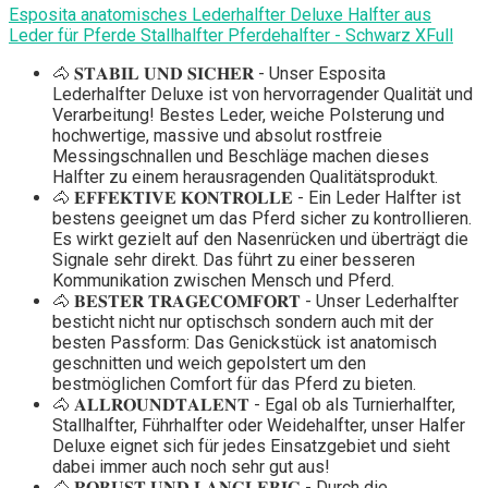
Esposita anatomisches Lederhalfter Deluxe Halfter aus
Leder für Pferde Stallhalfter Pferdehalfter - Schwarz XFull
🐴 𝐒𝐓𝐀𝐁𝐈𝐋 𝐔𝐍𝐃 𝐒𝐈𝐂𝐇𝐄𝐑 - Unser Esposita
Lederhalfter Deluxe ist von hervorragender Qualität und
Verarbeitung! Bestes Leder, weiche Polsterung und
hochwertige, massive und absolut rostfreie
Messingschnallen und Beschläge machen dieses
Halfter zu einem herausragenden Qualitätsprodukt.
🐴 𝐄𝐅𝐅𝐄𝐊𝐓𝐈𝐕𝐄 𝐊𝐎𝐍𝐓𝐑𝐎𝐋𝐋𝐄 - Ein Leder Halfter ist
bestens geeignet um das Pferd sicher zu kontrollieren.
Es wirkt gezielt auf den Nasenrücken und überträgt die
Signale sehr direkt. Das führt zu einer besseren
Kommunikation zwischen Mensch und Pferd.
🐴 𝐁𝐄𝐒𝐓𝐄𝐑 𝐓𝐑𝐀𝐆𝐄𝐂𝐎𝐌𝐅𝐎𝐑𝐓 - Unser Lederhalfter
besticht nicht nur optischsch sondern auch mit der
besten Passform: Das Genickstück ist anatomisch
geschnitten und weich gepolstert um den
bestmöglichen Comfort für das Pferd zu bieten.
🐴 𝐀𝐋𝐋𝐑𝐎𝐔𝐍𝐃𝐓𝐀𝐋𝐄𝐍𝐓 - Egal ob als Turnierhalfter,
Stallhalfter, Führhalfter oder Weidehalfter, unser Halfer
Deluxe eignet sich für jedes Einsatzgebiet und sieht
dabei immer auch noch sehr gut aus!
🐴 𝐑𝐎𝐁𝐔𝐒𝐓 𝐔𝐍𝐃 𝐋𝐀𝐍𝐆𝐋𝐄𝐁𝐈𝐆 - Durch die