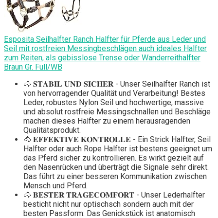
Esposita Seilhalfter Ranch Halfter für Pferde aus Leder und
Seil mit rostfreien Messingbeschlägen auch ideales Halfter
zum Reiten, als gebisslose Trense oder Wanderreithalfter
Braun Gr. Full/WB
🐴 𝐒𝐓𝐀𝐁𝐈𝐋 𝐔𝐍𝐃 𝐒𝐈𝐂𝐇𝐄𝐑 - Unser Seilhalfter Ranch ist
von hervorragender Qualität und Verarbeitung! Bestes
Leder, robustes Nylon Seil und hochwertige, massive
und absolut rostfreie Messingschnallen und Beschläge
machen dieses Halfter zu einem herausragenden
Qualitätsprodukt.
🐴 𝐄𝐅𝐅𝐄𝐊𝐓𝐈𝐕𝐄 𝐊𝐎𝐍𝐓𝐑𝐎𝐋𝐋𝐄 - Ein Strick Halfter, Seil
Halfter oder auch Rope Halfter ist bestens geeignet um
das Pferd sicher zu kontrollieren. Es wirkt gezielt auf
den Nasenrücken und überträgt die Signale sehr direkt.
Das führt zu einer besseren Kommunikation zwischen
Mensch und Pferd.
🐴 𝐁𝐄𝐒𝐓𝐄𝐑 𝐓𝐑𝐀𝐆𝐄𝐂𝐎𝐌𝐅𝐎𝐑𝐓 - Unser Lederhalfter
besticht nicht nur optischsch sondern auch mit der
besten Passform: Das Genickstück ist anatomisch