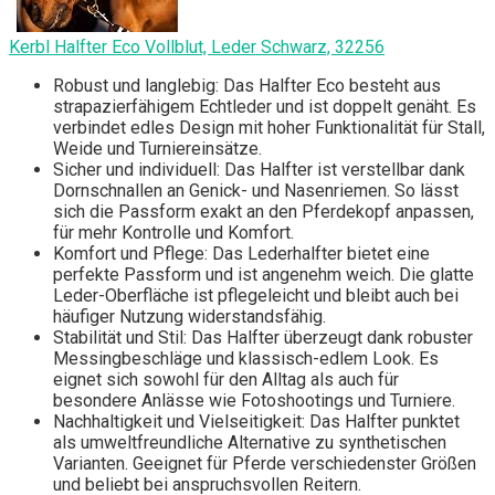
Kerbl Halfter Eco Vollblut, Leder Schwarz, 32256
Robust und langlebig: Das Halfter Eco besteht aus
strapazierfähigem Echtleder und ist doppelt genäht. Es
verbindet edles Design mit hoher Funktionalität für Stall,
Weide und Turniereinsätze.
Sicher und individuell: Das Halfter ist verstellbar dank
Dornschnallen an Genick- und Nasenriemen. So lässt
sich die Passform exakt an den Pferdekopf anpassen,
für mehr Kontrolle und Komfort.
Komfort und Pflege: Das Lederhalfter bietet eine
perfekte Passform und ist angenehm weich. Die glatte
Leder-Oberfläche ist pflegeleicht und bleibt auch bei
häufiger Nutzung widerstandsfähig.
Stabilität und Stil: Das Halfter überzeugt dank robuster
Messingbeschläge und klassisch-edlem Look. Es
eignet sich sowohl für den Alltag als auch für
besondere Anlässe wie Fotoshootings und Turniere.
Nachhaltigkeit und Vielseitigkeit: Das Halfter punktet
als umweltfreundliche Alternative zu synthetischen
Varianten. Geeignet für Pferde verschiedenster Größen
und beliebt bei anspruchsvollen Reitern.