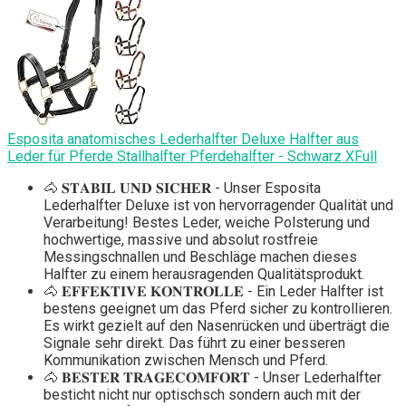
Esposita anatomisches Lederhalfter Deluxe Halfter aus
Leder für Pferde Stallhalfter Pferdehalfter - Schwarz XFull
🐴 𝐒𝐓𝐀𝐁𝐈𝐋 𝐔𝐍𝐃 𝐒𝐈𝐂𝐇𝐄𝐑 - Unser Esposita
Lederhalfter Deluxe ist von hervorragender Qualität und
Verarbeitung! Bestes Leder, weiche Polsterung und
hochwertige, massive und absolut rostfreie
Messingschnallen und Beschläge machen dieses
Halfter zu einem herausragenden Qualitätsprodukt.
🐴 𝐄𝐅𝐅𝐄𝐊𝐓𝐈𝐕𝐄 𝐊𝐎𝐍𝐓𝐑𝐎𝐋𝐋𝐄 - Ein Leder Halfter ist
bestens geeignet um das Pferd sicher zu kontrollieren.
Es wirkt gezielt auf den Nasenrücken und überträgt die
Signale sehr direkt. Das führt zu einer besseren
Kommunikation zwischen Mensch und Pferd.
🐴 𝐁𝐄𝐒𝐓𝐄𝐑 𝐓𝐑𝐀𝐆𝐄𝐂𝐎𝐌𝐅𝐎𝐑𝐓 - Unser Lederhalfter
besticht nicht nur optischsch sondern auch mit der