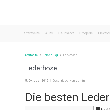
Zum Hauptinhalt springen
Startseite
Auto
Baumarkt
Drogerie
Elektro
Startseite
Bekleidung
Lederhose
Lederhose
5. Oktober 2017
Geschrieben von
admin
Die besten Lede
llll➤ J