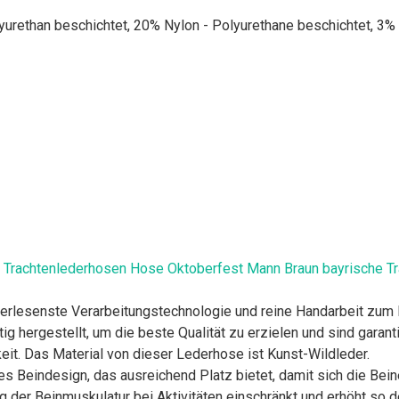
rethan beschichtet, 20% Nylon - Polyurethane beschichtet, 3% 
Trachtenlederhosen Hose Oktoberfest Mann Braun bayrische Tr
lesenste Verarbeitungstechnologie und reine Handarbeit zum Ei
g hergestellt, um die beste Qualität zu erzielen und sind garant
eit. Das Material von dieser Lederhose ist Kunst-Wildleder.
eres Beindesign, das ausreichend Platz bietet, damit sich die B
 der Beinmuskulatur bei Aktivitäten einschränkt und erhöht so d