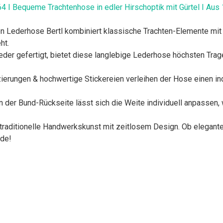
64 I Bequeme Trachtenhose in edler Hirschoptik mit Gürtel I Au
Lederhose Bertl kombiniert klassische Trachten-Elemente mit 
ht.
gefertigt, bietet diese langlebige Lederhose höchsten Tragek
ungen & hochwertige Stickereien verleihen der Hose einen indi
r Bund-Rückseite lässt sich die Weite individuell anpassen, w
raditionelle Handwerkskunst mit zeitlosem Design. Ob elegante
ode!