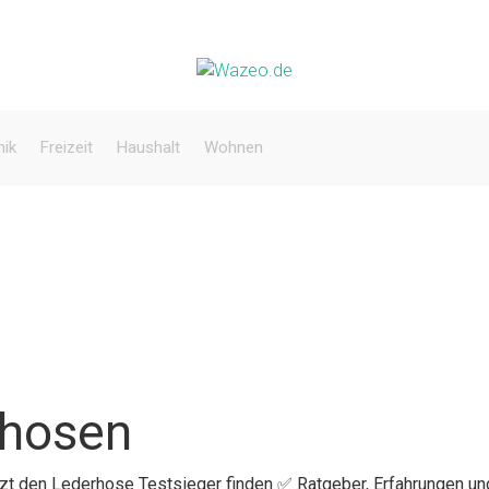
nik
Freizeit
Haushalt
Wohnen
rhosen
etzt den Lederhose Testsieger finden ✅ Ratgeber, Erfahrungen un