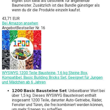
eignet sich ideal als Geschenk für angehende
Baumeister. Zusätzlich ist das Bundle günstiger als
wenn du dir die Produkte einzeln kaufst.
43,71 EUR
Bei Amazon ansehen
Angebot
Bestseller Nr. 16
WYSWYG 1200 Teile Bausteine, 1.6 kg Steine Box,
Kompatibel, Basic Building Bricks Set, Geeignet für Jungen
und Mädchen ab 6 Jahren
𝟭𝟮𝟬𝟬 𝗕𝗮𝘀𝗶𝗰 𝗕𝗮𝘂𝘀𝘁𝗲𝗶𝗻𝗲 𝗦𝗲𝘁: Unbeatbarer Wert bei
über 1,5 kg. Dieses WYSWYG Bausteinset enthält
insgesamt 1200 Teile, darunter Auto-Getriebe, Räder,
Fenster und Türen, die frei kombiniert werden können,
um mehr Szenen zu schaffen.