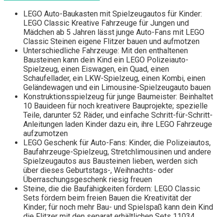
LEGO Auto-Baukasten mit Spielzeugautos für Kinder:
LEGO Classic Kreative Fahrzeuge für Jungen und
Mädchen ab 5 Jahren lässt junge Auto-Fans mit LEGO
Classic Steinen eigene Flitzer bauen und aufmotzen
Unterschiedliche Fahrzeuge: Mit den enthaltenen
Bausteinen kann dein Kind ein LEGO Polizeiauto-
Spielzeug, einen Eiswagen, ein Quad, einen
Schaufellader, ein LKW-Spielzeug, einen Kombi, einen
Geländewagen und ein Limousine-Spielzeugauto bauen
Konstruktionsspielzeug für junge Baumeister: Beinhaltet
10 Bauideen für noch kreativere Bauprojekte; spezielle
Teile, darunter 52 Räder, und einfache Schritt-für-Schritt-
Anleitungen laden Kinder dazu ein, ihre LEGO Fahrzeuge
aufzumotzen
LEGO Geschenk für Auto-Fans: Kinder, die Polizeiautos,
Baufahrzeuge-Spielzeug, Stretchlimousinen und andere
Spielzeugautos aus Bausteinen lieben, werden sich
über dieses Geburtstags-, Weihnachts- oder
Überraschungsgeschenk riesig freuen
Steine, die die Baufähigkeiten fördern: LEGO Classic
Sets fördern beim freien Bauen die Kreativität der
Kinder; für noch mehr Bau- und Spielspaß kann dein Kind
die Flitzer mit den separat erhältlichen Sets 11034,