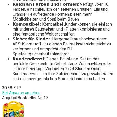
𝗥𝗲𝗶𝗰𝗵 𝗮𝗻 𝗙𝗮𝗿𝗯𝗲𝗻 𝘂𝗻𝗱 𝗙𝗼𝗿𝗺𝗲𝗻: Verfügt über 10
Farben, einschließlich der seltenen Braunen, Lila und
Orange; 14 aufregende Formen bieten mehr
Möglichkeiten und Spaß beim Bauen
𝗞𝗼𝗺𝗽𝗮𝘁𝗶𝗯𝗲𝗹 : Kompatibel ,Kinder können sie einfach
mit anderen Bausteinen und -Platten kombinieren und
eine fantastische Welt erschaffen.
𝗦𝗶𝗰𝗵𝗲𝗿 𝗳ü𝗿 𝗞𝗶𝗻𝗱𝗲𝗿: Hergestellt aus hochwertigem
ABS-Kunststoff, ist dieses Bausteinset nicht leicht zu
verformen und entspricht den EU-
Spielzeugsicherheitsstandards.
𝗞𝘂𝗻𝗱𝗲𝗻𝗱𝗶𝗲𝗻𝘀𝘁:Dieses Bausteine-Set ist das
perfekte Geschenk für Geburtstage, Weihnachten oder
andere Feiertage. Wir bieten 7x24 Stunden Online-
Kundenservice, um Ihre Zufriedenheit zu gewährleisten
und ein unvergessliches Spielerlebnis zu schaffen.
30,38 EUR
Bei Amazon ansehen
Angebot
Bestseller Nr. 17