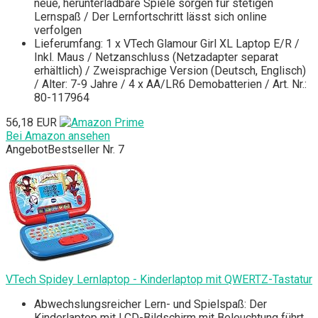
neue, herunterladbare Spiele sorgen für stetigen
Lernspaß / Der Lernfortschritt lässt sich online
verfolgen
Lieferumfang: 1 x VTech Glamour Girl XL Laptop E/R /
Inkl. Maus / Netzanschluss (Netzadapter separat
erhältlich) / Zweisprachige Version (Deutsch, Englisch)
/ Alter: 7-9 Jahre / 4 x AA/LR6 Demobatterien / Art. Nr.:
80-117964
56,18 EUR
Bei Amazon ansehen
Angebot
Bestseller Nr. 7
VTech Spidey Lernlaptop - Kinderlaptop mit QWERTZ-Tastatur
Abwechslungsreicher Lern- und Spielspaß: Der
Kinderlaptop mit LCD-Bildschirm mit Beleuchtung führt