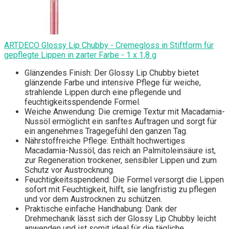
ARTDECO Glossy Lip Chubby - Cremegloss in Stiftform für
gepflegte Lippen in zarter Farbe - 1 x 1,8 g
Glänzendes Finish: Der Glossy Lip Chubby bietet
glänzende Farbe und intensive Pflege für weiche,
strahlende Lippen durch eine pflegende und
feuchtigkeitsspendende Formel.
Weiche Anwendung: Die cremige Textur mit Macadamia-
Nussöl ermöglicht ein sanftes Auftragen und sorgt für
ein angenehmes Tragegefühl den ganzen Tag.
Nährstoffreiche Pflege: Enthält hochwertiges
Macadamia-Nussöl, das reich an Palmitoleinsäure ist,
zur Regeneration trockener, sensibler Lippen und zum
Schutz vor Austrocknung.
Feuchtigkeitsspendend: Die Formel versorgt die Lippen
sofort mit Feuchtigkeit, hilft, sie langfristig zu pflegen
und vor dem Austrocknen zu schützen.
Praktische einfache Handhabung: Dank der
Drehmechanik lässt sich der Glossy Lip Chubby leicht
anwenden und ist somit ideal für die tägliche