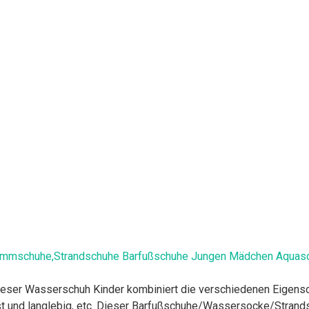
mmschuhe,Strandschuhe Barfußschuhe Jungen Mädchen Aquasch
ser Wasserschuh Kinder kombiniert die verschiedenen Eigenschaf
st und langlebig, etc. Dieser Barfußschuhe/Wassersocke/Strand