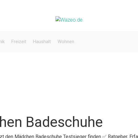
nik
Freizeit
Haushalt
Wohnen
chen Badeschuhe
etzt den Mädchen Badeschuhe Testsieger finden ✅ Ratgeber, Er