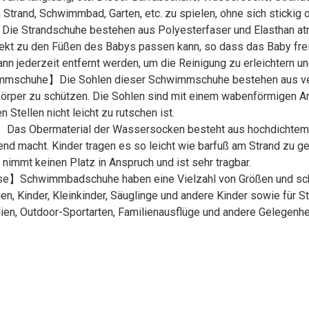
Strand, Schwimmbad, Garten, etc. zu spielen, ohne sich stickig
e Strandschuhe bestehen aus Polyesterfaser und Elasthan a
perfekt zu den Füßen des Babys passen kann, so dass das Baby fr
n jederzeit entfernt werden, um die Reinigung zu erleichtern u
immschuhe】Die Sohlen dieser Schwimmschuhe bestehen aus ver
örper zu schützen. Die Sohlen sind mit einem wabenförmigen A
tellen nicht leicht zu rutschen ist.
】Das Obermaterial der Wassersocken besteht aus hochdichtem
nend macht. Kinder tragen es so leicht wie barfuß am Strand zu 
 nimmt keinen Platz in Anspruch und ist sehr tragbar.
】Schwimmbadschuhe haben eine Vielzahl von Größen und schön
en, Kinder, Kleinkinder, Säuglinge und andere Kinder sowie für
ien, Outdoor-Sportarten, Familienausflüge und andere Gelegenhe