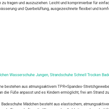
h zu tragen und auszuziehen. Leicht und komprimierbar für einfa
sserung und Querbelüftung, ausgezeichnete flexibel und komfo
n Wasserschuhe Jungen, Strandschuhe Schnell Trocken Bades
he bestehen aus atmungsaktivem TPR+Spandex-Stretchgewebe m
an die Füße anpasst und es Kindern ermöglicht, frei am Strand z
adeschuhe Mädchen besteht aus elastischem, atmungsaktivem u