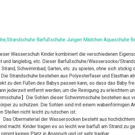
e,Strandschuhe Barfußschuhe Jungen Mädchen Aquaschuhe Bab
ser Wasserschuh Kinder kombiniert die verschiedenen Eigenschaf
st und langlebig, etc. Dieser Barfußschuhe/Wassersocke/Strand
Strand, Schwimmbad, Garten, etc. zu spielen, ohne sich stickig
e Strandschuhe bestehen aus Polyesterfaser und Elasthan a
perfekt zu den Füßen des Babys passen kann, so dass das Baby fr
n jederzeit entfernt werden, um die Reinigung zu erleichtern u
immschuhe】Die Sohlen dieser Schwimmschuhe bestehen aus ver
örper zu schützen. Die Sohlen sind mit einem wabenförmigen A
tellen nicht leicht zu rutschen ist.
】Das Obermaterial der Wassersocken besteht aus hochdichtem
nend macht. Kinder tragen es so leicht wie barfuß am Strand zu 
 nimmt keinen Platz in Anspruch und ist sehr tragbar.