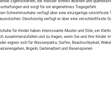
ende Eigenschaften, die Wasser schnell ableiten und querbelüf
Abschürfungen und sorgt für ein angenehmes Tragegefühl.
 Schwimmschuhe verfügt über eine einzigartige rutschfeste Tex
ausrutschen. Gleichzeitig verfügt er über eine verschleißfeste 
uhe für Kinder haben interessante Muster und Stile, ein Klett
ach zusammenzufalten und zu tragen, wenn Sie und Ihre Kinder i
er eignen sich für Wasserparks, Surfen, Beachvolleyball, Wakeb
pazierengehen, Angeln, Gartenarbeit und Rasenspielen.