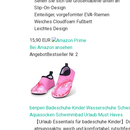
Sehen Sie sich die Größentabelle unten an
Slip-On-Design
Einteiliger, vorgeformter EVA-Riemen
Weiches Cloudfoam Fußbett
Leichtes Design
15,90 EUR
Bei Amazon ansehen
Angebot
Bestseller Nr. 2
benpen Badeschuhe Kinder Wasserschuhe Schwi
Aquasocken Schwimmbad Urlaub Must Haves
【Urlaub Essentials für badeschuhe Kinder】Die
atmungsaktiv, weich und komfortabel, rutschfe