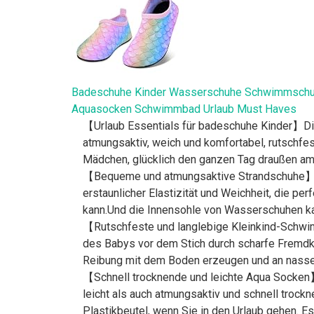
Badeschuhe Kinder Wasserschuhe Schwimmschuh
Aquasocken Schwimmbad Urlaub Must Haves
【Urlaub Essentials für badeschuhe Kinder】Die
atmungsaktiv, weich und komfortabel, rutschfe
Mädchen, glücklich den ganzen Tag draußen am 
【Bequeme und atmungsaktive Strandschuhe】Di
erstaunlicher Elastizität und Weichheit, die 
kann.Und die Innensohle von Wasserschuhen kan
【Rutschfeste und langlebige Kleinkind-Schw
des Babys vor dem Stich durch scharfe Fremdk
Reibung mit dem Boden erzeugen und an nassen S
【Schnell trocknende und leichte Aqua Socken
leicht als auch atmungsaktiv und schnell trock
Plastikbeutel, wenn Sie in den Urlaub gehen. Es