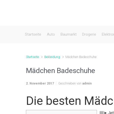
Zum Hauptinhalt springen
Startseite
Auto
Baumarkt
Drogerie
Elektro
Startseite
Bekleidung
Mädchen Badeschuhe
Mädchen Badeschuhe
2. November 2017
Geschrieben von
admin
Die besten Mäd
llll➤ J