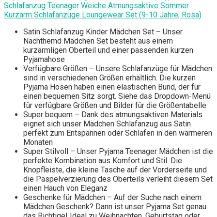
Schlafanzug Teenager Weiche Atmungsaktive Sommer
Kurzarm Schlafanzüge Loungewear Set (9-10 Jahre, Rosa)
Satin Schlafanzug Kinder Mädchen Set – Unser
Nachthemd Mädchen Set besteht aus einem
kurzärmligen Oberteil und einer passenden kurzen
Pyjamahose
Verfügbare Größen – Unsere Schlafanzüge für Mädchen
sind in verschiedenen Größen erhältlich. Die kurzen
Pyjama Hosen haben einen elastischen Bund, der für
einen bequemen Sitz sorgt. Siehe das Dropdown-Menü
für verfügbare Größen und Bilder für die Größentabelle
Super bequem – Dank des atmungsaktiven Materials
eignet sich unser Mädchen Schlafanzug aus Satin
perfekt zum Entspannen oder Schlafen in den wärmeren
Monaten
Super Stilvoll – Unser Pyjama Teenager Mädchen ist die
perfekte Kombination aus Komfort und Stil. Die
Knopfleiste, die kleine Tasche auf der Vorderseite und
die Paspelverzierung des Oberteils verleiht diesem Set
einen Hauch von Eleganz
Geschenke für Mädchen – Auf der Suche nach einem
Mädchen Geschenk? Dann ist unser Pyjama Set genau
das Richtige! Ideal zu Weihnachten, Geburtstag oder