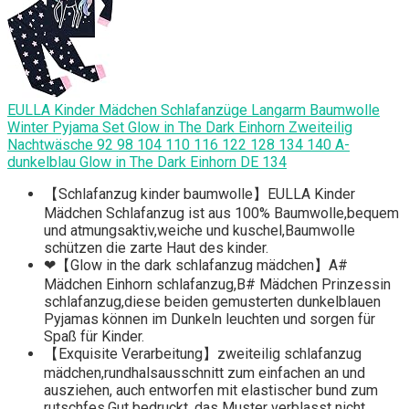
EULLA Kinder Mädchen Schlafanzüge Langarm Baumwolle
Winter Pyjama Set Glow in The Dark Einhorn Zweiteilig
Nachtwäsche 92 98 104 110 116 122 128 134 140 A-
dunkelblau Glow in The Dark Einhorn DE 134
【Schlafanzug kinder baumwolle】EULLA Kinder
Mädchen Schlafanzug ist aus 100% Baumwolle,bequem
und atmungsaktiv,weiche und kuschel,Baumwolle
schützen die zarte Haut des kinder.
❤【Glow in the dark schlafanzug mädchen】A#
Mädchen Einhorn schlafanzug,B# Mädchen Prinzessin
schlafanzug,diese beiden gemusterten dunkelblauen
Pyjamas können im Dunkeln leuchten und sorgen für
Spaß für Kinder.
【Exquisite Verarbeitung】zweiteilig schlafanzug
mädchen,rundhalsausschnitt zum einfachen an und
ausziehen, auch entworfen mit elastischer bund zum
rutschfes.Gut bedruckt, das Muster verblasst nicht.