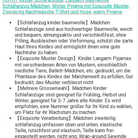
HOTUT Kinder Schlafanzüge, Langarm Baumwolle
Schlafanzug Mädchen, Winter Pyjama mit Exquisite Muster,
Zweiteilig Nachtwäsche T-Shirt und Hose, warm Pyjama
【Schlafanzug kinder baumwolle】Mädchen
Schlafanzüge sind aus hochwertiger Baumwolle, weich
und bequem, atmungsaktiv und verschleißfest, ohne
Pilling, Ausbleichen oder Verformung, schützt die zarte
Haut Ihres Kindes und ermöglicht ihnen eine gute
Nachtruhe zu haben.
【Exquisite Muster Design】Kinder Langarm Pyjamas
mit verschiedenen Arten von Mustern, einschließlich
niedliche Tiere, Ballett-Mädchen, etc. gedruckt, um die
Phantasie des Kindes der Märchenwelt zu erfüllen, Gut
bedruckt, das Muster verblasst nicht
【Mehrere Grössenwahl】Mädchen Kinder
Schlafanzüge sind geeignet für Frühling, Herbst und
Winter, geeignet für 5-7 Jahre alte Kinder. Es wird
empfohlen, eine Nummer größer für Ihr Kind zu wählen,
um Platz für ihr Wachstum zu machen.
【Exquisite Verarbeitung】Mädchen zweiteilig
schlafanzug umfassen oben und unten; elastische
Taille, rutschfest und elastisch, Taille kann frei
eingestellt werden, nicht eng; Wrap-around Gewinde