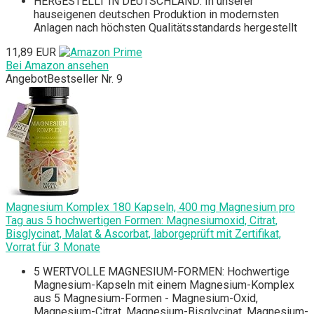
HERGESTELLT IN DEUTSCHLAND: In unserer
hauseigenen deutschen Produktion in modernsten
Anlagen nach höchsten Qualitätsstandards hergestellt
11,89 EUR
Bei Amazon ansehen
Angebot
Bestseller Nr. 9
Magnesium Komplex 180 Kapseln, 400 mg Magnesium pro
Tag aus 5 hochwertigen Formen: Magnesiumoxid, Citrat,
Bisglycinat, Malat & Ascorbat, laborgeprüft mit Zertifikat,
Vorrat für 3 Monate
5 WERTVOLLE MAGNESIUM-FORMEN: Hochwertige
Magnesium-Kapseln mit einem Magnesium-Komplex
aus 5 Magnesium-Formen - Magnesium-Oxid,
Magnesium-Citrat, Magnesium-Bisglycinat, Magnesium-