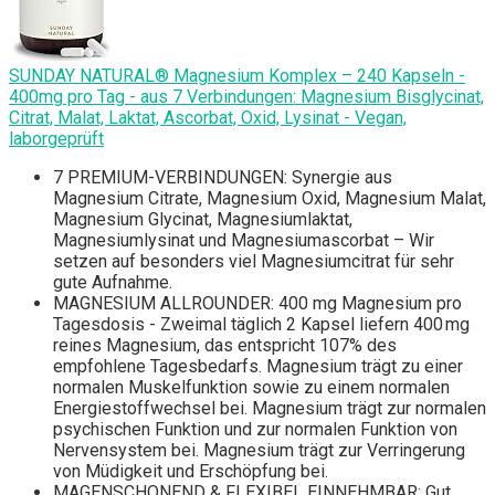
SUNDAY NATURAL® Magnesium Komplex – 240 Kapseln -
400mg pro Tag - aus 7 Verbindungen: Magnesium Bisglycinat,
Citrat, Malat, Laktat, Ascorbat, Oxid, Lysinat - Vegan,
laborgeprüft
7 PREMIUM-VERBINDUNGEN: Synergie aus
Magnesium Citrate, Magnesium Oxid, Magnesium Malat,
Magnesium Glycinat, Magnesiumlaktat,
Magnesiumlysinat und Magnesiumascorbat – Wir
setzen auf besonders viel Magnesiumcitrat für sehr
gute Aufnahme.
MAGNESIUM ALLROUNDER: 400 mg Magnesium pro
Tagesdosis - Zweimal täglich 2 Kapsel liefern 400 mg
reines Magnesium, das entspricht 107% des
empfohlene Tagesbedarfs. Magnesium trägt zu einer
normalen Muskelfunktion sowie zu einem normalen
Energiestoffwechsel bei. Magnesium trägt zur normalen
psychischen Funktion und zur normalen Funktion von
Nervensystem bei. Magnesium trägt zur Verringerung
von Müdigkeit und Erschöpfung bei.
MAGENSCHONEND & FLEXIBEL EINNEHMBAR: Gut