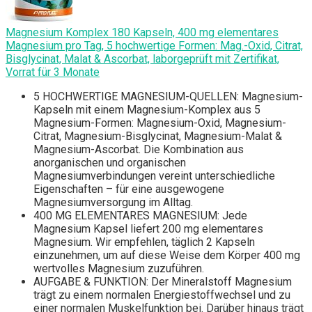
Magnesium Komplex 180 Kapseln, 400 mg elementares
Magnesium pro Tag, 5 hochwertige Formen: Mag.-Oxid, Citrat,
Bisglycinat, Malat & Ascorbat, laborgeprüft mit Zertifikat,
Vorrat für 3 Monate
5 HOCHWERTIGE MAGNESIUM-QUELLEN: Magnesium-
Kapseln mit einem Magnesium-Komplex aus 5
Magnesium-Formen: Magnesium-Oxid, Magnesium-
Citrat, Magnesium-Bisglycinat, Magnesium-Malat &
Magnesium-Ascorbat. Die Kombination aus
anorganischen und organischen
Magnesiumverbindungen vereint unterschiedliche
Eigenschaften – für eine ausgewogene
Magnesiumversorgung im Alltag.
400 MG ELEMENTARES MAGNESIUM: Jede
Magnesium Kapsel liefert 200 mg elementares
Magnesium. Wir empfehlen, täglich 2 Kapseln
einzunehmen, um auf diese Weise dem Körper 400 mg
wertvolles Magnesium zuzuführen.
AUFGABE & FUNKTION: Der Mineralstoff Magnesium
trägt zu einem normalen Energiestoffwechsel und zu
einer normalen Muskelfunktion bei. Darüber hinaus trägt