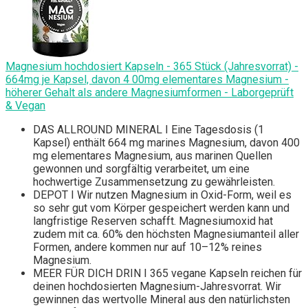
Magnesium hochdosiert Kapseln - 365 Stück (Jahresvorrat) -
664mg je Kapsel, davon 4 00mg elementares Magnesium -
höherer Gehalt als andere Magnesiumformen - Laborgeprüft
& Vegan
DAS ALLROUND MINERAL I Eine Tagesdosis (1
Kapsel) enthält 664 mg marines Magnesium, davon 400
mg elementares Magnesium, aus marinen Quellen
gewonnen und sorgfältig verarbeitet, um eine
hochwertige Zusammensetzung zu gewährleisten.
DEPOT I Wir nutzen Magnesium in Oxid-Form, weil es
so sehr gut vom Körper gespeichert werden kann und
langfristige Reserven schafft. Magnesiumoxid hat
zudem mit ca. 60% den höchsten Magnesiumanteil aller
Formen, andere kommen nur auf 10–12% reines
Magnesium.
MEER FÜR DICH DRIN I 365 vegane Kapseln reichen für
deinen hochdosierten Magnesium-Jahresvorrat. Wir
gewinnen das wertvolle Mineral aus den natürlichsten