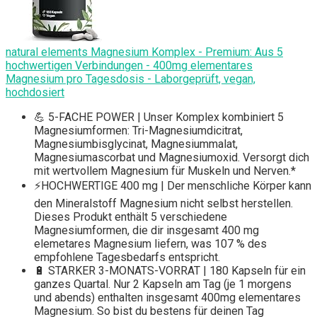
natural elements Magnesium Komplex - Premium: Aus 5
hochwertigen Verbindungen - 400mg elementares
Magnesium pro Tagesdosis - Laborgeprüft, vegan,
hochdosiert
💪 5-FACHE POWER | Unser Komplex kombiniert 5
Magnesiumformen: Tri-Magnesiumdicitrat,
Magnesiumbisglycinat, Magnesiummalat,
Magnesiumascorbat und Magnesiumoxid. Versorgt dich
mit wertvollem Magnesium für Muskeln und Nerven.*
⚡️HOCHWERTIGE 400 mg | Der menschliche Körper kann
den Mineralstoff Magnesium nicht selbst herstellen.
Dieses Produkt enthält 5 verschiedene
Magnesiumformen, die dir insgesamt 400 mg
elemetares Magnesium liefern, was 107 % des
empfohlene Tagesbedarfs entspricht.
🔋 STARKER 3-MONATS-VORRAT | 180 Kapseln für ein
ganzes Quartal. Nur 2 Kapseln am Tag (je 1 morgens
und abends) enthalten insgesamt 400mg elementares
Magnesium. So bist du bestens für deinen Tag