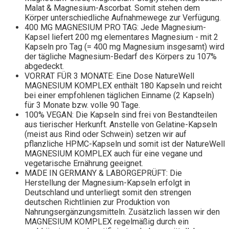
Malat & Magnesium-Ascorbat. Somit stehen dem
Körper unterschiedliche Aufnahmewege zur Verfügung.
400 MG MAGNESIUM PRO TAG: Jede Magnesium-
Kapsel liefert 200 mg elementares Magnesium - mit 2
Kapseln pro Tag (= 400 mg Magnesium insgesamt) wird
der tägliche Magnesium-Bedarf des Körpers zu 107%
abgedeckt.
VORRAT FÜR 3 MONATE: Eine Dose NatureWell
MAGNESIUM KOMPLEX enthält 180 Kapseln und reicht
bei einer empfohlenen täglichen Einname (2 Kapseln)
für 3 Monate bzw. volle 90 Tage.
100% VEGAN: Die Kapseln sind frei von Bestandteilen
aus tierischer Herkunft. Anstelle von Gelatine-Kapseln
(meist aus Rind oder Schwein) setzen wir auf
pflanzliche HPMC-Kapseln und somit ist der NatureWell
MAGNESIUM KOMPLEX auch für eine vegane und
vegetarische Ernährung geeignet.
MADE IN GERMANY & LABORGEPRÜFT: Die
Herstellung der Magnesium-Kapseln erfolgt in
Deutschland und unterliegt somit den strengen
deutschen Richtlinien zur Produktion von
Nahrungsergänzungsmitteln. Zusätzlich lassen wir den
MAGNESIUM KOMPLEX regelmäßig durch ein