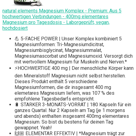
natural elements Magnesium Komplex - Premium: Aus 5
hochwertigen Verbindungen - 400mg elementares
Magnesium pro Tagesdosis - Laborgeprüft, vegan,
hochdosiert
💪 5-FACHE POWER | Unser Komplex kombiniert 5
Magnesiumformen: Tri-Magnesiumdicitrat,
Magnesiumbisglycinat, Magnesiummalat,
Magnesiumascorbat und Magnesiumoxid. Versorgt dich
mit wertvollem Magnesium für Muskeln und Nerven.*
⚡️HOCHWERTIGE 400 mg | Der menschliche Körper kann
den Mineralstoff Magnesium nicht selbst herstellen.
Dieses Produkt enthält 5 verschiedene
Magnesiumformen, die dir insgesamt 400 mg
elemetares Magnesium liefern, was 107 % des
empfohlene Tagesbedarfs entspricht.
🔋 STARKER 3-MONATS-VORRAT | 180 Kapseln für ein
ganzes Quartal. Nur 2 Kapseln am Tag (je 1 morgens
und abends) enthalten insgesamt 400mg elementares
Magnesium. So bist du bestens für deinen Tag
gewappnet. Yeah!
🙌🏼 ELEMENTAR EFFEKTIV | *Magnesium trägt zur