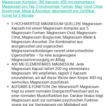
Magnesium Komplex 180 Kapseln, 400 mg elementares
Magnesium pro Tag, 5 hochwertige Formen: Mag.-Oxid, Citrat,
Bisglycinat, Malat & Ascorbat, laborgeprüft mit Zertifikat,
Vorrat für 3 Monate
5 HOCHWERTIGE MAGNESIUM-QUELLEN: Magnesium-
Kapseln mit einem Magnesium-Komplex aus 5
Magnesium-Formen: Magnesium-Oxid, Magnesium-
Citrat, Magnesium-Bisglycinat, Magnesium-Malat &
Magnesium-Ascorbat. Die Kombination aus
anorganischen und organischen
Magnesiumverbindungen vereint unterschiedliche
Eigenschaften – für eine ausgewogene
Magnesiumversorgung im Alltag.
400 MG ELEMENTARES MAGNESIUM: Jede
Magnesium Kapsel liefert 200 mg elementares
Magnesium. Wir empfehlen, täglich 2 Kapseln
einzunehmen, um auf diese Weise dem Körper 400 mg
wertvolles Magnesium zuzuführen.
AUFGABE & FUNKTION: Der Mineralstoff Magnesium
trägt zu einem normalen Energiestoffwechsel und zu
einer normalen Muskelfunktion bei. Darüber hinaus trägt
Magnesium auch zur normalen psychischen Funktion
sowie zur zur Verringerung von Müdigkeit und