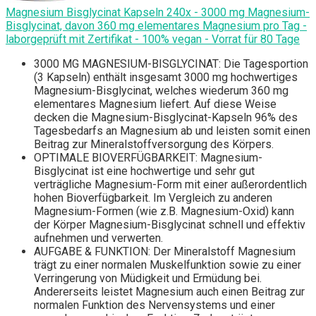
Magnesium Bisglycinat Kapseln 240x - 3000 mg Magnesium-
Bisglycinat, davon 360 mg elementares Magnesium pro Tag -
laborgeprüft mit Zertifikat - 100% vegan - Vorrat für 80 Tage
3000 MG MAGNESIUM-BISGLYCINAT: Die Tagesportion
(3 Kapseln) enthält insgesamt 3000 mg hochwertiges
Magnesium-Bisglycinat, welches wiederum 360 mg
elementares Magnesium liefert. Auf diese Weise
decken die Magnesium-Bisglycinat-Kapseln 96% des
Tagesbedarfs an Magnesium ab und leisten somit einen
Beitrag zur Mineralstoffversorgung des Körpers.
OPTIMALE BIOVERFÜGBARKEIT: Magnesium-
Bisglycinat ist eine hochwertige und sehr gut
verträgliche Magnesium-Form mit einer außerordentlich
hohen Bioverfügbarkeit. Im Vergleich zu anderen
Magnesium-Formen (wie z.B. Magnesium-Oxid) kann
der Körper Magnesium-Bisglycinat schnell und effektiv
aufnehmen und verwerten.
AUFGABE & FUNKTION: Der Mineralstoff Magnesium
trägt zu einer normalen Muskelfunktion sowie zu einer
Verringerung von Müdigkeit und Ermüdung bei.
Andererseits leistet Magnesium auch einen Beitrag zur
normalen Funktion des Nervensystems und einer