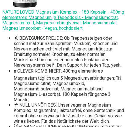
NATURE LOVE® Magnesium Komplex - 180 Kapseln - 400mg
elementares Magnesium je Tagesdosis - Magnesiumcitrat,
Magnesiumoxid, Magnesiumbisglycinat, Magnesiummalat,
Magnesiumscorbat - Vegan, hochdosiert
🤸 BEWEGUNGSFREUDE: Ob Treppensteigen oder
schnell mal zur Bahn sprinten: Muskeln, Knochen und
Nerven machen echt viel mit. Magnesium trägt zur
Erhaltung normaler Knochen, zu einer normalen
Muskelfunktion und einer normalen Funktion des
Nervensystems bei*. Dein Support für jeden Tag, yeah.
⬆️ CLEVER KOMBINIERT: 400mg elementares
Magnesium täglich aus 5 Magnesiumverbindungen: Tri-
Magnesiumdicitrat, Magnesiumoxid,
Magnesiumbisglycinat, Magnesiummalat und
Magnesium-L-ascorbat. 180 Kapseln für ganze 3
Monate.
🌱 NULL UNNÖTIGES: Unser veganer Magnesium
Komplex ist glutenfrei, laktosefrei, ohne Gentechnik und
kommt ohne unerwünschte Zusätze aus. Genau so, wie
wir es lieben. Für das Natürlichste der Welt: dich.
🙌🏼 GANZHEITLICHER EFFEKT: *Magnesium trägt zur