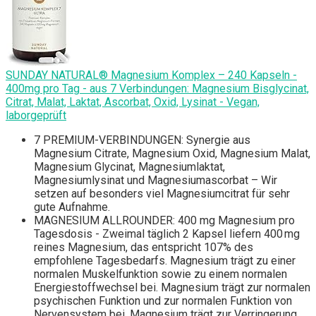
SUNDAY NATURAL® Magnesium Komplex – 240 Kapseln -
400mg pro Tag - aus 7 Verbindungen: Magnesium Bisglycinat,
Citrat, Malat, Laktat, Ascorbat, Oxid, Lysinat - Vegan,
laborgeprüft
7 PREMIUM-VERBINDUNGEN: Synergie aus
Magnesium Citrate, Magnesium Oxid, Magnesium Malat,
Magnesium Glycinat, Magnesiumlaktat,
Magnesiumlysinat und Magnesiumascorbat – Wir
setzen auf besonders viel Magnesiumcitrat für sehr
gute Aufnahme.
MAGNESIUM ALLROUNDER: 400 mg Magnesium pro
Tagesdosis - Zweimal täglich 2 Kapsel liefern 400 mg
reines Magnesium, das entspricht 107% des
empfohlene Tagesbedarfs. Magnesium trägt zu einer
normalen Muskelfunktion sowie zu einem normalen
Energiestoffwechsel bei. Magnesium trägt zur normalen
psychischen Funktion und zur normalen Funktion von
Nervensystem bei. Magnesium trägt zur Verringerung