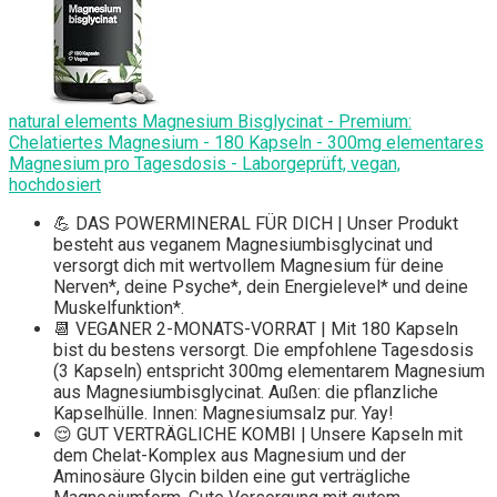
natural elements Magnesium Bisglycinat - Premium:
Chelatiertes Magnesium - 180 Kapseln - 300mg elementares
Magnesium pro Tagesdosis - Laborgeprüft, vegan,
hochdosiert
💪 DAS POWERMINERAL FÜR DICH | Unser Produkt
besteht aus veganem Magnesiumbisglycinat und
versorgt dich mit wertvollem Magnesium für deine
Nerven*, deine Psyche*, dein Energielevel* und deine
Muskelfunktion*.
📆 VEGANER 2-MONATS-VORRAT | Mit 180 Kapseln
bist du bestens versorgt. Die empfohlene Tagesdosis
(3 Kapseln) entspricht 300mg elementarem Magnesium
aus Magnesiumbisglycinat. Außen: die pflanzliche
Kapselhülle. Innen: Magnesiumsalz pur. Yay!
😌 GUT VERTRÄGLICHE KOMBI | Unsere Kapseln mit
dem Chelat-Komplex aus Magnesium und der
Aminosäure Glycin bilden eine gut verträgliche