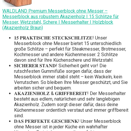
WALDLAND Premium Messerblock ohne Messer –
Messerblock aus robustem Akazienholz I 15 Schlitze für
Messer, Wetzstahl, Schere I Messerhalter I Holzblock
(Akazienholz Braun)
𝟏𝟓 𝐏𝐑𝐀𝐊𝐓𝐈𝐒𝐂𝐇𝐄 𝐒𝐓𝐄𝐂𝐊𝐒𝐂𝐇𝐋𝐈𝐓𝐙𝐄! Unser
Messerblock ohne Messer bietet 15 unterschiedlich
große Schlitze – perfekt für Steakmesser, Brotmesser,
Kochmesser und andere Küchenmesser. 2 Schlitze
davon sind für Ihre Küchenschere und Wetzstahl.
𝐒𝐈𝐂𝐇𝐄𝐑𝐄𝐑 𝐒𝐓𝐀𝐍𝐃! Sicherheit geht vor! Die
rutschfesten Gummifüße sorgen dafür, dass der
Messerblock immer stabil steht – kein Wackeln, kein
Verrutschen. So bleiben Ihre Messer geschützt, und Sie
arbeiten sicher und bequem.
𝐀𝐊𝐀𝐙𝐈𝐄𝐍𝐇𝐎𝐋𝐙 & 𝐆𝐑𝐈𝐅𝐅𝐁𝐄𝐑𝐄𝐈𝐓! Der Messerhalter
besteht aus edlem, natürlichen und sehr langlebigen
Akazienholz. Zudem sorgt dieser dafür, dass deine
Küchenmesser ordentlich verstaut und immer griffbereit
sind.
𝐃𝐀𝐒 𝐏𝐄𝐑𝐅𝐄𝐊𝐓𝐄 𝐆𝐄𝐒𝐂𝐇𝐄𝐍𝐊! Unser Messerblock
ohne Messer ist in jeder Küche ein wahrhafter