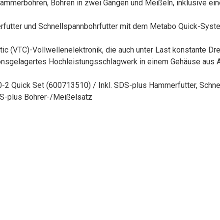
 Hammerbohren, Bohren in zwei Gängen und Meißeln, inklusive e
tter und Schnellspannbohrfutter mit dem Metabo Quick-System, 
c (VTC)-Vollwellenelektronik, die auch unter Last konstante Dr
isionsgelagertes Hochleistungsschlagwerk in einem Gehäuse au
 Quick Set (600713510) / Inkl. SDS-plus Hammerfutter, Schnell
DS-plus Bohrer-/Meißelsatz