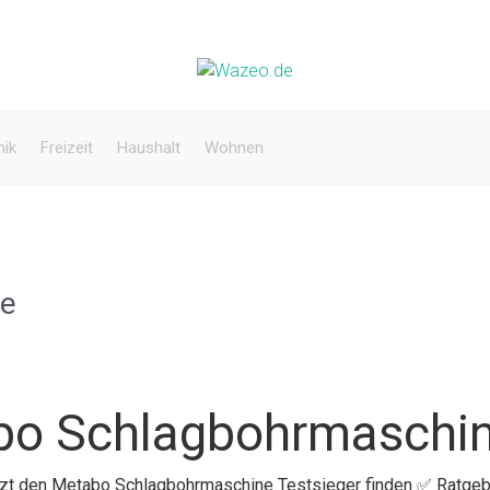
nik
Freizeit
Haushalt
Wohnen
ne
bo Schlagbohrmaschi
etzt den Metabo Schlagbohrmaschine Testsieger finden ✅ Ratgeb