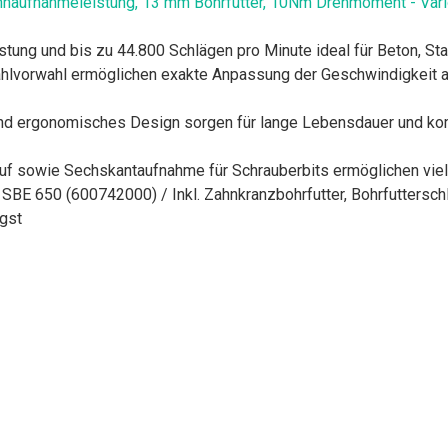
fnahmeleistung, 13 mm Bohrfutter, 10Nm Drehmoment - Vario-El
istung und bis zu 44.800 Schlägen pro Minute ideal für Beton, St
ahlvorwahl ermöglichen exakte Anpassung der Geschwindigkeit an
d ergonomisches Design sorgen für lange Lebensdauer und kom
lauf sowie Sechskantaufnahme für Schrauberbits ermöglichen vi
BE 650 (600742000) / Inkl. Zahnkranzbohrfutter, Bohrfutterschl
igst