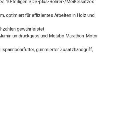
ines 10-teiligen SDS-plus-Bohrer-/Meißelsatzes
optimiert für effizientes Arbeiten in Holz und
ehzahlen gewährleistet
s Aluminiumdruckguss und Metabo Marathon-Motor
spannbohrfutter, gummierter Zusatzhandgriff,