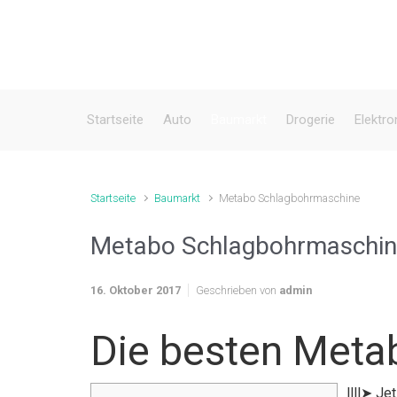
Zum Hauptinhalt springen
Startseite
Auto
Baumarkt
Drogerie
Elektro
Startseite
Baumarkt
Metabo Schlagbohrmaschine
Metabo Schlagbohrmaschi
16. Oktober 2017
Geschrieben von
admin
Die besten Meta
llll➤ J