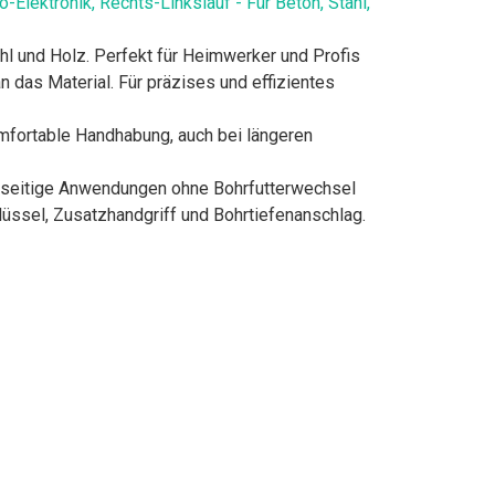
ektronik, Rechts-Linkslauf - Für Beton, Stahl,
ahl und Holz. Perfekt für Heimwerker und Profis
 das Material. Für präzises und effizientes
fortable Handhabung, auch bei längeren
elseitige Anwendungen ohne Bohrfutterwechsel
üssel, Zusatzhandgriff und Bohrtiefenanschlag.