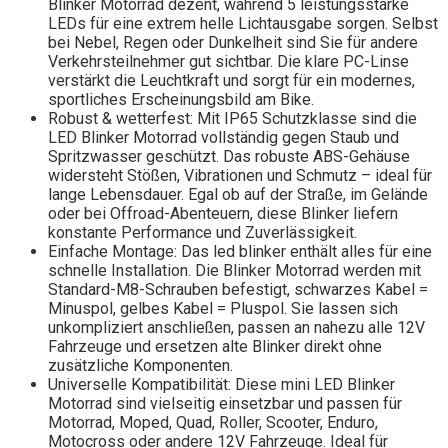
Blinker Motorrad dezent, während 5 leistungsstarke
LEDs für eine extrem helle Lichtausgabe sorgen. Selbst
bei Nebel, Regen oder Dunkelheit sind Sie für andere
Verkehrsteilnehmer gut sichtbar. Die klare PC-Linse
verstärkt die Leuchtkraft und sorgt für ein modernes,
sportliches Erscheinungsbild am Bike.
Robust & wetterfest: Mit IP65 Schutzklasse sind die
LED Blinker Motorrad vollständig gegen Staub und
Spritzwasser geschützt. Das robuste ABS-Gehäuse
widersteht Stößen, Vibrationen und Schmutz – ideal für
lange Lebensdauer. Egal ob auf der Straße, im Gelände
oder bei Offroad-Abenteuern, diese Blinker liefern
konstante Performance und Zuverlässigkeit.
Einfache Montage: Das led blinker enthält alles für eine
schnelle Installation. Die Blinker Motorrad werden mit
Standard-M8-Schrauben befestigt, schwarzes Kabel =
Minuspol, gelbes Kabel = Pluspol. Sie lassen sich
unkompliziert anschließen, passen an nahezu alle 12V
Fahrzeuge und ersetzen alte Blinker direkt ohne
zusätzliche Komponenten.
Universelle Kompatibilität: Diese mini LED Blinker
Motorrad sind vielseitig einsetzbar und passen für
Motorrad, Moped, Quad, Roller, Scooter, Enduro,
Motocross oder andere 12V Fahrzeuge. Ideal für