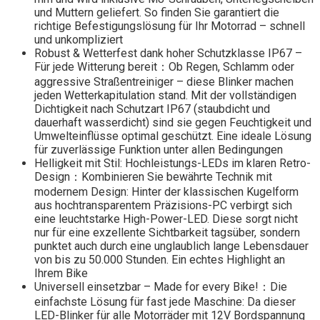
und Muttern geliefert. So finden Sie garantiert die
richtige Befestigungslösung für Ihr Motorrad – schnell
und unkompliziert
Robust & Wetterfest dank hoher Schutzklasse IP67 –
Für jede Witterung bereit：Ob Regen, Schlamm oder
aggressive Straßentreiniger – diese Blinker machen
jeden Wetterkapitulation stand. Mit der vollständigen
Dichtigkeit nach Schutzart IP67 (staubdicht und
dauerhaft wasserdicht) sind sie gegen Feuchtigkeit und
Umwelteinflüsse optimal geschützt. Eine ideale Lösung
für zuverlässige Funktion unter allen Bedingungen
Helligkeit mit Stil: Hochleistungs-LEDs im klaren Retro-
Design：Kombinieren Sie bewährte Technik mit
modernem Design: Hinter der klassischen Kugelform
aus hochtransparentem Präzisions-PC verbirgt sich
eine leuchtstarke High-Power-LED. Diese sorgt nicht
nur für eine exzellente Sichtbarkeit tagsüber, sondern
punktet auch durch eine unglaublich lange Lebensdauer
von bis zu 50.000 Stunden. Ein echtes Highlight an
Ihrem Bike
Universell einsetzbar – Made for every Bike!：Die
einfachste Lösung für fast jede Maschine: Da dieser
LED-Blinker für alle Motorräder mit 12V Bordspannung