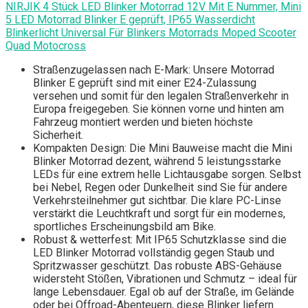
NIRJIK 4 Stück LED Blinker Motorrad 12V Mit E Nummer, Mini
5 LED Motorrad Blinker E geprüft, IP65 Wasserdicht
Blinkerlicht Universal Für Blinkers Motorrads Moped Scooter
Quad Motocross
Straßenzugelassen nach E-Mark: Unsere Motorrad
Blinker E geprüft sind mit einer E24-Zulassung
versehen und somit für den legalen Straßenverkehr in
Europa freigegeben. Sie können vorne und hinten am
Fahrzeug montiert werden und bieten höchste
Sicherheit.
Kompakten Design: Die Mini Bauweise macht die Mini
Blinker Motorrad dezent, während 5 leistungsstarke
LEDs für eine extrem helle Lichtausgabe sorgen. Selbst
bei Nebel, Regen oder Dunkelheit sind Sie für andere
Verkehrsteilnehmer gut sichtbar. Die klare PC-Linse
verstärkt die Leuchtkraft und sorgt für ein modernes,
sportliches Erscheinungsbild am Bike.
Robust & wetterfest: Mit IP65 Schutzklasse sind die
LED Blinker Motorrad vollständig gegen Staub und
Spritzwasser geschützt. Das robuste ABS-Gehäuse
widersteht Stößen, Vibrationen und Schmutz – ideal für
lange Lebensdauer. Egal ob auf der Straße, im Gelände
oder bei Offroad-Abenteuern, diese Blinker liefern