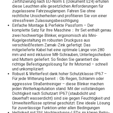
Zertifizierung nach EU-Norm E (Dokument E24) erfüllen
diese Leuchten alle gesetzlichen Anforderungen für
zugelassene Fahrzeuglampen. Fahren Sie ohne
rechtliche Unsicherheiten und profitieren Sie von einer
stressfreien Zulassungsbesichtigung
Einfache Montage & Perfekte Passform – Der
komplette Satz für Ihre Maschine：Ihr Set enthält genau
zwei hochwertige Blinker, ergonomisch als Mini-
Kugelgestaltung im robusten Druckguss aus
verschleißfestem Zamak-Zink gefertigt. Das
mitgelieferte Kabel hat eine optimale Länge von 280
mm und wird inklusive M8-Schrauben, Unterlegscheiben
und Muttern geliefert. So finden Sie garantiert die
richtige Befestigungslösung für Ihr Motorrad – schnell
und unkompliziert
Robust & Wetterfest dank hoher Schutzklasse IP67 –
Für jede Witterung bereit：Ob Regen, Schlamm oder
aggressive Straßentreiniger – diese Blinker machen
jeden Wetterkapitulation stand. Mit der vollständigen
Dichtigkeit nach Schutzart IP67 (staubdicht und
dauerhaft wasserdicht) sind sie gegen Feuchtigkeit und
Umwelteinflüsse optimal geschützt. Eine ideale Lösung
für zuverlässige Funktion unter allen Bedingungen
Helligkeit mit Stil: Hochleistungs-LEDs im klaren Retro-