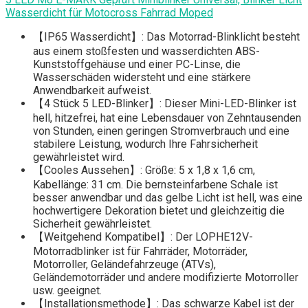
Wasserdicht für Motocross Fahrrad Moped
【IP65 Wasserdicht】: Das Motorrad-Blinklicht besteht
aus einem stoßfesten und wasserdichten ABS-
Kunststoffgehäuse und einer PC-Linse, die
Wasserschäden widersteht und eine stärkere
Anwendbarkeit aufweist.
【4 Stück 5 LED-Blinker】: Dieser Mini-LED-Blinker ist
hell, hitzefrei, hat eine Lebensdauer von Zehntausenden
von Stunden, einen geringen Stromverbrauch und eine
stabilere Leistung, wodurch Ihre Fahrsicherheit
gewährleistet wird.
【Cooles Aussehen】: Größe: 5 x 1,8 x 1,6 cm,
Kabellänge: 31 cm. Die bernsteinfarbene Schale ist
besser anwendbar und das gelbe Licht ist hell, was eine
hochwertigere Dekoration bietet und gleichzeitig die
Sicherheit gewährleistet.
【Weitgehend Kompatibel】: Der LOPHE12V-
Motorradblinker ist für Fahrräder, Motorräder,
Motorroller, Geländefahrzeuge (ATVs),
Geländemotorräder und andere modifizierte Motorroller
usw. geeignet.
【Installationsmethode】: Das schwarze Kabel ist der