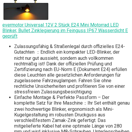
evermotor Universal 12V 2 Stück E24 Mini Motorrad LED
Blinker, Bullet Zinklegierung im Feinguss IP67 Wasserdicht E
geprüft
Zulassungsfähig & Straßenlegal durch offizielles E24-
Gutachten ：Endlich ein kompakter LED-Blinker, der
nicht nur gut aussieht, sondern auch vollkommen
rechtmäßig ist! Dank der offiziellen Prüfung und
Zertifizierung nach EU-Norm E (Dokument E24) erfüllen
diese Leuchten alle gesetzlichen Anforderungen für
zugelassene Fahrzeuglampen. Fahren Sie ohne
rechtliche Unsicherheiten und profitieren Sie von einer
stressfreien Zulassungsbesichtigung
Einfache Montage & Perfekte Passform – Der
komplette Satz für Ihre Maschine：Ihr Set enthält genau
zwei hochwertige Blinker, ergonomisch als Mini-
Kugelgestaltung im robusten Druckguss aus
verschleißfestem Zamak-Zink gefertigt. Das
mitgelieferte Kabel hat eine optimale Länge von 280
mm und wird inklusive M8-Schrauben, Unterlegscheiben