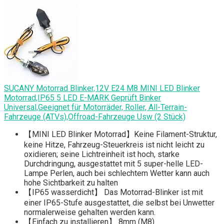
SUCANY Motorrad Blinker,12V E24 M8 MINI LED Blinker
Motorrad,IP65 5 LED E-MARK Geprüft Binker
Universal,Geeignet für Motorräder, Roller, All-Terrain-
Fahrzeuge (ATVs),Offroad-Fahrzeuge Usw (2 Stück)
【MINI LED Blinker Motorrad】Keine Filament-Struktur,
keine Hitze, Fahrzeug-Steuerkreis ist nicht leicht zu
oxidieren; seine Lichtreinheit ist hoch, starke
Durchdringung, ausgestattet mit 5 super-helle LED-
Lampe Perlen, auch bei schlechtem Wetter kann auch
hohe Sichtbarkeit zu halten
【IP65 wasserdicht】 Das Motorrad-Blinker ist mit
einer IP65-Stufe ausgestattet, die selbst bei Unwetter
normalerweise gehalten werden kann.
【Einfach zu installieren】 8mm (M8)