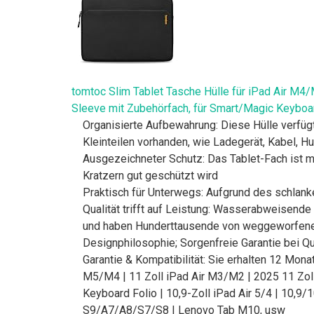
tomtoc Slim Tablet Tasche Hülle für iPad Air M
Sleeve mit Zubehörfach, für Smart/Magic Keyboa
Organisierte Aufbewahrung: Diese Hülle verfügt
Kleinteilen vorhanden, wie Ladegerät, Kabel, H
Ausgezeichneter Schutz: Das Tablet-Fach ist m
Kratzern gut geschützt wird
Praktisch für Unterwegs: Aufgrund des schlank
Qualität trifft auf Leistung: Wasserabweisende
und haben Hunderttausende von weggeworfenen 
Designphilosophie; Sorgenfreie Garantie bei Q
Garantie & Kompatibilität: Sie erhalten 12 Mona
M5/M4 | 11 Zoll iPad Air M3/M2 | 2025 11 Zol
Keyboard Folio | 10,9-Zoll iPad Air 5/4 | 10,9
S9/A7/A8/S7/S8 | Lenovo Tab M10, usw