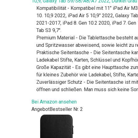
10,9, Galaxy Tab S9/S8/A8/A7 2022, Dunkel Grau
Kompatibilität - Kompatibel mit 11" iPad Air M
10. 10,9 2022, iPad Air 5 10,9" 2022, Galaxy T
2021-2017, iPad 8. Gen 10.2 2020, iPad 7. Gen 10
Tab S3 9,7".
Premium Material - Die Tablettasche besteht 
und Spritzwasser abweisend, sowie leicht zu re
Praktische Seitentasche - Die Seitentasche ka
Ladekabel Stifte, Karten, Schlüssel und Kopfhör
Große Kapazität - Es gibt eine Haupttasche zu
für kleines Zubehör wie Ladekabel, Stifte, Kart
Zuverlässiger Schutz - Die Seitentasche ist m
öffnen und schließen. Man muss sich keine Sorg
Bei Amazon ansehen
Angebot
Bestseller Nr. 2