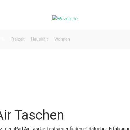
nik
Freizeit
Haushalt
Wohnen
Air Taschen
tzt den iPad Air Tasche Testsieger finden ✅ Ratgeber, Erfahrunge