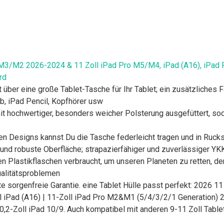
4/M3/M2 2026-2024 & 11 Zoll iPad Pro M5/M4, iPad (A16), iPad 
rd
 über eine große Tablet-Tasche für Ihr Tablet; ein zusätzliches 
ub, iPad Pencil, Kopfhörer usw
it hochwertiger, besonders weicher Polsterung ausgefüttert, sod
en Designs kannst Du die Tasche federleicht tragen und in Rucks
 und robuste Oberfläche; strapazierfähiger und zuverlässiger Y
Plastikflaschen verbraucht, um unseren Planeten zu retten, de
ualitätsproblemen
te sorgenfreie Garantie. eine Tablet Hülle passt perfekt: 2026 1
l iPad (A16) | 11-Zoll iPad Pro M2&M1 (5/4/3/2/1 Generation)
/10,2-Zoll iPad 10/9. Auch kompatibel mit anderen 9-11 Zoll Tab