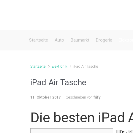
Zum Hauptinhalt springen
Startseite
Auto
Baumarkt
Drogerie
Elektro
Startseite
Elektronik
iPad Air Tasche
iPad Air Tasche
11. Oktober 2017
Geschrieben von
fiify
Die besten iPad 
llll➤ Je