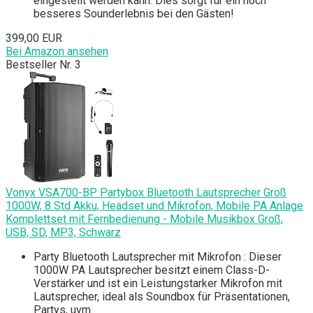
eingestellt werden kann. Dies sorgt für ein noch
besseres Sounderlebnis bei den Gästen!
399,00 EUR
Bei Amazon ansehen
Bestseller Nr. 3
Vonyx VSA700-BP Partybox Bluetooth Lautsprecher Groß
1000W, 8 Std Akku, Headset und Mikrofon, Mobile PA Anlage
Komplettset mit Fernbedienung - Mobile Musikbox Groß,
USB, SD, MP3, Schwarz
Party Bluetooth Lautsprecher mit Mikrofon : Dieser
1000W PA Lautsprecher besitzt einem Class-D-
Verstärker und ist ein Leistungstarker Mikrofon mit
Lautsprecher, ideal als Soundbox für Präsentationen,
Partys, uvm.