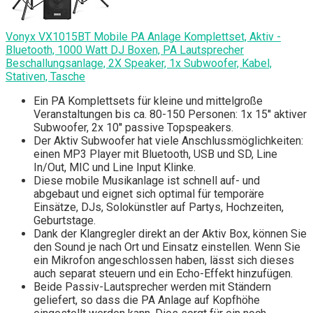
Vonyx VX1015BT Mobile PA Anlage Komplettset, Aktiv -
Bluetooth, 1000 Watt DJ Boxen, PA Lautsprecher
Beschallungsanlage, 2X Speaker, 1x Subwoofer, Kabel,
Stativen, Tasche
Ein PA Komplettsets für kleine und mittelgroße
Veranstaltungen bis ca. 80-150 Personen: 1x 15'' aktiver
Subwoofer, 2x 10'' passive Topspeakers.
Der Aktiv Subwoofer hat viele Anschlussmöglichkeiten:
einen MP3 Player mit Bluetooth, USB und SD, Line
In/Out, MIC und Line Input Klinke.
Diese mobile Musikanlage ist schnell auf- und
abgebaut und eignet sich optimal für temporäre
Einsätze, DJs, Solokünstler auf Partys, Hochzeiten,
Geburtstage.
Dank der Klangregler direkt an der Aktiv Box, können Sie
den Sound je nach Ort und Einsatz einstellen. Wenn Sie
ein Mikrofon angeschlossen haben, lässt sich dieses
auch separat steuern und ein Echo-Effekt hinzufügen.
Beide Passiv-Lautsprecher werden mit Ständern
geliefert, so dass die PA Anlage auf Kopfhöhe