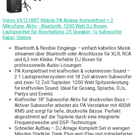
Vonyx VX1218BT Mobile PA Anlage Komplettset + 2
Mikrofone, Aktiv - Bluetooth, 1200 Watt DJ Boxen,
Lautsprecher für Beschallung, 2X Speaker, 1x Subwoofer,
Kabel, Stative
Bluetooth & flexible Eingänge – einfach kabellos Musik
streamen über Bluetooth oder Anschlüsse für XLR, RCA
und 6,3 mm Klinke. Perfekte DJ Boxen für
professionelle Audio-Lösungen.
PA Komplettset mit kraftvollen & voluminösen Sound –
2.1 Lautsprechersystem mit 18 Zoll aktivem Subwoofer
und zwei 12 Zoll Topteilen. 1200 Watt Spitzenleistung
für kraftvollen Sound. Ideal für Gesang, Sprache, DJs,
Partys und Events.
Kraftvoller 18" Subwoofer Aktiv für druckvollen Bass –
Aktiver Subwoofer arbeitet als PA Verstärker mit 400W
RMS und sorgt für tiefe, druckvolle Bässe. Perfekt
abgestimmt auf die Topteile durch eine integrierte
Frequenzweiche und DSP-Technologie.
Schneller Aufbau – DJ Anlage Komplett Set in wenigen
Minuten Startklar. Dank Plug-and-Play und mitgelieferter