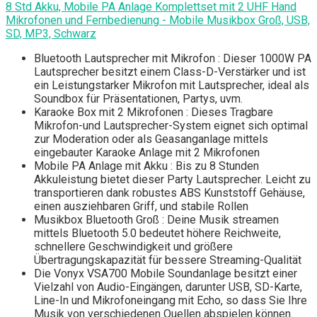
8 Std Akku, Mobile PA Anlage Komplettset mit 2 UHF Hand
Mikrofonen und Fernbedienung - Mobile Musikbox Groß, USB,
SD, MP3, Schwarz
Bluetooth Lautsprecher mit Mikrofon : Dieser 1000W PA
Lautsprecher besitzt einem Class-D-Verstärker und ist
ein Leistungstarker Mikrofon mit Lautsprecher, ideal als
Soundbox für Präsentationen, Partys, uvm.
Karaoke Box mit 2 Mikrofonen : Dieses Tragbare
Mikrofon-und Lautsprecher-System eignet sich optimal
zur Moderation oder als Geasanganlage mittels
eingebauter Karaoke Anlage mit 2 Mikrofonen
Mobile PA Anlage mit Akku : Bis zu 8 Stunden
Akkuleistung bietet dieser Party Lautsprecher. Leicht zu
transportieren dank robustes ABS Kunststoff Gehäuse,
einen ausziehbaren Griff, und stabile Rollen
Musikbox Bluetooth Groß : Deine Musik streamen
mittels Bluetooth 5.0 bedeutet höhere Reichweite,
schnellere Geschwindigkeit und größere
Übertragungskapazität für bessere Streaming-Qualität
Die Vonyx VSA700 Mobile Soundanlage besitzt einer
Vielzahl von Audio-Eingängen, darunter USB, SD-Karte,
Line-In und Mikrofoneingang mit Echo, so dass Sie Ihre
Musik von verschiedenen Quellen abspielen können.