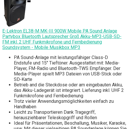
E-Lektron EL38-M MK-III 900W Mobile PA Sound Anlage
Partybox Bluetooth Lautsprecher Groß Akku-MP3-USB-SD-
FM inkl. 2 UHF Funkmikrofone und Fernbedienung
Soundsystem - Mobile Musikbox MP3
PA Sound-Anlage mit leistungsfähiger Class-D
Endstufe und 15" Tieftöner. Ausgestattet mit: Media-
Player, FM-Radio und Bluetooth-TWS Empfänger. Der
Media-Player spielt MP3 Dateien von USB-Stick oder
SD-Karte
Betrieb and die Steckdose oder am eingebauten Akku,
das Akku-Ladegerät ist integriert. Lieferung inkl. UHF 2
Funkmikrofone und Fernbedienung
Trotz vieler Anwendungsmöglichkeiten einfach zu
Handhaben
Leicht zu Transportieren Dank Tragegriff,
herausziehbarer Teleskopgriff und Rollen
Ideal für Präsentationen, Beschallung, Musiker, Karaoke,
usw. Mit dieser vielseitigen PA Soundanlage können Sie