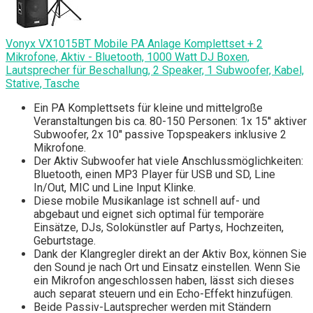
Vonyx VX1015BT Mobile PA Anlage Komplettset + 2
Mikrofone, Aktiv - Bluetooth, 1000 Watt DJ Boxen,
Lautsprecher für Beschallung, 2 Speaker, 1 Subwoofer, Kabel,
Stative, Tasche
Ein PA Komplettsets für kleine und mittelgroße
Veranstaltungen bis ca. 80-150 Personen: 1x 15'' aktiver
Subwoofer, 2x 10'' passive Topspeakers inklusive 2
Mikrofone.
Der Aktiv Subwoofer hat viele Anschlussmöglichkeiten:
Bluetooth, einen MP3 Player für USB und SD, Line
In/Out, MIC und Line Input Klinke.
Diese mobile Musikanlage ist schnell auf- und
abgebaut und eignet sich optimal für temporäre
Einsätze, DJs, Solokünstler auf Partys, Hochzeiten,
Geburtstage.
Dank der Klangregler direkt an der Aktiv Box, können Sie
den Sound je nach Ort und Einsatz einstellen. Wenn Sie
ein Mikrofon angeschlossen haben, lässt sich dieses
auch separat steuern und ein Echo-Effekt hinzufügen.
Beide Passiv-Lautsprecher werden mit Ständern