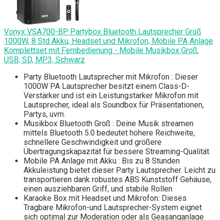
Vonyx VSA700-BP Partybox Bluetooth Lautsprecher Groß
1000W, 8 Std Akku, Headset und Mikrofon, Mobile PA Anlage
Komplettset mit Fernbedienung - Mobile Musikbox Groß,
USB, SD, MP3, Schwarz
Party Bluetooth Lautsprecher mit Mikrofon : Dieser
1000W PA Lautsprecher besitzt einem Class-D-
Verstärker und ist ein Leistungstarker Mikrofon mit
Lautsprecher, ideal als Soundbox für Präsentationen,
Partys, uvm.
Musikbox Bluetooth Groß : Deine Musik streamen
mittels Bluetooth 5.0 bedeutet höhere Reichweite,
schnellere Geschwindigkeit und größere
Übertragungskapazität für bessere Streaming-Qualität
Mobile PA Anlage mit Akku : Bis zu 8 Stunden
Akkuleistung bietet dieser Party Lautsprecher. Leicht zu
transportieren dank robustes ABS Kunststoff Gehäuse,
einen ausziehbaren Griff, und stabile Rollen
Karaoke Box mit Headset und Mikrofon: Dieses
Tragbare Mikrofon-und Lautsprecher-System eignet
sich optimal zur Moderation oder als Geasanganlage