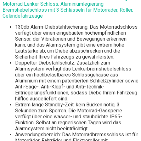
Motorrad Lenker Schloss, Aluminiumlegierung
Bremshebelschloss mit 3 Schlüsseln für Motorräder, Roller,
Geländefahrzeuge
130db Alarm-Diebstahlsicherung: Das Motorradschloss
verfügt über einen eingebauten hochempfindlichen
Sensor, der Vibrationen und Bewegungen erkennen
kann, und das Alarmsystem gibt eine extrem hohe
Lautstärke ab, um Diebe abzuschrecken und die
Sicherheit Ihres Fahrzeugs zu gewährleisten.
Doppelter Diebstahlschutz: Zusätzlich zum
Alarmsystem verfügt das Lenkerbremshebelschloss
über ein hochbelastbares Schlossgehäuse aus
Aluminium mit einem patentierten Schließzylinder sowie
Anti-Säge-, Anti-Klopf- und Anti-Technik-
Entriegelungsfunktionen, sodass Diebe Ihrem Fahrzeug
hilflos ausgeliefert sind.
Extrem lange Standby-Zeit: kein Bücken nötig, 3
Sekunden zum Sperren. Die Motorrad-Gassperre
verfügt über eine wasser- und staubdichte IP65-
Funktion. Selbst an regnerischen Tagen wird das
Alarmsystem nicht beeinträchtigt.
Anwendungsbereich: Das Motorradbremsschloss ist für
Motorräder, Fahrräder und Elektroroller mit