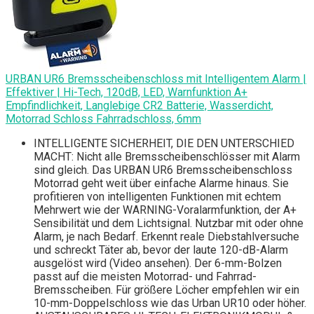
URBAN UR6 Bremsscheibenschloss mit Intelligentem Alarm |
Effektiver | Hi-Tech, 120dB, LED, Warnfunktion A+
Empfindlichkeit, Langlebige CR2 Batterie, Wasserdicht,
Motorrad Schloss Fahrradschloss, 6mm
INTELLIGENTE SICHERHEIT, DIE DEN UNTERSCHIED
MACHT: Nicht alle Bremsscheibenschlösser mit Alarm
sind gleich. Das URBAN UR6 Bremsscheibenschloss
Motorrad geht weit über einfache Alarme hinaus. Sie
profitieren von intelligenten Funktionen mit echtem
Mehrwert wie der WARNING-Voralarmfunktion, der A+
Sensibilität und dem Lichtsignal. Nutzbar mit oder ohne
Alarm, je nach Bedarf. Erkennt reale Diebstahlversuche
und schreckt Täter ab, bevor der laute 120-dB-Alarm
ausgelöst wird (Video ansehen). Der 6-mm-Bolzen
passt auf die meisten Motorrad- und Fahrrad-
Bremsscheiben. Für größere Löcher empfehlen wir ein
10-mm-Doppelschloss wie das Urban UR10 oder höher.