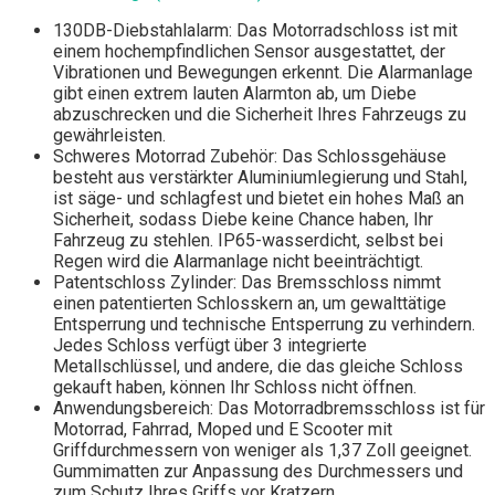
130DB-Diebstahlalarm: Das Motorradschloss ist mit
einem hochempfindlichen Sensor ausgestattet, der
Vibrationen und Bewegungen erkennt. Die Alarmanlage
gibt einen extrem lauten Alarmton ab, um Diebe
abzuschrecken und die Sicherheit Ihres Fahrzeugs zu
gewährleisten.
Schweres Motorrad Zubehör: Das Schlossgehäuse
besteht aus verstärkter Aluminiumlegierung und Stahl,
ist säge- und schlagfest und bietet ein hohes Maß an
Sicherheit, sodass Diebe keine Chance haben, Ihr
Fahrzeug zu stehlen. IP65-wasserdicht, selbst bei
Regen wird die Alarmanlage nicht beeinträchtigt.
Patentschloss Zylinder: Das Bremsschloss nimmt
einen patentierten Schlosskern an, um gewalttätige
Entsperrung und technische Entsperrung zu verhindern.
Jedes Schloss verfügt über 3 integrierte
Metallschlüssel, und andere, die das gleiche Schloss
gekauft haben, können Ihr Schloss nicht öffnen.
Anwendungsbereich: Das Motorradbremsschloss ist für
Motorrad, Fahrrad, Moped und E Scooter mit
Griffdurchmessern von weniger als 1,37 Zoll geeignet.
Gummimatten zur Anpassung des Durchmessers und
zum Schutz Ihres Griffs vor Kratzern.