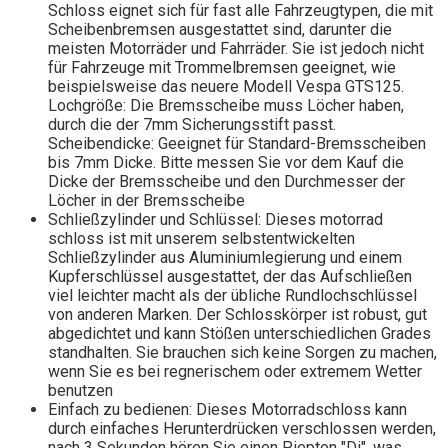
Schloss eignet sich für fast alle Fahrzeugtypen, die mit
Scheibenbremsen ausgestattet sind, darunter die
meisten Motorräder und Fahrräder. Sie ist jedoch nicht
für Fahrzeuge mit Trommelbremsen geeignet, wie
beispielsweise das neuere Modell Vespa GTS125.
Lochgröße: Die Bremsscheibe muss Löcher haben,
durch die der 7mm Sicherungsstift passt.
Scheibendicke: Geeignet für Standard-Bremsscheiben
bis 7mm Dicke. Bitte messen Sie vor dem Kauf die
Dicke der Bremsscheibe und den Durchmesser der
Löcher in der Bremsscheibe
Schließzylinder und Schlüssel: Dieses motorrad
schloss ist mit unserem selbstentwickelten
Schließzylinder aus Aluminiumlegierung und einem
Kupferschlüssel ausgestattet, der das Aufschließen
viel leichter macht als der übliche Rundlochschlüssel
von anderen Marken. Der Schlosskörper ist robust, gut
abgedichtet und kann Stößen unterschiedlichen Grades
standhalten. Sie brauchen sich keine Sorgen zu machen,
wenn Sie es bei regnerischem oder extremem Wetter
benutzen
Einfach zu bedienen: Dieses Motorradschloss kann
durch einfaches Herunterdrücken verschlossen werden,
nach 3 Sekunden hören Sie einen Piepton "Di", was