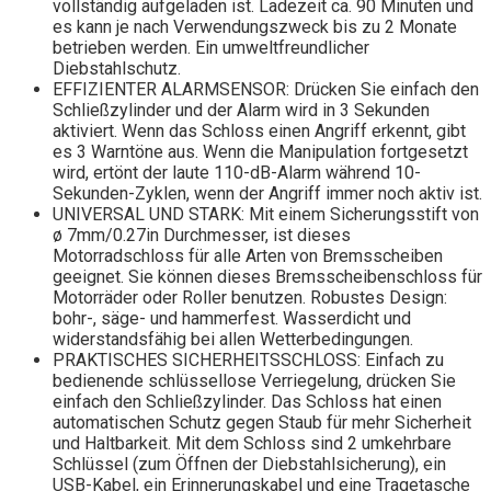
vollständig aufgeladen ist. Ladezeit ca. 90 Minuten und
es kann je nach Verwendungszweck bis zu 2 Monate
betrieben werden. Ein umweltfreundlicher
Diebstahlschutz.
EFFIZIENTER ALARMSENSOR: Drücken Sie einfach den
Schließzylinder und der Alarm wird in 3 Sekunden
aktiviert. Wenn das Schloss einen Angriff erkennt, gibt
es 3 Warntöne aus. Wenn die Manipulation fortgesetzt
wird, ertönt der laute 110-dB-Alarm während 10-
Sekunden-Zyklen, wenn der Angriff immer noch aktiv ist.
UNIVERSAL UND STARK: Mit einem Sicherungsstift von
ø 7mm/0.27in Durchmesser, ist dieses
Motorradschloss für alle Arten von Bremsscheiben
geeignet. Sie können dieses Bremsscheibenschloss für
Motorräder oder Roller benutzen. Robustes Design:
bohr-, säge- und hammerfest. Wasserdicht und
widerstandsfähig bei allen Wetterbedingungen.
PRAKTISCHES SICHERHEITSSCHLOSS: Einfach zu
bedienende schlüssellose Verriegelung, drücken Sie
einfach den Schließzylinder. Das Schloss hat einen
automatischen Schutz gegen Staub für mehr Sicherheit
und Haltbarkeit. Mit dem Schloss sind 2 umkehrbare
Schlüssel (zum Öffnen der Diebstahlsicherung), ein
USB-Kabel, ein Erinnerungskabel und eine Tragetasche