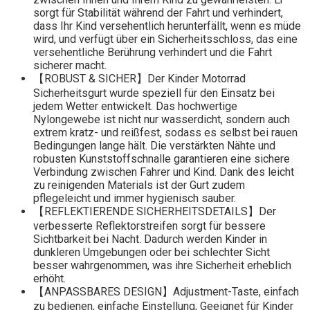
sorgt für Stabilität während der Fahrt und verhindert,
dass Ihr Kind versehentlich herunterfällt, wenn es müde
wird, und verfügt über ein Sicherheitsschloss, das eine
versehentliche Berührung verhindert und die Fahrt
sicherer macht.
【ROBUST & SICHER】Der Kinder Motorrad
Sicherheitsgurt wurde speziell für den Einsatz bei
jedem Wetter entwickelt. Das hochwertige
Nylongewebe ist nicht nur wasserdicht, sondern auch
extrem kratz- und reißfest, sodass es selbst bei rauen
Bedingungen lange hält. Die verstärkten Nähte und
robusten Kunststoffschnalle garantieren eine sichere
Verbindung zwischen Fahrer und Kind. Dank des leicht
zu reinigenden Materials ist der Gurt zudem
pflegeleicht und immer hygienisch sauber.
【REFLEKTIERENDE SICHERHEITSDETAILS】Der
verbesserte Reflektorstreifen sorgt für bessere
Sichtbarkeit bei Nacht. Dadurch werden Kinder in
dunkleren Umgebungen oder bei schlechter Sicht
besser wahrgenommen, was ihre Sicherheit erheblich
erhöht.
【ANPASSBARES DESIGN】Adjustment-Taste, einfach
zu bedienen, einfache Einstellung, Geeignet für Kinder