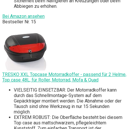
Sicherheit beim Navigieren an Kreuzungen oder beim
Abbiegen zu erhöhen.
Bei Amazon ansehen
Bestseller Nr. 15
TRESKO XXL Topcase Motorradkoffer - passend für 2 Helme,
Top case 48L, für Roller, Motorrad, Mofa & Quad
VIELSEITIG EINSETZBAR: Der Motorradkoffer kann
durch das Schnellmontage-System auf dem
Gepäckträger montiert werden. Die Abnahme oder der
Tausch sind ohne Werkzeug in nur 15 Sekunden
möglich.
EXTREM ROBUST: Die Oberfläche besteht bei diesem
Top case aus mattschwarzem, pflegeleichtem
Kunststoff. Zum einfachen Transport ist der