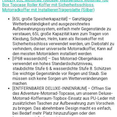
Box Topcase Roller Koffer mit Sicherheitsschloss,
Motorradkoffer mit InstallierenTrägerplatte (Silber)
[65L große Speicherkapazität] – Ganztägige
Wetterbeständigkeit und ausgezeichnetes
Aufbewahrungssystem, einfach mehr Gegenstände zu
verstauen, 65L große Kapazität kann zum Tragen von
Kleidung, Schuhen, Helm, kann als Reisekoffer mit
Sicherheitsschloss verwendet werden, um Diebstahl zu
verhindern, dieser universelle Motorradkoffer, Kann auf
den meisten Motorrädern installiert werden.
[IP68 wasserdicht] – Das Motorrad-Obergehäuse
verwendet ein hohes Standardschutzniveau,
staubdichte Stufe 6 & wasserdichte Stufe 8. Schützen
Sie wichtige Gegenstände vor Regen und Staub. Sie
müssen sich keine Sorgen um Wetterveränderungen
machen.
[ENTFERNBARER DELUXE-INNENRAUM] – Öffnen Sie
das Adventure-Motorrad-Topcase, um unseren Deluxe-
Motorrad-Kofferraum-Topbox-Einsatz aus PU-Leder mit
zusätzlichen Taschen zur Aufbewahrung zum Vorschein
zu bringen. Das abnehmbare Design macht es einfach,
bei Bedarf mehr Platz hinzuzufügen oder den