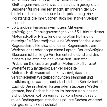
verschleiß- und sturzfest ist. Jede Ecke ist mit
Stoßfängern verstärkt, was sie zu einem geeigneten
Begleiter für Ihre Reisen macht. Im Inneren der Box
bietet die herausnehmbare Lederpolsterung eine
Polsterung, die Ihre Sachen auch bei starken Stößen
schützt.
55 L großes Fassungsvermögen: Mit einem
großzügigen Fassungsvermögen von 55 L bietet dieser
Motorradkoffer Platz für einen großen Helm, eine
mittelgroße Motorradjacke, eine Wasserflasche, einen
Regenschirm, Handschuhe, einen Regenmantel, ein
Werkzeugset oder sogar einen Laptop. Der großzügige
Stauraum ist für lange Fahrten entscheidend und das
sichere Edelstahlschloss verhindert Diebstahl.
Probieren Sie unseren großen Motorradkoffer aus!
Wetterfest & langlebig: Der versiegelte
Motorradkofferraum ist so konzipiert, dass er
verschiedenen Wetterbedingungen standhält und
erstklassigen wasser- und staubdichten Schutz bietet.
Egal, ob Sie in starken Regen oder staubiges Wetter
geraten, Ihre Sachen bleiben im Inneren trocken und
sicher. Dieser Kofferraum ist so konstruiert, dass er
rauen Bedingungen standhält und Ihre Sachen während
der gesamten Fahrt schützt.