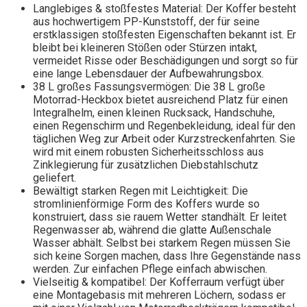
Langlebiges & stoßfestes Material: Der Koffer besteht
aus hochwertigem PP-Kunststoff, der für seine
erstklassigen stoßfesten Eigenschaften bekannt ist. Er
bleibt bei kleineren Stößen oder Stürzen intakt,
vermeidet Risse oder Beschädigungen und sorgt so für
eine lange Lebensdauer der Aufbewahrungsbox.
38 L großes Fassungsvermögen: Die 38 L große
Motorrad-Heckbox bietet ausreichend Platz für einen
Integralhelm, einen kleinen Rucksack, Handschuhe,
einen Regenschirm und Regenbekleidung, ideal für den
täglichen Weg zur Arbeit oder Kurzstreckenfahrten. Sie
wird mit einem robusten Sicherheitsschloss aus
Zinklegierung für zusätzlichen Diebstahlschutz
geliefert.
Bewältigt starken Regen mit Leichtigkeit: Die
stromlinienförmige Form des Koffers wurde so
konstruiert, dass sie rauem Wetter standhält. Er leitet
Regenwasser ab, während die glatte Außenschale
Wasser abhält. Selbst bei starkem Regen müssen Sie
sich keine Sorgen machen, dass Ihre Gegenstände nass
werden. Zur einfachen Pflege einfach abwischen.
Vielseitig & kompatibel: Der Kofferraum verfügt über
eine Montagebasis mit mehreren Löchern, sodass er