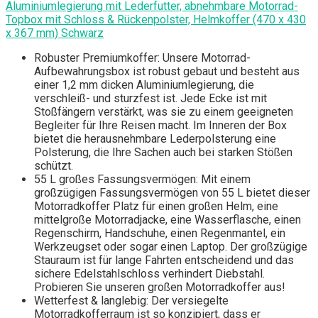
Aluminiumlegierung mit Lederfutter, abnehmbare Motorrad-
Topbox mit Schloss & Rückenpolster, Helmkoffer (470 x 430
x 367 mm) Schwarz
Robuster Premiumkoffer: Unsere Motorrad-
Aufbewahrungsbox ist robust gebaut und besteht aus
einer 1,2 mm dicken Aluminiumlegierung, die
verschleiß- und sturzfest ist. Jede Ecke ist mit
Stoßfängern verstärkt, was sie zu einem geeigneten
Begleiter für Ihre Reisen macht. Im Inneren der Box
bietet die herausnehmbare Lederpolsterung eine
Polsterung, die Ihre Sachen auch bei starken Stößen
schützt.
55 L großes Fassungsvermögen: Mit einem
großzügigen Fassungsvermögen von 55 L bietet dieser
Motorradkoffer Platz für einen großen Helm, eine
mittelgroße Motorradjacke, eine Wasserflasche, einen
Regenschirm, Handschuhe, einen Regenmantel, ein
Werkzeugset oder sogar einen Laptop. Der großzügige
Stauraum ist für lange Fahrten entscheidend und das
sichere Edelstahlschloss verhindert Diebstahl.
Probieren Sie unseren großen Motorradkoffer aus!
Wetterfest & langlebig: Der versiegelte
Motorradkofferraum ist so konzipiert, dass er