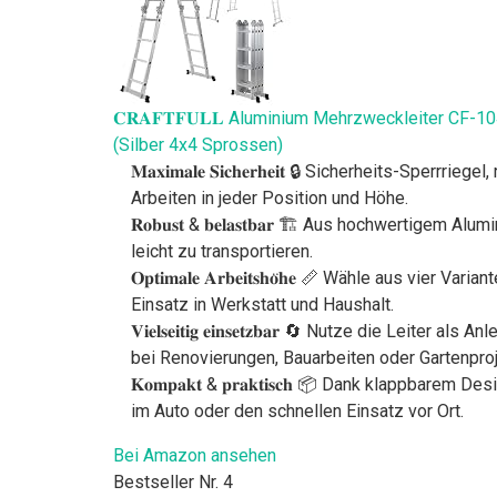
𝐂𝐑𝐀𝐅𝐓𝐅𝐔𝐋𝐋 Aluminium Mehrzweckleiter CF-104A
(Silber 4x4 Sprossen)
𝐌𝐚𝐱𝐢𝐦𝐚𝐥𝐞 𝐒𝐢𝐜𝐡𝐞𝐫𝐡𝐞𝐢𝐭 🔒 Sicherheit
Arbeiten in jeder Position und Höhe.
𝐑𝐨𝐛𝐮𝐬𝐭 & 𝐛𝐞𝐥𝐚𝐬𝐭𝐛𝐚𝐫 🏗️ Aus hochwertig
leicht zu transportieren.
𝐎𝐩𝐭𝐢𝐦𝐚𝐥𝐞 𝐀𝐫𝐛𝐞𝐢𝐭𝐬𝐡𝐨̈𝐡𝐞 📏 Wähle au
Einsatz in Werkstatt und Haushalt.
𝐕𝐢𝐞𝐥𝐬𝐞𝐢𝐭𝐢𝐠 𝐞𝐢𝐧𝐬𝐞𝐭𝐳𝐛𝐚𝐫 🔄 Nutze di
bei Renovierungen, Bauarbeiten oder Gartenproj
𝐊𝐨𝐦𝐩𝐚𝐤𝐭 & 𝐩𝐫𝐚𝐤𝐭𝐢𝐬𝐜𝐡 📦 Dank klappba
im Auto oder den schnellen Einsatz vor Ort.
Bei Amazon ansehen
Bestseller Nr. 4