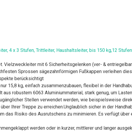
 4 x 3 Stufen, Trittleiter, Haushaltsleiter, bis 150 kg,12 Stufen,
t. Vielzweckleiter mit 6 Sicherheitsgelenken (ver- & entriegelbar)
schfesten Sprossen sägezahnförmigen Fußkappen verleihen dieser
aspekte berücksichtigt
 nur 15,8 kg, einfach zusammenzubauen, flexibel in der Handhabun
lt aus robustem 6063 Aluminiummaterial, stark genug, um Lasten 
zugänglicher Stellen verwendet werden, wie beispielsweise direk
 über Ihrer Treppe zu erreichen.Unglaublich sicher in der Handhab
 um das Risiko des Ausrutschens zu minimieren. Es verfügt über e
sammengeklappt werden oder in kurzer, mittlerer und langer ausgek