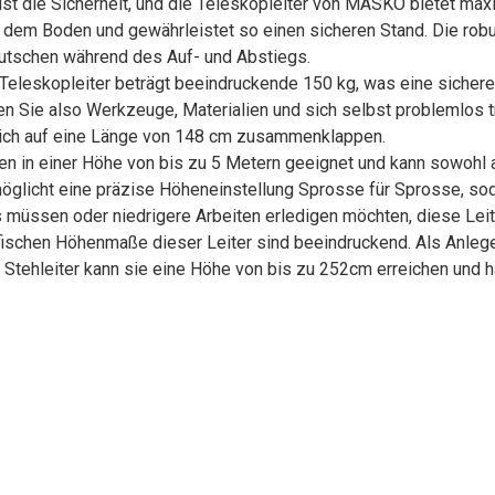
itern ist die Sicherheit, und die Teleskopleiter von MASKO bietet ma
f dem Boden und gewährleistet so einen sicheren Stand. Die robu
brutschen während des Auf- und Abstiegs.
 der Teleskopleiter beträgt beeindruckende 150 kg, was eine sic
nen Sie also Werkzeuge, Materialien und sich selbst problemlos 
 sich auf eine Länge von 148 cm zusammenklappen.
beiten in einer Höhe von bis zu 5 Metern geeignet und kann sowohl 
öglicht eine präzise Höheneinstellung Sprosse für Sprosse, so
 müssen oder niedrigere Arbeiten erledigen möchten, diese Leiter 
e spezifischen Höhenmaße dieser Leiter sind beeindruckend. Als Anl
Stehleiter kann sie eine Höhe von bis zu 252cm erreichen und 