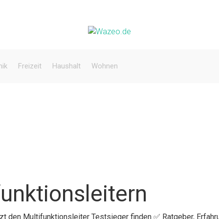
nik
Freizeit
Haushalt
Wohnen
unktionsleitern
tzt den Multifunktionsleiter Testsieger finden ✅ Ratgeber, Erfahr