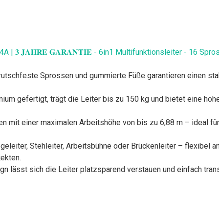
 | 𝟑 𝐉𝐀𝐇𝐑𝐄 𝐆𝐀𝐑𝐀𝐍𝐓𝐈𝐄 - 6in1 Multifunktionsleiter - 16 Sp
s-Sperrriegel, rutschfeste Sprossen und gummierte Füße garantieren ein
em Aluminium gefertigt, trägt die Leiter bis zu 150 kg und bietet eine h
s vier Varianten mit einer maximalen Arbeitshöhe von bis zu 6,88 m – id
e Leiter als Anlegeleiter, Stehleiter, Arbeitsbühne oder Brückenleiter – 
ekten.
rem Design lässt sich die Leiter platzsparend verstauen und einfach t