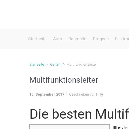
Zum Hauptinhalt springen
Startseite
Auto
Baumarkt
Drogerie
Elektro
Startseite
Garten
Multifunktionsleiter
Multifunktionsleiter
15. September 2017
Geschrieben von
fiify
Die besten Multif
llll➤ Je