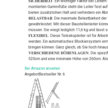
𝐒𝐈𝐂𝐇𝐄𝐑𝐇𝐄𝐈𝐓: Ein wichtiger Faktor bei Le
montierten Gummifüße steht die Leiter fest au
bieten zusätzlichen Halt und verhindern ein A
𝐁𝐄𝐋𝐀𝐒𝐓𝐁𝐀𝐑: Die maximale Belastbarkeit
gewährleistet. Mit dieser Baustellenleiter kön
müssen. Sie wiegt lediglich 11,6 kg und lässt
𝐅𝐋𝐄𝐗𝐈𝐁𝐄𝐋: Diese Teleskopleiter ist für Ar
werden. Ein automatisches Blockiersystem erm
bringen können. Ganz gleich, ob Sie hoch hinaus
𝐕𝐄𝐑𝐒𝐂𝐇𝐈𝐄𝐃𝐄𝐍𝐄 𝐇Ö𝐇𝐄𝐍𝐋𝐀𝐆𝐄𝐍: Di
520cm und eine minimale Höhe von 260cm. Als 
Bei Amazon ansehen
Angebot
Bestseller Nr. 6