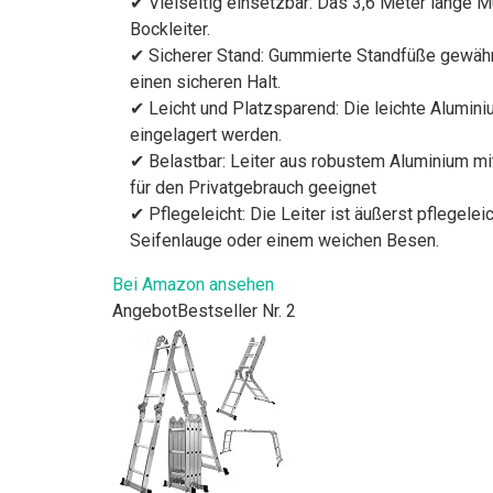
✔ Vielseitig einsetzbar: Das 3,6 Meter lange M
Bockleiter.
✔ Sicherer Stand: Gummierte Standfüße gewährle
einen sicheren Halt.
✔ Leicht und Platzsparend: Die leichte Alumini
eingelagert werden.
✔ Belastbar: Leiter aus robustem Aluminium mit 
für den Privatgebrauch geeignet
✔ Pflegeleicht: Die Leiter ist äußerst pflegel
Seifenlauge oder einem weichen Besen.
Bei Amazon ansehen
Angebot
Bestseller Nr. 2