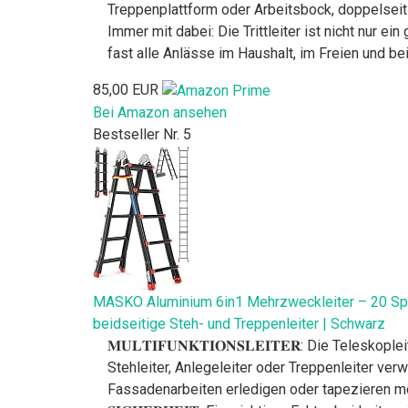
Treppenplattform oder Arbeitsbock, doppelseitig
Immer mit dabei: Die Trittleiter ist nicht nur ei
fast alle Anlässe im Haushalt, im Freien und bei
85,00 EUR
Bei Amazon ansehen
Bestseller Nr. 5
MASKO Aluminium 6in1 Mehrzweckleiter – 20 Sprosse
beidseitige Steh- und Treppenleiter | Schwarz
𝐌𝐔𝐋𝐓𝐈𝐅𝐔𝐍𝐊𝐓𝐈𝐎𝐍𝐒𝐋𝐄𝐈𝐓𝐄𝐑: Die Tele
Stehleiter, Anlegeleiter oder Treppenleiter verw
Fassadenarbeiten erledigen oder tapezieren möc