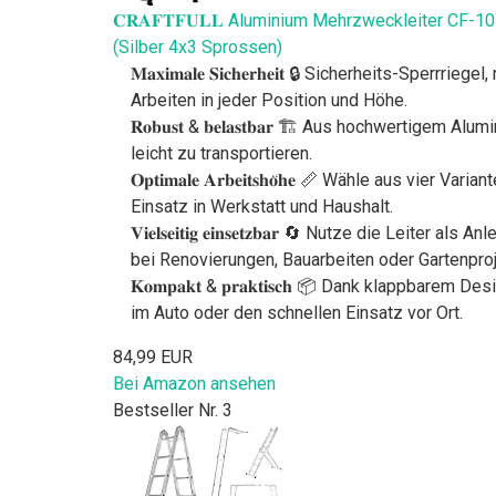
𝐂𝐑𝐀𝐅𝐓𝐅𝐔𝐋𝐋 Aluminium Mehrzweckleiter CF-104A
(Silber 4x3 Sprossen)
𝐌𝐚𝐱𝐢𝐦𝐚𝐥𝐞 𝐒𝐢𝐜𝐡𝐞𝐫𝐡𝐞𝐢𝐭 🔒 Sicherheit
Arbeiten in jeder Position und Höhe.
𝐑𝐨𝐛𝐮𝐬𝐭 & 𝐛𝐞𝐥𝐚𝐬𝐭𝐛𝐚𝐫 🏗️ Aus hochwertig
leicht zu transportieren.
𝐎𝐩𝐭𝐢𝐦𝐚𝐥𝐞 𝐀𝐫𝐛𝐞𝐢𝐭𝐬𝐡𝐨̈𝐡𝐞 📏 Wähle au
Einsatz in Werkstatt und Haushalt.
𝐕𝐢𝐞𝐥𝐬𝐞𝐢𝐭𝐢𝐠 𝐞𝐢𝐧𝐬𝐞𝐭𝐳𝐛𝐚𝐫 🔄 Nutze di
bei Renovierungen, Bauarbeiten oder Gartenproj
𝐊𝐨𝐦𝐩𝐚𝐤𝐭 & 𝐩𝐫𝐚𝐤𝐭𝐢𝐬𝐜𝐡 📦 Dank klappba
im Auto oder den schnellen Einsatz vor Ort.
84,99 EUR
Bei Amazon ansehen
Bestseller Nr. 3