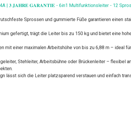
 | 𝟑 𝐉𝐀𝐇𝐑𝐄 𝐆𝐀𝐑𝐀𝐍𝐓𝐈𝐄 - 6in1 Multifunktionsleiter - 12 Sp
s-Sperrriegel, rutschfeste Sprossen und gummierte Füße garantieren ein
em Aluminium gefertigt, trägt die Leiter bis zu 150 kg und bietet eine h
s vier Varianten mit einer maximalen Arbeitshöhe von bis zu 6,88 m – id
e Leiter als Anlegeleiter, Stehleiter, Arbeitsbühne oder Brückenleiter – 
ekten.
rem Design lässt sich die Leiter platzsparend verstauen und einfach t