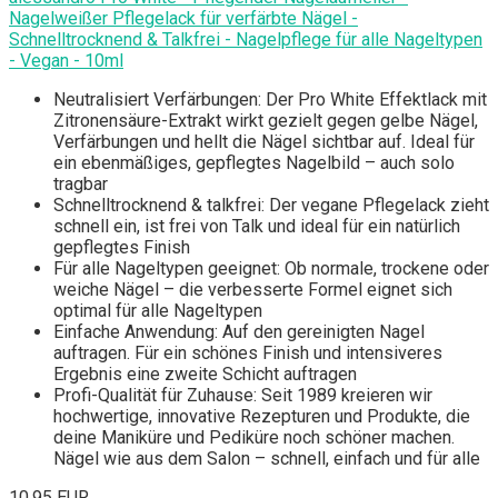
Nagelweißer Pflegelack für verfärbte Nägel -
Schnelltrocknend & Talkfrei - Nagelpflege für alle Nageltypen
- Vegan - 10ml
Neutralisiert Verfärbungen: Der Pro White Effektlack mit
Zitronensäure-Extrakt wirkt gezielt gegen gelbe Nägel,
Verfärbungen und hellt die Nägel sichtbar auf. Ideal für
ein ebenmäßiges, gepflegtes Nagelbild – auch solo
tragbar
Schnelltrocknend & talkfrei: Der vegane Pflegelack zieht
schnell ein, ist frei von Talk und ideal für ein natürlich
gepflegtes Finish
Für alle Nageltypen geeignet: Ob normale, trockene oder
weiche Nägel – die verbesserte Formel eignet sich
optimal für alle Nageltypen
Einfache Anwendung: Auf den gereinigten Nagel
auftragen. Für ein schönes Finish und intensiveres
Ergebnis eine zweite Schicht auftragen
Profi-Qualität für Zuhause: Seit 1989 kreieren wir
hochwertige, innovative Rezepturen und Produkte, die
deine Maniküre und Pediküre noch schöner machen.
Nägel wie aus dem Salon – schnell, einfach und für alle
10,95 EUR