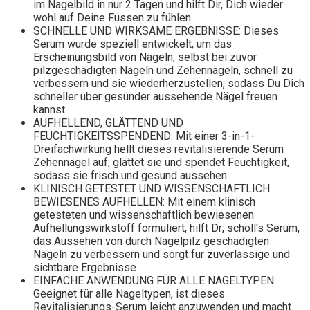
im Nagelbild in nur 2 Tagen und hilft Dir, Dich wieder
wohl auf Deine Füssen zu fühlen
SCHNELLE UND WIRKSAME ERGEBNISSE: Dieses
Serum wurde speziell entwickelt, um das
Erscheinungsbild von Nägeln, selbst bei zuvor
pilzgeschädigten Nägeln und Zehennägeln, schnell zu
verbessern und sie wiederherzustellen, sodass Du Dich
schneller über gesünder aussehende Nägel freuen
kannst
AUFHELLEND, GLÄTTEND UND
FEUCHTIGKEITSSPENDEND: Mit einer 3-in-1-
Dreifachwirkung hellt dieses revitalisierende Serum
Zehennägel auf, glättet sie und spendet Feuchtigkeit,
sodass sie frisch und gesund aussehen
KLINISCH GETESTET UND WISSENSCHAFTLICH
BEWIESENES AUFHELLEN: Mit einem klinisch
getesteten und wissenschaftlich bewiesenen
Aufhellungswirkstoff formuliert, hilft Dr; scholl's Serum,
das Aussehen von durch Nagelpilz geschädigten
Nägeln zu verbessern und sorgt für zuverlässige und
sichtbare Ergebnisse
EINFACHE ANWENDUNG FÜR ALLE NAGELTYPEN:
Geeignet für alle Nageltypen, ist dieses
Revitalisierungs-Serum leicht anzuwenden und macht