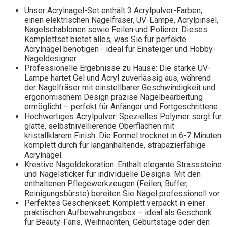
Unser Acrylnagel-Set enthält 3 Acrylpulver-Farben,
einen elektrischen Nagelfräser, UV-Lampe, Acrylpinsel,
Nagelschablonen sowie Feilen und Polierer. Dieses
Komplettset bietet alles, was Sie für perfekte
Acrylnägel benötigen - ideal für Einsteiger und Hobby-
Nageldesigner.
Professionelle Ergebnisse zu Hause: Die starke UV-
Lampe härtet Gel und Acryl zuverlässig aus, während
der Nagelfräser mit einstellbarer Geschwindigkeit und
ergonomischem Design präzise Nagelbearbeitung
ermöglicht – perfekt für Anfänger und Fortgeschrittene.
Hochwertiges Acrylpulver: Spezielles Polymer sorgt für
glatte, selbstnivellierende Oberflächen mit
kristallklarem Finish. Die Formel trocknet in 6-7 Minuten
komplett durch für langanhaltende, strapazierfähige
Acrylnägel.
Kreative Nageldekoration: Enthält elegante Strasssteine
und Nagelsticker für individuelle Designs. Mit den
enthaltenen Pflegewerkzeugen (Feilen, Buffer,
Reinigungsbürste) bereiten Sie Nägel professionell vor.
Perfektes Geschenkset: Komplett verpackt in einer
praktischen Aufbewahrungsbox – ideal als Geschenk
für Beauty-Fans, Weihnachten, Geburtstage oder den