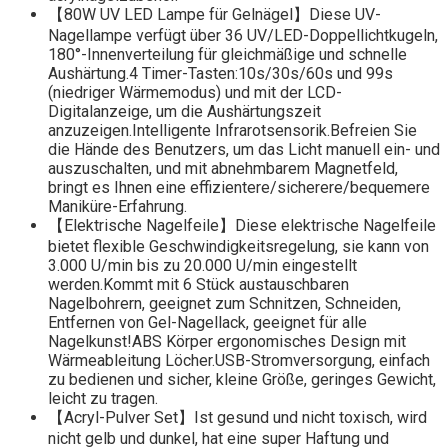
【80W UV LED Lampe für Gelnägel】Diese UV-
Nagellampe verfügt über 36 UV/LED-Doppellichtkugeln,
180°-Innenverteilung für gleichmäßige und schnelle
Aushärtung.4 Timer-Tasten:10s/30s/60s und 99s
(niedriger Wärmemodus) und mit der LCD-
Digitalanzeige, um die Aushärtungszeit
anzuzeigen.Intelligente Infrarotsensorik.Befreien Sie
die Hände des Benutzers, um das Licht manuell ein- und
auszuschalten, und mit abnehmbarem Magnetfeld,
bringt es Ihnen eine effizientere/sicherere/bequemere
Maniküre-Erfahrung.
【Elektrische Nagelfeile】Diese elektrische Nagelfeile
bietet flexible Geschwindigkeitsregelung, sie kann von
3.000 U/min bis zu 20.000 U/min eingestellt
werden.Kommt mit 6 Stück austauschbaren
Nagelbohrern, geeignet zum Schnitzen, Schneiden,
Entfernen von Gel-Nagellack, geeignet für alle
Nagelkunst!ABS Körper ergonomisches Design mit
Wärmeableitung Löcher.USB-Stromversorgung, einfach
zu bedienen und sicher, kleine Größe, geringes Gewicht,
leicht zu tragen.
【Acryl-Pulver Set】Ist gesund und nicht toxisch, wird
nicht gelb und dunkel, hat eine super Haftung und