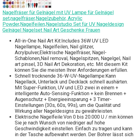
Nagelfräser für Gelnägel mit UV Lampe für Gelnägel
set,nagelfräser,Nagelzubehör, Acrylic
Powder,Nagelfeilen,Nagelstudio Set für UV Nageldesign
Gelnägel Nagelset Nail Art Geschenke Frauen
All-in-One Nail Art Kit:Includes 36W UV LED
Nagellampe, Nagelfeilen, Nail glitzer,
Acrylpulver,Elektrische Nagelfräser, Nagel-
Schablonen,Nail removal, Nagelspitzen, Nagelgel, Nail
art pinsel, 3D Nail Art Dekoration, etc. Mit diesem Kit
können Sie die meisten Ihrer Anforderungen erfüllen.
Schnell trocknende 36-W-UV-Nagellampe:Kann
Nagellack, Unterlack und Decklack schnell aushärten.
Mit Super-Funktion, UV und LED zwei in einem +
intelligente Auto-Sensing-Funktion + kein Brennen +
Augenschutz + Energieeinsparung + 3 Timer-
Einstellungen (30s, 60s, 99s), um die Qualität und
Wirkung aller Nageldesigns zu gewährleisten.
Elektrische Nagelfeile:Von 0 bis 20.000 U / min können
Sie je nach Wunsch von niedriger auf hohe
Geschwindigkeit einstellen. Einfach zu tragen und kann
in der Tasche aufbewahrt werden. Der Bohrer lässt sich