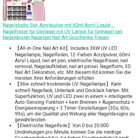
Nagelstudio Set, Acrylpulver mit 60ml Acryl Liquid，
Nagelfräser für Gelnägel mit UV Lampe für Gelnägel set,
Nageldesign Nagelset Nail Art Geschenke Frauen
【All-in-One Nail Art Kit】Includes 36W UV LED
Nagellampe, Nagelfeilen, 12-Farben Acrylpulver, 60ml
Acryl Liquid, nail art pen, elektrische Nagelfräser, nail
removal, Nagelaufkleber, nail art pinsel, Nagelform, 3D
Nail Art Dekoration, etc. Mit diesem Kit können Sie die
meisten Ihrer Anforderungen erfüllen
【36w schnell trocknende UV-Nagellampe】Kann
schnell Nagellack, Unterlack und Decklack härten. Mit
Superfunktion, UV und LED zwei in einem + intelligente
Auto-Sensing-Funktion + kein Brennen + Augenschutz +
Energieeinsparung + 3 Timer-Einstellungen (30s, 60s,
99s), um die Qualität und Wirkung aller Nageldesigns zu
gewährleisten.
【Elektrische Nagelfeile】Von 0 bis 20.000
Umdrehungen pro Minute, können Sie die niedrige
Geschwindigkeit bis zur hohen Geschwindigkeit nach