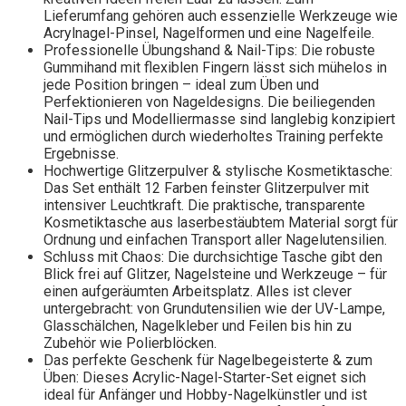
Lieferumfang gehören auch essenzielle Werkzeuge wie
Acrylnagel-Pinsel, Nagelformen und eine Nagelfeile.
Professionelle Übungshand & Nail-Tips: Die robuste
Gummihand mit flexiblen Fingern lässt sich mühelos in
jede Position bringen – ideal zum Üben und
Perfektionieren von Nageldesigns. Die beiliegenden
Nail-Tips und Modelliermasse sind langlebig konzipiert
und ermöglichen durch wiederholtes Training perfekte
Ergebnisse.
Hochwertige Glitzerpulver & stylische Kosmetiktasche:
Das Set enthält 12 Farben feinster Glitzerpulver mit
intensiver Leuchtkraft. Die praktische, transparente
Kosmetiktasche aus laserbestäubtem Material sorgt für
Ordnung und einfachen Transport aller Nagelutensilien.
Schluss mit Chaos: Die durchsichtige Tasche gibt den
Blick frei auf Glitzer, Nagelsteine und Werkzeuge – für
einen aufgeräumten Arbeitsplatz. Alles ist clever
untergebracht: von Grundutensilien wie der UV-Lampe,
Glasschälchen, Nagelkleber und Feilen bis hin zu
Zubehör wie Polierblöcken.
Das perfekte Geschenk für Nagelbegeisterte & zum
Üben: Dieses Acrylic-Nagel-Starter-Set eignet sich
ideal für Anfänger und Hobby-Nagelkünstler und ist