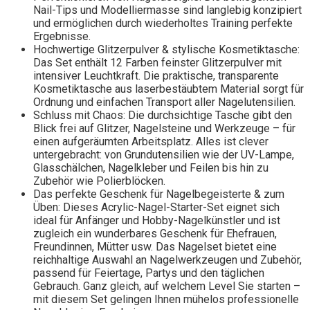
Nail-Tips und Modelliermasse sind langlebig konzipiert
und ermöglichen durch wiederholtes Training perfekte
Ergebnisse.
Hochwertige Glitzerpulver & stylische Kosmetiktasche:
Das Set enthält 12 Farben feinster Glitzerpulver mit
intensiver Leuchtkraft. Die praktische, transparente
Kosmetiktasche aus laserbestäubtem Material sorgt für
Ordnung und einfachen Transport aller Nagelutensilien.
Schluss mit Chaos: Die durchsichtige Tasche gibt den
Blick frei auf Glitzer, Nagelsteine und Werkzeuge – für
einen aufgeräumten Arbeitsplatz. Alles ist clever
untergebracht: von Grundutensilien wie der UV-Lampe,
Glasschälchen, Nagelkleber und Feilen bis hin zu
Zubehör wie Polierblöcken.
Das perfekte Geschenk für Nagelbegeisterte & zum
Üben: Dieses Acrylic-Nagel-Starter-Set eignet sich
ideal für Anfänger und Hobby-Nagelkünstler und ist
zugleich ein wunderbares Geschenk für Ehefrauen,
Freundinnen, Mütter usw. Das Nagelset bietet eine
reichhaltige Auswahl an Nagelwerkzeugen und Zubehör,
passend für Feiertage, Partys und den täglichen
Gebrauch. Ganz gleich, auf welchem Level Sie starten –
mit diesem Set gelingen Ihnen mühelos professionelle