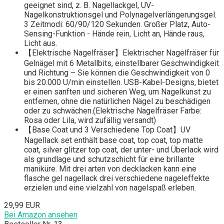
geeignet sind, z. B. Nagellackgel, UV-
Nagelkonstruktionsgel und Polynagelverlängerungsgel.
3 Zeitmodi: 60/90/120 Sekunden. Großer Platz, Auto-
Sensing-Funktion - Hände rein, Licht an, Hände raus,
Licht aus.
【Elektrische Nagelfräser】Elektrischer Nagelfräser für
Gelnägel mit 6 Metallbits, einstellbarer Geschwindigkeit
und Richtung – Sie können die Geschwindigkeit von 0
bis 20.000 U/min einstellen. USB-Kabel-Designs, bietet
er einen sanften und sicheren Weg, um Nagelkunst zu
entfernen, ohne die natürlichen Nägel zu beschädigen
oder zu schwächen.(Elektrische Nagelfräser Farbe:
Rosa oder Lila, wird zufällig versandt)
【Base Coat und 3 Verschiedene Top Coat】UV
Nagellack set enthält base coat, top coat, top matte
coat, silver glitzer top coat, der unter- und Überlack wird
als grundlage und schutzschicht für eine brillante
maniküre. Mit drei arten von decklacken kann eine
flasche gel nagellack drei verschiedene nageleffekte
erzielen und eine vielzahl von nagelspaß erleben.
29,99 EUR
Bei Amazon ansehen