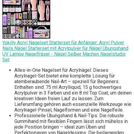
Yokilly Acryl Nagelset Starterset für Anfänger: Acryl Pulver
Nails Nägel Starterset mit Acrylpulver für Nägel Übungshand
UV Lampe Nagelfräser - Nägel Selber Machen Nagelstudio
Set
Alles-in-One Nagelset für Acrylnägel: Dieses
Acrylnagel-Set bietet eine komplette Lösung für
atemberaubende Nail-Art – speziell für Beginners.
Enthalten sind: 75 ml Acrylliquid, 15 g hochwertiges
Acrylpulver in 3 Farben und ein 8 ml Top Coat, um deinen
kreativen Ideen freien Lauf zu lassen. Zum
Lieferumfang gehören auch essenzielle Werkzeuge wie
Acrylnagel-Pinsel, Nagelformen und eine Nagelfeile.
Professionelle Übungshand & Nail-Tips: Die robuste
Gummihand mit flexiblen Fingern lässt sich mühelos in
jede Position bringen – ideal zum Üben und
Perfektionieren von Nageldesigns. Die beiliegenden