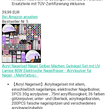
Ersatzteile mit TÜV-Zertifizierung inklusive.
39,99 EUR
Bei Amazon ansehen
Bestseller Nr. 5
Acryl Nagelset Nägel Selber Machen: Gelnägel Set mit UV
Lampe 80W Elektrische Nagelfräser - Acrylpulver für
Nägel（Mehrfarbig）
【Acryl Nagelset】Acrylnagelset mit allem,
einschließlich nagellampe, elektrischer Nagelbohrer,
3PCS 30g acrylpulver , 75ml acrylflüssigkeit, 36 farben
glitzerpulver, unter- und Überlack, acrylnagelbürsten,
200PCS falsche nagelspitzen und verschiedenes
acrylnagelzubehör.