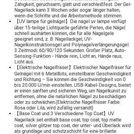
Zähigkeit, geruchsarm, glatt und verschleißfest. Der Gel-
Nagellack kann 3 Wochen oder sogar länger halten,
wenn die Schritte und die Arbeitsmethode stimmen.
【UV lampe für gelnägel】Die nagel uv lampe verfügt
über 15-teilige Lichtquelle geführte Perlen, die Nägel
schnell aushärten können, die für alle Nagelgele
geeignet sind, z. B. Nagellackgel, UV-
Nagelkonstruktionsgel und Polynagelverlängerungsgel.
3 Zeitmodi: 60/90/120 Sekunden. Großer Platz, Auto-
Sensing-Funktion - Hände rein, Licht an, Hände raus,
Licht aus.
【Elektrische Nagelfräser】Elektrischer Nagelfräser für
Gelnägel mit 6 Metallbits, einstellbarer Geschwindigkeit
und Richtung – Sie können die Geschwindigkeit von 0
bis 20.000 U/min einstellen. USB-Kabel-Designs, bietet
er einen sanften und sicheren Weg, um Nagelkunst zu
entfernen, ohne die natürlichen Nägel zu beschädigen
oder zu schwächen.(Elektrische Nagelfräser Farbe:
Rosa oder Lila, wird zufällig versandt)
【Base Coat und 3 Verschiedene Top Coat】UV
Nagellack set enthält base coat, top coat, top matte
coat, silver glitzer top coat, der unter- und Überlack wird
als grundlage und schutzschicht für eine brillante