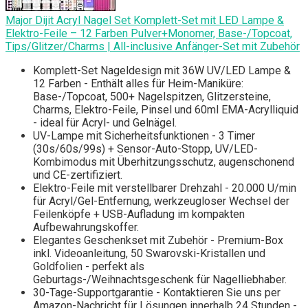
Major Dijit Acryl Nagel Set Komplett-Set mit LED Lampe &
Elektro-Feile – 12 Farben Pulver+Monomer, Base-/Topcoat,
Tips/Glitzer/Charms | All-inclusive Anfänger-Set mit Zubehör
Komplett-Set Nageldesign mit 36W UV/LED Lampe &
12 Farben - Enthält alles für Heim-Maniküre:
Base-/Topcoat, 500+ Nagelspitzen, Glitzersteine,
Charms, Elektro-Feile, Pinsel und 60ml EMA-Acrylliquid
- ideal für Acryl- und Gelnägel.
UV-Lampe mit Sicherheitsfunktionen - 3 Timer
(30s/60s/99s) + Sensor-Auto-Stopp, UV/LED-
Kombimodus mit Überhitzungsschutz, augenschonend
und CE-zertifiziert.
Elektro-Feile mit verstellbarer Drehzahl - 20.000 U/min
für Acryl/Gel-Entfernung, werkzeugloser Wechsel der
Feilenköpfe + USB-Aufladung im kompakten
Aufbewahrungskoffer.
Elegantes Geschenkset mit Zubehör - Premium-Box
inkl. Videoanleitung, 50 Swarovski-Kristallen und
Goldfolien - perfekt als
Geburtags-/Weihnachtsgeschenk für Nagelliebhaber.
30-Tage-Supportgarantie - Kontaktieren Sie uns per
Amazon-Nachricht für Lösungen innerhalb 24 Stunden -