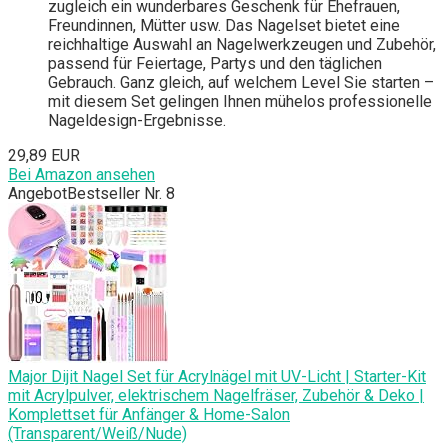
zugleich ein wunderbares Geschenk für Ehefrauen,
Freundinnen, Mütter usw. Das Nagelset bietet eine
reichhaltige Auswahl an Nagelwerkzeugen und Zubehör,
passend für Feiertage, Partys und den täglichen
Gebrauch. Ganz gleich, auf welchem Level Sie starten –
mit diesem Set gelingen Ihnen mühelos professionelle
Nageldesign-Ergebnisse.
29,89 EUR
Bei Amazon ansehen
Angebot
Bestseller Nr. 8
Major Dijit Nagel Set für Acrylnägel mit UV-Licht | Starter-Kit
mit Acrylpulver, elektrischem Nagelfräser, Zubehör & Deko |
Komplettset für Anfänger & Home-Salon
(Transparent/Weiß/Nude)