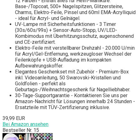
12 Farben - Enthält alles für Heim-Maniküre:
Base-/Topcoat, 500+ Nagelspitzen, Glitzersteine,
Charms, Elektro-Feile, Pinsel und 60ml EMA-Acrylliquid
- ideal für Acryl- und Gelnägel.
UV-Lampe mit Sicherheitsfunktionen - 3 Timer
(30s/60s/99s) + Sensor-Auto-Stopp, UV/LED-
Kombimodus mit Überhitzungsschutz, augenschonend
und CE-zertifiziert.
Elektro-Feile mit verstellbarer Drehzahl - 20.000 U/min
für Acryl/Gel-Entfernung, werkzeugloser Wechsel der
Feilenköpfe + USB-Aufladung im kompakten
Aufbewahrungskoffer.
Elegantes Geschenkset mit Zubehör - Premium-Box
inkl. Videoanleitung, 50 Swarovski-Kristallen und
Goldfolien - perfekt als
Geburtags-/Weihnachtsgeschenk für Nagelliebhaber.
30-Tage-Supportgarantie - Kontaktieren Sie uns per
Amazon-Nachricht für Lösungen innerhalb 24 Stunden -
Ersatzteile mit TÜV-Zertifizierung inklusive.
39,99 EUR
Bei Amazon ansehen
Bestseller Nr. 15