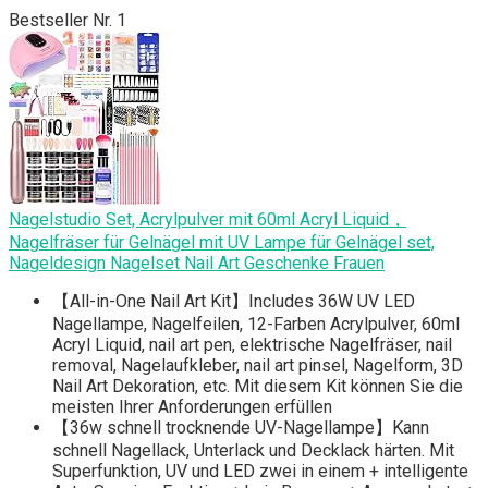
Bestseller Nr. 1
Nagelstudio Set, Acrylpulver mit 60ml Acryl Liquid，
Nagelfräser für Gelnägel mit UV Lampe für Gelnägel set,
Nageldesign Nagelset Nail Art Geschenke Frauen
【All-in-One Nail Art Kit】Includes 36W UV LED
Nagellampe, Nagelfeilen, 12-Farben Acrylpulver, 60ml
Acryl Liquid, nail art pen, elektrische Nagelfräser, nail
removal, Nagelaufkleber, nail art pinsel, Nagelform, 3D
Nail Art Dekoration, etc. Mit diesem Kit können Sie die
meisten Ihrer Anforderungen erfüllen
【36w schnell trocknende UV-Nagellampe】Kann
schnell Nagellack, Unterlack und Decklack härten. Mit
Superfunktion, UV und LED zwei in einem + intelligente