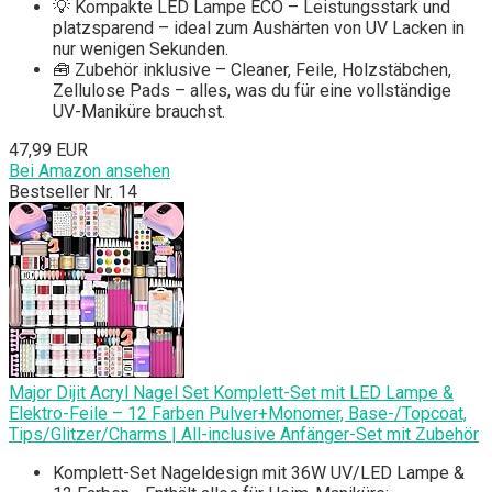
💡 Kompakte LED Lampe ECO – Leistungsstark und
platzsparend – ideal zum Aushärten von UV Lacken in
nur wenigen Sekunden.
🧰 Zubehör inklusive – Cleaner, Feile, Holzstäbchen,
Zellulose Pads – alles, was du für eine vollständige
UV-Maniküre brauchst.
47,99 EUR
Bei Amazon ansehen
Bestseller Nr. 14
Major Dijit Acryl Nagel Set Komplett-Set mit LED Lampe &
Elektro-Feile – 12 Farben Pulver+Monomer, Base-/Topcoat,
Tips/Glitzer/Charms | All-inclusive Anfänger-Set mit Zubehör
Komplett-Set Nageldesign mit 36W UV/LED Lampe &