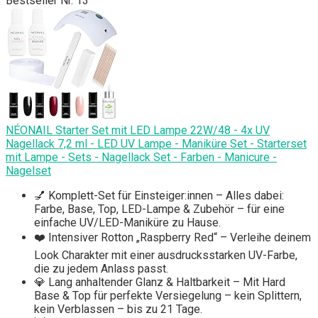
Bestseller Nr. 13
NÉONAIL Starter Set mit LED Lampe 22W/48 - 4x UV
Nagellack 7,2 ml - LED UV Lampe - Maniküre Set - Starterset
mit Lampe - Sets - Nagellack Set - Farben - Manicure -
Nagelset
💅 Komplett-Set für Einsteiger:innen – Alles dabei:
Farbe, Base, Top, LED-Lampe & Zubehör – für eine
einfache UV/LED-Maniküre zu Hause.
❤️ Intensiver Rotton „Raspberry Red“ – Verleihe deinem
Look Charakter mit einer ausdrucksstarken UV-Farbe,
die zu jedem Anlass passt.
💎 Lang anhaltender Glanz & Haltbarkeit – Mit Hard
Base & Top für perfekte Versiegelung – kein Splittern,
kein Verblassen – bis zu 21 Tage.