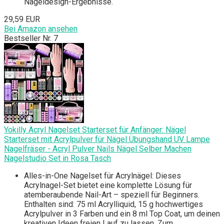
Nageldesign-Ergebnisse.
29,59 EUR
Bei Amazon ansehen
Bestseller Nr. 7
Yokilly Acryl Nagelset Starterset für Anfänger: Nägel
Starterset mit Acrylpulver für Nägel Übungshand UV Lampe
Nagelfräser - Acryl Pulver Nails Nägel Selber Machen
Nagelstudio Set in Rosa Tasch
Alles-in-One Nagelset für Acrylnägel: Dieses
Acrylnagel-Set bietet eine komplette Lösung für
atemberaubende Nail-Art – speziell für Beginners.
Enthalten sind: 75 ml Acrylliquid, 15 g hochwertiges
Acrylpulver in 3 Farben und ein 8 ml Top Coat, um deinen
kreativen Ideen freien Lauf zu lassen. Zum