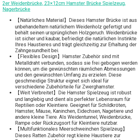
2er Weidenbrücke, 23×12cm Hamster Brücke Spielzeug,
Nagerbrücke
【Natürliches Material】Dieses Hamster Brücke ist aus
unbehandeltem natürlichem Weidenholz gefertigt und
behält seinen ursprünglichen Holzgeruch. Weidenbrücke
ist sicher und kaubar, befriedigt die natürlichen Instinkte
Ihres Haustieres und trägt gleichzeitig zur Erhaltung der
Zahngesundheit bei.
【Flexibles Design】Hamster Zubehör sind mit
Metalldraht verbunden, sodass sie frei gebogen werden
können, um die gewünschten räumlichen Abmessungen
und den gewünschten Umfang zu erzielen. Diese
geschmeidige Struktur eignet sich ideal für
verschiedene Zubehörteile für Zwerghamster.
【Weit Verbreitet】Die Hamster Spielzeug ist robust
und langlebig und dient als perfekter Lebensraum für
Reptilien oder Kleintiere. Geeignet für Schildkröten,
Hamster, Mäuse, Kaninchen, Eidechsen, Nagetiere und
andere kleine Tiere. Als Weidentunnel, Weidenbrücke,
Rampe oder Rückzugsort für Kleintiere nutzbar.
【Multifunktionales Meerschweinchen Spielzeug】
Dieses Ratten Zubehör regt kleine Haustiere zur