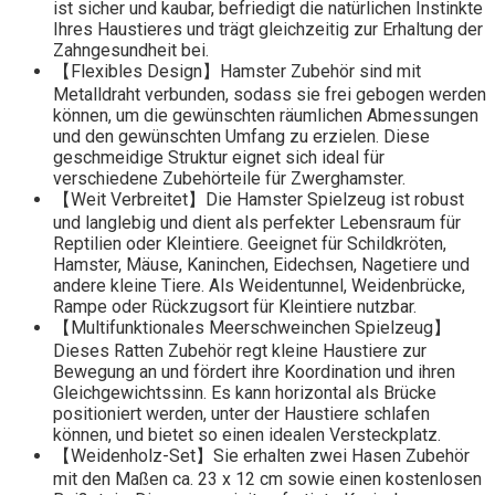
ist sicher und kaubar, befriedigt die natürlichen Instinkte
Ihres Haustieres und trägt gleichzeitig zur Erhaltung der
Zahngesundheit bei.
【Flexibles Design】Hamster Zubehör sind mit
Metalldraht verbunden, sodass sie frei gebogen werden
können, um die gewünschten räumlichen Abmessungen
und den gewünschten Umfang zu erzielen. Diese
geschmeidige Struktur eignet sich ideal für
verschiedene Zubehörteile für Zwerghamster.
【Weit Verbreitet】Die Hamster Spielzeug ist robust
und langlebig und dient als perfekter Lebensraum für
Reptilien oder Kleintiere. Geeignet für Schildkröten,
Hamster, Mäuse, Kaninchen, Eidechsen, Nagetiere und
andere kleine Tiere. Als Weidentunnel, Weidenbrücke,
Rampe oder Rückzugsort für Kleintiere nutzbar.
【Multifunktionales Meerschweinchen Spielzeug】
Dieses Ratten Zubehör regt kleine Haustiere zur
Bewegung an und fördert ihre Koordination und ihren
Gleichgewichtssinn. Es kann horizontal als Brücke
positioniert werden, unter der Haustiere schlafen
können, und bietet so einen idealen Versteckplatz.
【Weidenholz-Set】Sie erhalten zwei Hasen Zubehör
mit den Maßen ca. 23 x 12 cm sowie einen kostenlosen