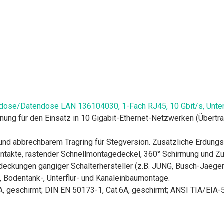
sdose/Datendose LAN 136104030, 1-Fach RJ45, 10 Gbit/s, Unter
ng für den Einsatz in 10 Gigabit-Ethernet-Netzwerken (Übertr
) und abbrechbarem Tragring für Stegversion. Zusätzliche Erdung
Kontakte, rastender Schnellmontagedeckel, 360° Schirmung und Z
eckungen gängiger Schalterhersteller (z.B. JUNG, Busch-Jaeger, 
-, Bodentank-, Unterflur- und Kanaleinbaumontage.
6A, geschirmt; DIN EN 50173-1, Cat.6A, geschirmt; ANSI TIA/EIA