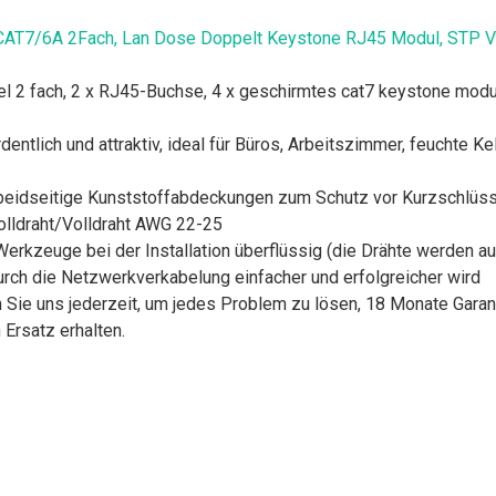
AT7/6A 2Fach, Lan Dose Doppelt Keystone RJ45 Modul, STP Vo
l 2 fach, 2 x RJ45-Buchse, 4 x geschirmtes cat7 keystone modu
tlich und attraktiv, ideal für Büros, Arbeitszimmer, feuchte Kel
eidseitige Kunststoffabdeckungen zum Schutz vor Kurzschlüssen
Volldraht/Volldraht AWG 22-25
erkzeuge bei der Installation überflüssig (die Drähte werden a
rch die Netzwerkverkabelung einfacher und erfolgreicher wird
 Sie uns jederzeit, um jedes Problem zu lösen, 18 Monate Garant
 Ersatz erhalten.