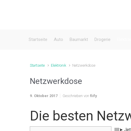
Zum Hauptinhalt springen
Startseite
Auto
Baumarkt
Drogerie
Elektro
Startseite
Elektronik
Netzwerkdose
Netzwerkdose
9. Oktober 2017
Geschrieben von
fiify
Die besten Netz
llll➤ J