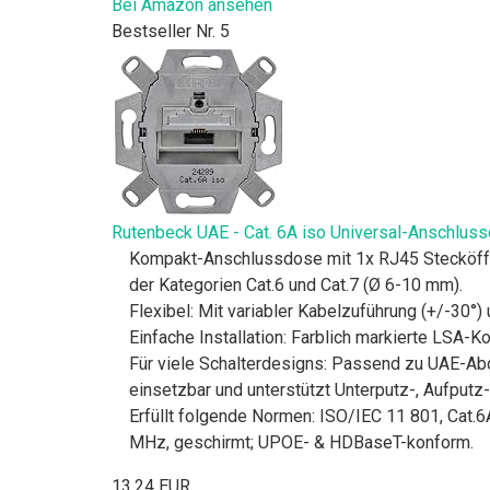
Bei Amazon ansehen
Bestseller Nr. 5
Rutenbeck UAE - Cat. 6A iso Universal-Anschlus
Kompakt-Anschlussdose mit 1x RJ45 Stecköffnu
der Kategorien Cat.6 und Cat.7 (Ø 6-10 mm).
Flexibel: Mit variabler Kabelzuführung (+/-30°
Einfache Installation: Farblich markierte LSA-
Für viele Schalterdesigns: Passend zu UAE-Abd
einsetzbar und unterstützt Unterputz-, Aufputz
Erfüllt folgende Normen: ISO/IEC 11 801, Cat.
MHz, geschirmt; UPOE- & HDBaseT-konform.
13,24 EUR