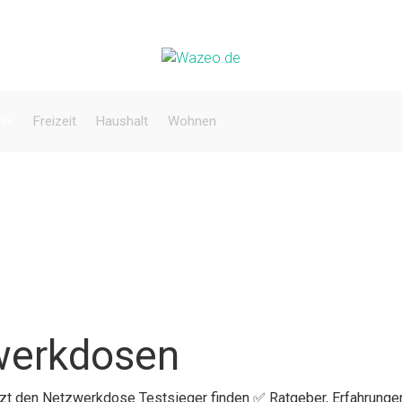
nik
Freizeit
Haushalt
Wohnen
werkdosen
etzt den Netzwerkdose Testsieger finden ✅ Ratgeber, Erfahrunge