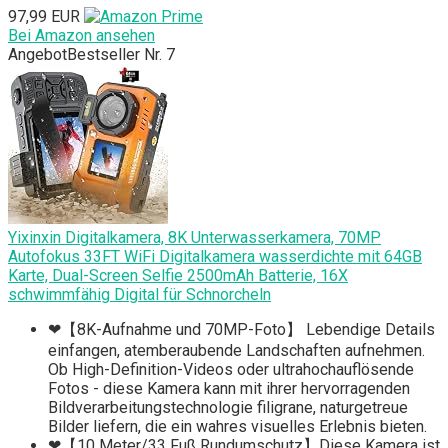
97,99 EUR
Bei Amazon ansehen
Angebot
Bestseller Nr. 7
Yixinxin Digitalkamera, 8K Unterwasserkamera, 70MP
Autofokus 33FT WiFi Digitalkamera wasserdichte mit 64GB
Karte, Dual-Screen Selfie 2500mAh Batterie, 16X
schwimmfähig Digital für Schnorcheln
❤【8K-Aufnahme und 70MP-Foto】 Lebendige Details
einfangen, atemberaubende Landschaften aufnehmen.
Ob High-Definition-Videos oder ultrahochauflösende
Fotos - diese Kamera kann mit ihrer hervorragenden
Bildverarbeitungstechnologie filigrane, naturgetreue
Bilder liefern, die ein wahres visuelles Erlebnis bieten.
❤【10 Meter/33 Fuß Rundumschutz】Diese Kamera ist