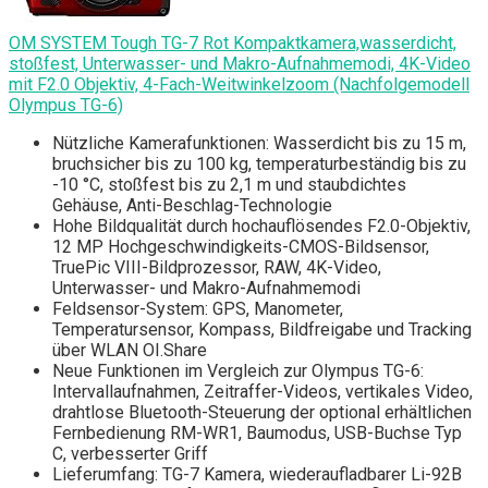
OM SYSTEM Tough TG-7 Rot Kompaktkamera,wasserdicht,
stoßfest, Unterwasser- und Makro-Aufnahmemodi, 4K-Video
mit F2.0 Objektiv, 4-Fach-Weitwinkelzoom (Nachfolgemodell
Olympus TG-6)
Nützliche Kamerafunktionen: Wasserdicht bis zu 15 m,
bruchsicher bis zu 100 kg, temperaturbeständig bis zu
-10 °C, stoßfest bis zu 2,1 m und staubdichtes
Gehäuse, Anti-Beschlag-Technologie
Hohe Bildqualität durch hochauflösendes F2.0-Objektiv,
12 MP Hochgeschwindigkeits-CMOS-Bildsensor,
TruePic VIII-Bildprozessor, RAW, 4K-Video,
Unterwasser- und Makro-Aufnahmemodi
Feldsensor-System: GPS, Manometer,
Temperatursensor, Kompass, Bildfreigabe und Tracking
über WLAN OI.Share
Neue Funktionen im Vergleich zur Olympus TG-6:
Intervallaufnahmen, Zeitraffer-Videos, vertikales Video,
drahtlose Bluetooth-Steuerung der optional erhältlichen
Fernbedienung RM-WR1, Baumodus, USB-Buchse Typ
C, verbesserter Griff
Lieferumfang: TG-7 Kamera, wiederaufladbarer Li-92B