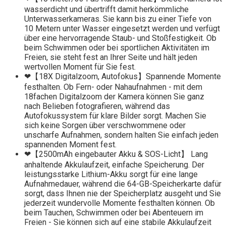
wasserdicht und übertrifft damit herkömmliche
Unterwasserkameras. Sie kann bis zu einer Tiefe von
10 Metern unter Wasser eingesetzt werden und verfügt
über eine hervorragende Staub- und Stoßfestigkeit. Ob
beim Schwimmen oder bei sportlichen Aktivitäten im
Freien, sie steht fest an Ihrer Seite und hält jeden
wertvollen Moment für Sie fest.
❤【18X Digitalzoom, Autofokus】Spannende Momente
festhalten. Ob Fern- oder Nahaufnahmen - mit dem
18fachen Digitalzoom der Kamera können Sie ganz
nach Belieben fotografieren, während das
Autofokussystem für klare Bilder sorgt. Machen Sie
sich keine Sorgen über verschwommene oder
unscharfe Aufnahmen, sondern halten Sie einfach jeden
spannenden Moment fest.
❤【2500mAh eingebauter Akku & SOS-Licht】 Lang
anhaltende Akkulaufzeit, einfache Speicherung. Der
leistungsstarke Lithium-Akku sorgt für eine lange
Aufnahmedauer, während die 64-GB-Speicherkarte dafür
sorgt, dass Ihnen nie der Speicherplatz ausgeht und Sie
jederzeit wundervolle Momente festhalten können. Ob
beim Tauchen, Schwimmen oder bei Abenteuern im
Freien - Sie können sich auf eine stabile Akkulaufzeit