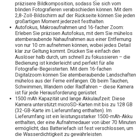
präzisere Bildkomposition, sodass Sie sich vom
blinden Fotografieren verabschieden können. Mit dem
2,8-Zoll-Bildschirm auf der Rückseite können Sie jeden
großartigen Moment jederzeit festhalten.
Autofokus, Makroaufnahmen und 16-facher Zoom:
Erleben Sie präzisen Autofokus, mit dem Sie mühelos
atemberaubende Nahaufnahmen aus einer Entfernung
von nur 10 cm aufnehmen können, wobei jedes Detail
klar zur Geltung kommt. Drücken Sie einfach den
Auslöser halb durch, um schnell zu fokussieren – die
Bedienung ist kinderleicht und perfekt für alle
Fotografie-Begeisterten. Mit dem 16-fachen
Digitalzoom können Sie atemberaubende Landschaften
mühelos aus der Ferne einfangen. Ob beim Tauchen,
Schwimmen, Wandern oder Radfahren – diese Kamera
ist für jede Herausforderung gerüstet.
1500 mAh Kapazität und lange Akkulaufzeit: Diese
Kamera unterstützt microSD-Karten mit bis zu 128 GB
(32-GB-Karte im Lieferumfang enthalten). Im
Lieferumfang ist ein leistungsstarker 1500-mAh-Akku
enthalten, der eine Aufnahmedauer von über 70 Minuten
ermöglicht; das Batteriefach ist fest verschlossen, um
die Wasserdichtigkeit zu gewährleisten.