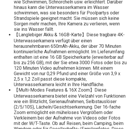
wie Schwimmen, Schnorcheln usw. erleichtert. Darüber
hinaus kann die Unterwasserkamera im Wasser
schwimmen, was sie besonders für Poolpartys oder
Strandspiele geeignet macht. Sie müssen sich keine
Sorgen mehr machen, Ihre Kamera zu verlieren, wenn
sie ins Wasser fällt.
【Langlebiger Akku & 16GB-Karte】Diese tragbare 4K-
Unterwasserkamera verfügt über einen
herausnehmbaren 650mAh-Akku, der über 70 Minuten
kontinuierliche Aufnahmen ermöglicht. Im Lieferumfang
enthalten ist eine 16 GB Speicherkarte (erweiterbar auf
bis zu 256 GB), mit der Sie etwa 3000 Fotos oder bis zu
120 Minuten Video aufnehmen können. Mit einem
Gewicht von nur 0,29 Pfund und einer Größe von 3,9 x
2,5 x 1,2 Zoll passt diese kompakte,
Unterwasserkamera leicht in Ihre Handfläche.
【Multi-Modes Features & 16X Zoom】Diese
Unterwasserkamera bietet eine Vielzahl von Funktionen
wie ein Blitzlicht, Serienaufnahmen, Selbstauslöser
(2/5/10S), Lächeln/Gesichtserkennung. Der 16-fache
Zoom ermöglicht ein müheloses Vergrößern oder
Verkleinern bei der Aufnahme von Videos oder Fotos
mit der W/T-Taste. Ob auf Reisen, beim Camping, beim
Wandern oder für Gesellschafts-/Familienfotos. Diese