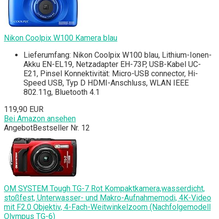
Nikon Coolpix W100 Kamera blau
Lieferumfang: Nikon Coolpix W100 blau, Lithium-Ionen-
Akku EN-EL19, Netzadapter EH-73P, USB-Kabel UC-
E21, Pinsel Konnektivität: Micro-USB connector, Hi-
Speed USB, Typ D HDMI-Anschluss, WLAN IEEE
802.11g, Bluetooth 4.1
119,90 EUR
Bei Amazon ansehen
Angebot
Bestseller Nr. 12
OM SYSTEM Tough TG-7 Rot Kompaktkamera,wasserdicht,
stoßfest, Unterwasser- und Makro-Aufnahmemodi, 4K-Video
mit F2.0 Objektiv, 4-Fach-Weitwinkelzoom (Nachfolgemodell
Olympus TG-6)