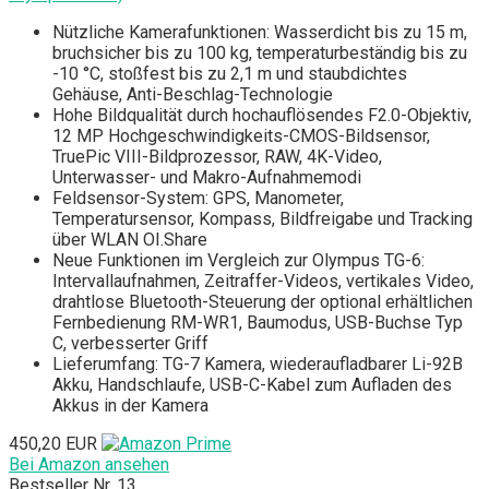
Nützliche Kamerafunktionen: Wasserdicht bis zu 15 m,
bruchsicher bis zu 100 kg, temperaturbeständig bis zu
-10 °C, stoßfest bis zu 2,1 m und staubdichtes
Gehäuse, Anti-Beschlag-Technologie
Hohe Bildqualität durch hochauflösendes F2.0-Objektiv,
12 MP Hochgeschwindigkeits-CMOS-Bildsensor,
TruePic VIII-Bildprozessor, RAW, 4K-Video,
Unterwasser- und Makro-Aufnahmemodi
Feldsensor-System: GPS, Manometer,
Temperatursensor, Kompass, Bildfreigabe und Tracking
über WLAN OI.Share
Neue Funktionen im Vergleich zur Olympus TG-6:
Intervallaufnahmen, Zeitraffer-Videos, vertikales Video,
drahtlose Bluetooth-Steuerung der optional erhältlichen
Fernbedienung RM-WR1, Baumodus, USB-Buchse Typ
C, verbesserter Griff
Lieferumfang: TG-7 Kamera, wiederaufladbarer Li-92B
Akku, Handschlaufe, USB-C-Kabel zum Aufladen des
Akkus in der Kamera
450,20 EUR
Bei Amazon ansehen
Bestseller Nr. 13