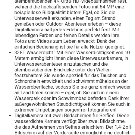
atemberaubenden 4K-Ultra-HD-Videoaufnahmen fest,
während die hochauflösenden Fotos mit 64 MP eine
beispiellose Bildqualität bieten! Egal, ob Sie die
Unterwasserwelt erkunden, einen Tag am Strand
genießen oder Outdoor-Abenteuer erleben – diese
Digitalkamera hält jedes Erlebnis perfekt fest. Mit
lebendigen Farben und feinen Details werden Ihre
Fotos und Videos zum Leben erweckt. Dank der
einfachen Bedienung ist sie für alle Nutzer geeignet.
33FT Wasserdicht : Mit einer Wasserdichtigkeit von 10
Metern ermöglicht Ihnen diese Unterwasserkamera, in
Unterwasserabenteuer einzutauchen und die
atemberaubenden Eindrücke unter den Wellen
festzuhalten! Sie wurde speziell für das Tauchen und
Schnorcheln entwickelt und schwimmt mühelos an der
Wasseroberfläche, sodass Sie sie ganz einfach wieder
an Land holen können – egal, ob Sie sich in einem
Wasserpark oder im Schwimmbad befinden. Dank ihrer
außergewöhnlichen Staubdichtigkeit können Sie auch in
extremen Umgebungen sorgenfrei fotografieren!
Digitalkamera mit zwei Bildschirmen für Selfies: Diese
wasserdichte Kamera verfügt über zwei Bildschirme,
die das Aufnehmen von Selfies erleichtern. Der 1,4-Zoll-
Bildschirm auf der Vorderseite ermöglicht eine deutlich