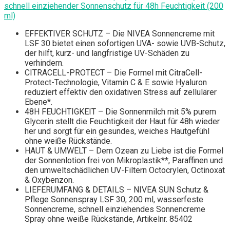
schnell einziehender Sonnenschutz für 48h Feuchtigkeit (200
ml)
EFFEKTIVER SCHUTZ – Die NIVEA Sonnencreme mit
LSF 30 bietet einen sofortigen UVA- sowie UVB-Schutz,
der hilft, kurz- und langfristige UV-Schäden zu
verhindern.
CITRACELL-PROTECT – Die Formel mit CitraCell-
Protect-Technologie, Vitamin C & E sowie Hyaluron
reduziert effektiv den oxidativen Stress auf zellulärer
Ebene*.
48H FEUCHTIGKEIT – Die Sonnenmilch mit 5% purem
Glycerin stellt die Feuchtigkeit der Haut für 48h wieder
her und sorgt für ein gesundes, weiches Hautgefühl
ohne weiße Rückstände.
HAUT & UMWELT – Dem Ozean zu Liebe ist die Formel
der Sonnenlotion frei von Mikroplastik**, Paraffinen und
den umweltschädlichen UV-Filtern Octocrylen, Octinoxat
& Oxybenzon.
LIEFERUMFANG & DETAILS – NIVEA SUN Schutz &
Pflege Sonnenspray LSF 30, 200 ml, wasserfeste
Sonnencreme, schnell einziehendes Sonnencreme
Spray ohne weiße Rückstände, Artikelnr. 85402