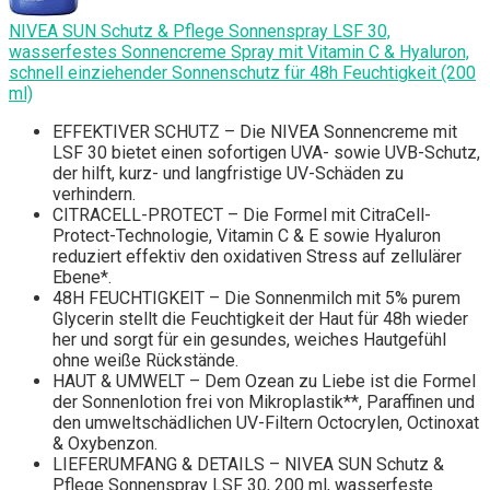
NIVEA SUN Schutz & Pflege Sonnenspray LSF 30,
wasserfestes Sonnencreme Spray mit Vitamin C & Hyaluron,
schnell einziehender Sonnenschutz für 48h Feuchtigkeit (200
ml)
EFFEKTIVER SCHUTZ – Die NIVEA Sonnencreme mit
LSF 30 bietet einen sofortigen UVA- sowie UVB-Schutz,
der hilft, kurz- und langfristige UV-Schäden zu
verhindern.
CITRACELL-PROTECT – Die Formel mit CitraCell-
Protect-Technologie, Vitamin C & E sowie Hyaluron
reduziert effektiv den oxidativen Stress auf zellulärer
Ebene*.
48H FEUCHTIGKEIT – Die Sonnenmilch mit 5% purem
Glycerin stellt die Feuchtigkeit der Haut für 48h wieder
her und sorgt für ein gesundes, weiches Hautgefühl
ohne weiße Rückstände.
HAUT & UMWELT – Dem Ozean zu Liebe ist die Formel
der Sonnenlotion frei von Mikroplastik**, Paraffinen und
den umweltschädlichen UV-Filtern Octocrylen, Octinoxat
& Oxybenzon.
LIEFERUMFANG & DETAILS – NIVEA SUN Schutz &
Pflege Sonnenspray LSF 30, 200 ml, wasserfeste