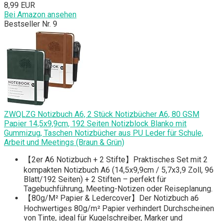
8,99 EUR
Bei Amazon ansehen
Bestseller Nr. 9
ZWQLZG Notizbuch A6, 2 Stück Notizbücher A6, 80 GSM
Papier 14,5x9,9cm, 192 Seiten Notizblock Blanko mit
Gummizug, Taschen Notizbücher aus PU Leder für Schule,
Arbeit und Meetings (Braun & Grün)
【2er A6 Notizbuch + 2 Stifte】Praktisches Set mit 2
kompakten Notizbuch A6 (14,5x9,9cm / 5,7x3,9 Zoll, 96
Blatt/192 Seiten) + 2 Stiften – perfekt für
Tagebuchführung, Meeting-Notizen oder Reiseplanung.
【80g/M² Papier & Ledercover】Der Notizbuch a6
Hochwertiges 80g/m² Papier verhindert Durchscheinen
von Tinte, ideal für Kugelschreiber, Marker und