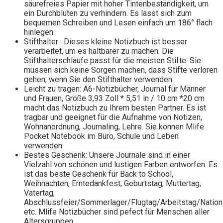
säurefreies Papier mit hoher Tintenbeständigkeit, um
ein Durchbluten zu verhindern. Es lässt sich zum
bequemen Schreiben und Lesen einfach um 186° flach
hinlegen.
Stifthalter : Dieses kleine Notizbuch ist besser
verarbeitet, um es haltbarer zu machen. Die
Stifthalterschlaufe passt für die meisten Stifte. Sie
müssen sich keine Sorgen machen, dass Stifte verloren
gehen, wenn Sie den Stifthalter verwenden.
Leicht zu tragen: A6-Notizbücher, Journal für Männer
und Frauen, Größe 3,93 Zoll * 5,51 in / 10 cm *20 cm
macht das Notizbuch zu Ihrem besten Partner. Es ist
tragbar und geeignet für die Aufnahme von Notizen,
Wohnanordnung, Journaling, Lehre. Sie können Mlife
Pocket Notebook im Büro, Schule und Leben
verwenden.
Bestes Geschenk: Unsere Journale sind in einer
Vielzahl von schönen und lustigen Farben entworfen. Es
ist das beste Geschenk für Back to School,
Weihnachten, Erntedankfest, Geburtstag, Muttertag,
Vatertag,
Abschlussfeier/Sommerlager/Flugtag/Arbeitstag/Nationa
etc. Mlife Notizbücher sind pefect für Menschen aller
Altersgruppen.