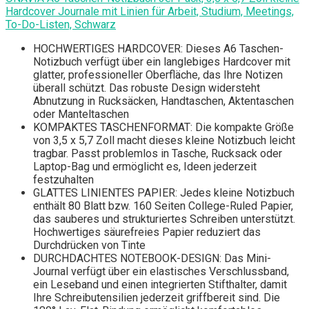
Hardcover Journale mit Linien für Arbeit, Studium, Meetings,
To-Do-Listen, Schwarz
HOCHWERTIGES HARDCOVER: Dieses A6 Taschen-
Notizbuch verfügt über ein langlebiges Hardcover mit
glatter, professioneller Oberfläche, das Ihre Notizen
überall schützt. Das robuste Design widersteht
Abnutzung in Rucksäcken, Handtaschen, Aktentaschen
oder Manteltaschen
KOMPAKTES TASCHENFORMAT: Die kompakte Größe
von 3,5 x 5,7 Zoll macht dieses kleine Notizbuch leicht
tragbar. Passt problemlos in Tasche, Rucksack oder
Laptop-Bag und ermöglicht es, Ideen jederzeit
festzuhalten
GLATTES LINIENTES PAPIER: Jedes kleine Notizbuch
enthält 80 Blatt bzw. 160 Seiten College-Ruled Papier,
das sauberes und strukturiertes Schreiben unterstützt.
Hochwertiges säurefreies Papier reduziert das
Durchdrücken von Tinte
DURCHDACHTES NOTEBOOK-DESIGN: Das Mini-
Journal verfügt über ein elastisches Verschlussband,
ein Leseband und einen integrierten Stifthalter, damit
Ihre Schreibutensilien jederzeit griffbereit sind. Die