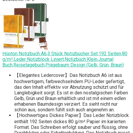
Hopton Notizbuch A6,3 Stück Notizbücher Set,192 Seiten,80
g/m²,Leder Notizblock Liniert,Notizbüch Klein,Journal
Buch,Reisetagebuch,Prägebaum Design (Gelb, Grün, Braun)
【Elegantes Ledercover】Das Notizbuch A6 ist aus
hochwertigem, farbwechselndem PU-Leder gefertigt,
das den Inhalt effektiv vor Abnutzung schützt und für
Langlebigkeit sorgt. Es ist in den nostalgischen Farben
Gelb, Grün und Braun erhältlich und ist mit einem edlen
erhabenen Baumdesign verziert. Es sieht nicht nur
schön aus, sondern fühlt sich auch angenehm an.
【Hochwertiges Dickes Papier】Das Leder Notizblock
enthält 192 Seiten dickes 80 g/m² Papier im karierten
Format. Das Schreiben erfolgt sauber und flüssig, ohne
Durchbluten oder Schattenbildung. Das Notizbuch misst