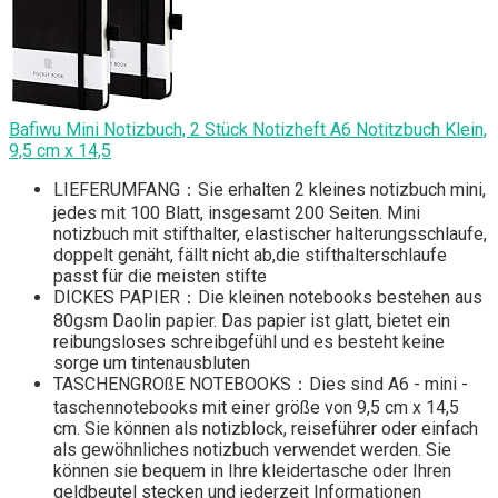
Bafiwu Mini Notizbuch, 2 Stück Notizheft A6 Notitzbuch Klein,
9,5 cm x 14,5
LIEFERUMFANG：Sie erhalten 2 kleines notizbuch mini,
jedes mit 100 Blatt, insgesamt 200 Seiten. Mini
notizbuch mit stifthalter, elastischer halterungsschlaufe,
doppelt genäht, fällt nicht ab,die stifthalterschlaufe
passt für die meisten stifte
DICKES PAPIER：Die kleinen notebooks bestehen aus
80gsm Daolin papier. Das papier ist glatt, bietet ein
reibungsloses schreibgefühl und es besteht keine
sorge um tintenausbluten
TASCHENGROßE NOTEBOOKS：Dies sind A6 - mini -
taschennotebooks mit einer größe von 9,5 cm x 14,5
cm. Sie können als notizblock, reiseführer oder einfach
als gewöhnliches notizbuch verwendet werden. Sie
können sie bequem in Ihre kleidertasche oder Ihren
geldbeutel stecken und jederzeit Informationen