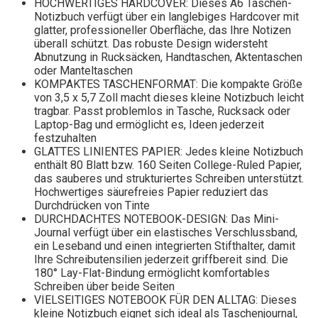
HOCHWERTIGES HARDCOVER: Dieses A6 Taschen-
Notizbuch verfügt über ein langlebiges Hardcover mit
glatter, professioneller Oberfläche, das Ihre Notizen
überall schützt. Das robuste Design widersteht
Abnutzung in Rucksäcken, Handtaschen, Aktentaschen
oder Manteltaschen
KOMPAKTES TASCHENFORMAT: Die kompakte Größe
von 3,5 x 5,7 Zoll macht dieses kleine Notizbuch leicht
tragbar. Passt problemlos in Tasche, Rucksack oder
Laptop-Bag und ermöglicht es, Ideen jederzeit
festzuhalten
GLATTES LINIENTES PAPIER: Jedes kleine Notizbuch
enthält 80 Blatt bzw. 160 Seiten College-Ruled Papier,
das sauberes und strukturiertes Schreiben unterstützt.
Hochwertiges säurefreies Papier reduziert das
Durchdrücken von Tinte
DURCHDACHTES NOTEBOOK-DESIGN: Das Mini-
Journal verfügt über ein elastisches Verschlussband,
ein Leseband und einen integrierten Stifthalter, damit
Ihre Schreibutensilien jederzeit griffbereit sind. Die
180° Lay-Flat-Bindung ermöglicht komfortables
Schreiben über beide Seiten
VIELSEITIGES NOTEBOOK FÜR DEN ALLTAG: Dieses
kleine Notizbuch eignet sich ideal als Taschenjournal,