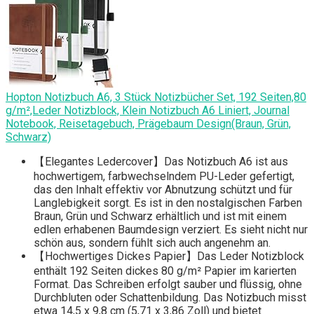
Hopton Notizbuch A6, 3 Stück Notizbücher Set, 192 Seiten,80
g/m²,Leder Notizblock, Klein Notizbuch A6 Liniert, Journal
Notebook, Reisetagebuch, Prägebaum Design(Braun, Grün,
Schwarz)
【Elegantes Ledercover】Das Notizbuch A6 ist aus
hochwertigem, farbwechselndem PU-Leder gefertigt,
das den Inhalt effektiv vor Abnutzung schützt und für
Langlebigkeit sorgt. Es ist in den nostalgischen Farben
Braun, Grün und Schwarz erhältlich und ist mit einem
edlen erhabenen Baumdesign verziert. Es sieht nicht nur
schön aus, sondern fühlt sich auch angenehm an.
【Hochwertiges Dickes Papier】Das Leder Notizblock
enthält 192 Seiten dickes 80 g/m² Papier im karierten
Format. Das Schreiben erfolgt sauber und flüssig, ohne
Durchbluten oder Schattenbildung. Das Notizbuch misst
etwa 14,5 x 9,8 cm (5,71 x 3,86 Zoll) und bietet