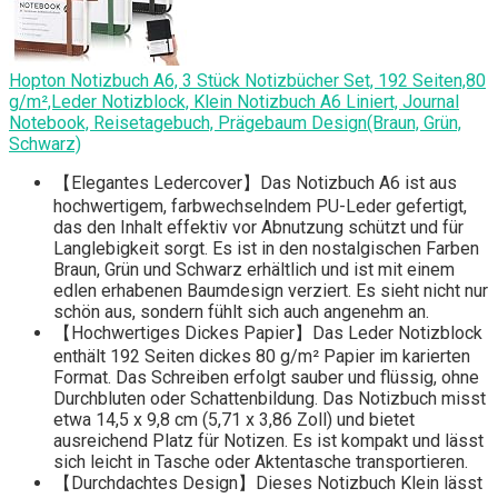
Hopton Notizbuch A6, 3 Stück Notizbücher Set, 192 Seiten,80
g/m²,Leder Notizblock, Klein Notizbuch A6 Liniert, Journal
Notebook, Reisetagebuch, Prägebaum Design(Braun, Grün,
Schwarz)
【Elegantes Ledercover】Das Notizbuch A6 ist aus
hochwertigem, farbwechselndem PU-Leder gefertigt,
das den Inhalt effektiv vor Abnutzung schützt und für
Langlebigkeit sorgt. Es ist in den nostalgischen Farben
Braun, Grün und Schwarz erhältlich und ist mit einem
edlen erhabenen Baumdesign verziert. Es sieht nicht nur
schön aus, sondern fühlt sich auch angenehm an.
【Hochwertiges Dickes Papier】Das Leder Notizblock
enthält 192 Seiten dickes 80 g/m² Papier im karierten
Format. Das Schreiben erfolgt sauber und flüssig, ohne
Durchbluten oder Schattenbildung. Das Notizbuch misst
etwa 14,5 x 9,8 cm (5,71 x 3,86 Zoll) und bietet
ausreichend Platz für Notizen. Es ist kompakt und lässt
sich leicht in Tasche oder Aktentasche transportieren.
【Durchdachtes Design】Dieses Notizbuch Klein lässt