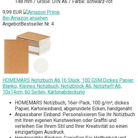
148 mm / Größe: DIN A6 / Farbe: schwarz-rot
9,99 EUR
Bei Amazon ansehen
Angebot
Bestseller Nr. 4
HOMEMARS Notizbuch A6,16 Stück, 100 GSM,Dickes Papier,
Blanko, Kleines Notizbuch, Notizblock A6, Notizheft A6,
10x14cm, 60 Seiten, Kartonabdeckung
HOMEMARS Notizbuch, 16er-Pack, 100 g/m², dickes
Papier, Kartoneinband, abgerundete Ecken, handgenäht
Anpassbarer Einband: Personalisieren Sie Ihr Notizbuch
mit Ihren eigenen Kunstwerken oder Graffiti und
verleihen Sie Ihrem Stil und Ihrer Kreativität so einen
einzigartigen Ausdruck.
Handgenähte Bindung: Genießen Sie Haltbarkeit und