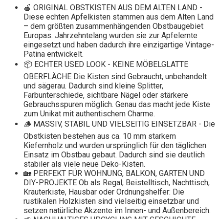
🍎 ORIGINAL OBSTKISTEN AUS DEM ALTEN LAND -
Diese echten Apfelkisten stammen aus dem Alten Land
– dem größten zusammenhängenden Obstbaugebiet
Europas. Jahrzehntelang wurden sie zur Apfelernte
eingesetzt und haben dadurch ihre einzigartige Vintage-
Patina entwickelt.
📦 ECHTER USED LOOK - KEINE MÖBELGLATTE
OBERFLÄCHE Die Kisten sind Gebraucht, unbehandelt
und sägerau. Dadurch sind kleine Splitter,
Farbunterschiede, sichtbare Nägel oder stärkere
Gebrauchsspuren möglich. Genau das macht jede Kiste
zum Unikat mit authentischem Charme.
🪵 MASSIV, STABIL UND VIELSEITIG EINSETZBAR - Die
Obstkisten bestehen aus ca. 10 mm starkem
Kiefernholz und wurden ursprünglich für den täglichen
Einsatz im Obstbau gebaut. Dadurch sind sie deutlich
stabiler als viele neue Deko-Kisten.
🏡 PERFEKT FÜR WOHNUNG, BALKON, GARTEN UND
DIY-PROJEKTE Ob als Regal, Beistelltisch, Nachttisch,
Kräuterkiste, Hausbar oder Ordnungshelfer: Die
rustikalen Holzkisten sind vielseitig einsetzbar und
setzen natürliche Akzente im Innen- und Außenbereich.