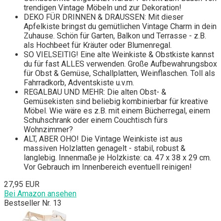
trendigen Vintage Möbeln und zur Dekoration!
DEKO FÜR DRINNEN & DRAUSSEN: Mit dieser
Apfelkiste bringst du gemütlichen Vintage Charm in dein
Zuhause. Schön für Garten, Balkon und Terrasse - z.B.
als Hochbeet für Kräuter oder Blumenregal.
SO VIELSEITIG! Eine alte Weinkiste & Obstkiste kannst
du für fast ALLES verwenden. Große Aufbewahrungsbox
für Obst & Gemüse, Schallplatten, Weinflaschen. Toll als
Fahrradkorb, Adventskiste u.v.m.
REGALBAU UND MEHR: Die alten Obst- &
Gemüsekisten sind beliebig kombinierbar für kreative
Möbel. Wie wäre es z.B. mit einem Bücherregal, einem
Schuhschrank oder einem Couchtisch fürs
Wohnzimmer?
ALT, ABER OHO! Die Vintage Weinkiste ist aus
massiven Holzlatten genagelt - stabil, robust &
langlebig. Innenmaße je Holzkiste: ca. 47 x 38 x 29 cm.
Vor Gebrauch im Innenbereich eventuell reinigen!
27,95 EUR
Bei Amazon ansehen
Bestseller Nr. 13