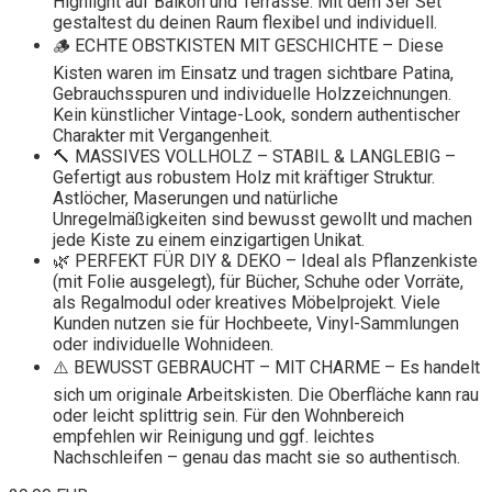
Highlight auf Balkon und Terrasse: Mit dem 3er Set
gestaltest du deinen Raum flexibel und individuell.
🪵 ECHTE OBSTKISTEN MIT GESCHICHTE – Diese
Kisten waren im Einsatz und tragen sichtbare Patina,
Gebrauchsspuren und individuelle Holzzeichnungen.
Kein künstlicher Vintage-Look, sondern authentischer
Charakter mit Vergangenheit.
🔨 MASSIVES VOLLHOLZ – STABIL & LANGLEBIG –
Gefertigt aus robustem Holz mit kräftiger Struktur.
Astlöcher, Maserungen und natürliche
Unregelmäßigkeiten sind bewusst gewollt und machen
jede Kiste zu einem einzigartigen Unikat.
🌿 PERFEKT FÜR DIY & DEKO – Ideal als Pflanzenkiste
(mit Folie ausgelegt), für Bücher, Schuhe oder Vorräte,
als Regalmodul oder kreatives Möbelprojekt. Viele
Kunden nutzen sie für Hochbeete, Vinyl-Sammlungen
oder individuelle Wohnideen.
⚠️ BEWUSST GEBRAUCHT – MIT CHARME – Es handelt
sich um originale Arbeitskisten. Die Oberfläche kann rau
oder leicht splittrig sein. Für den Wohnbereich
empfehlen wir Reinigung und ggf. leichtes
Nachschleifen – genau das macht sie so authentisch.