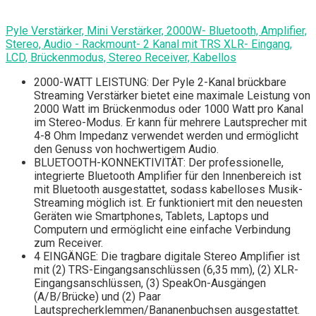
Pyle Verstärker, Mini Verstärker, 2000W- Bluetooth, Amplifier,
Stereo, Audio - Rackmount- 2 Kanal mit TRS XLR- Eingang,
LCD, Brückenmodus, Stereo Receiver, Kabellos
2000-WATT LEISTUNG: Der Pyle 2-Kanal brückbare
Streaming Verstärker bietet eine maximale Leistung von
2000 Watt im Brückenmodus oder 1000 Watt pro Kanal
im Stereo-Modus. Er kann für mehrere Lautsprecher mit
4-8 Ohm Impedanz verwendet werden und ermöglicht
den Genuss von hochwertigem Audio.
BLUETOOTH-KONNEKTIVITÄT: Der professionelle,
integrierte Bluetooth Amplifier für den Innenbereich ist
mit Bluetooth ausgestattet, sodass kabelloses Musik-
Streaming möglich ist. Er funktioniert mit den neuesten
Geräten wie Smartphones, Tablets, Laptops und
Computern und ermöglicht eine einfache Verbindung
zum Receiver.
4 EINGÄNGE: Die tragbare digitale Stereo Amplifier ist
mit (2) TRS-Eingangsanschlüssen (6,35 mm), (2) XLR-
Eingangsanschlüssen, (3) SpeakOn-Ausgängen
(A/B/Brücke) und (2) Paar
Lautsprecherklemmen/Bananenbuchsen ausgestattet.