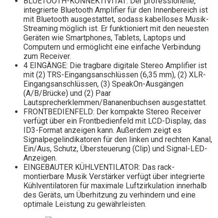
BLUETOOTH-KONNEKTIVITÄT: Der professionelle,
integrierte Bluetooth Amplifier für den Innenbereich ist
mit Bluetooth ausgestattet, sodass kabelloses Musik-
Streaming möglich ist. Er funktioniert mit den neuesten
Geräten wie Smartphones, Tablets, Laptops und
Computern und ermöglicht eine einfache Verbindung
zum Receiver.
4 EINGÄNGE: Die tragbare digitale Stereo Amplifier ist
mit (2) TRS-Eingangsanschlüssen (6,35 mm), (2) XLR-
Eingangsanschlüssen, (3) SpeakOn-Ausgängen
(A/B/Brücke) und (2) Paar
Lautsprecherklemmen/Bananenbuchsen ausgestattet.
FRONTBEDIENFELD: Der kompakte Stereo Receiver
verfügt über ein Frontbedienfeld mit LCD-Display, das
ID3-Format anzeigen kann. Außerdem zeigt es
Signalpegelindikatoren für den linken und rechten Kanal,
Ein/Aus, Schutz, Übersteuerung (Clip) und Signal-LED-
Anzeigen.
EINGEBAUTER KÜHLVENTILATOR: Das rack-
montierbare Musik Verstärker verfügt über integrierte
Kühlventilatoren für maximale Luftzirkulation innerhalb
des Geräts, um Überhitzung zu verhindern und eine
optimale Leistung zu gewährleisten.