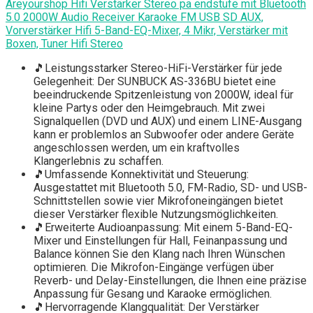
Areyourshop Hifi Verstärker Stereo pa endstufe mit Bluetooth
5.0 2000W Audio Receiver Karaoke FM USB SD AUX,
Vorverstärker Hifi 5-Band-EQ-Mixer, 4 Mikr, Verstärker mit
Boxen, Tuner Hifi Stereo
🎵Leistungsstarker Stereo-HiFi-Verstärker für jede
Gelegenheit: Der SUNBUCK AS-336BU bietet eine
beeindruckende Spitzenleistung von 2000W, ideal für
kleine Partys oder den Heimgebrauch. Mit zwei
Signalquellen (DVD und AUX) und einem LINE-Ausgang
kann er problemlos an Subwoofer oder andere Geräte
angeschlossen werden, um ein kraftvolles
Klangerlebnis zu schaffen.
🎵Umfassende Konnektivität und Steuerung:
Ausgestattet mit Bluetooth 5.0, FM-Radio, SD- und USB-
Schnittstellen sowie vier Mikrofoneingängen bietet
dieser Verstärker flexible Nutzungsmöglichkeiten.
🎵Erweiterte Audioanpassung: Mit einem 5-Band-EQ-
Mixer und Einstellungen für Hall, Feinanpassung und
Balance können Sie den Klang nach Ihren Wünschen
optimieren. Die Mikrofon-Eingänge verfügen über
Reverb- und Delay-Einstellungen, die Ihnen eine präzise
Anpassung für Gesang und Karaoke ermöglichen.
🎵Hervorragende Klangqualität: Der Verstärker