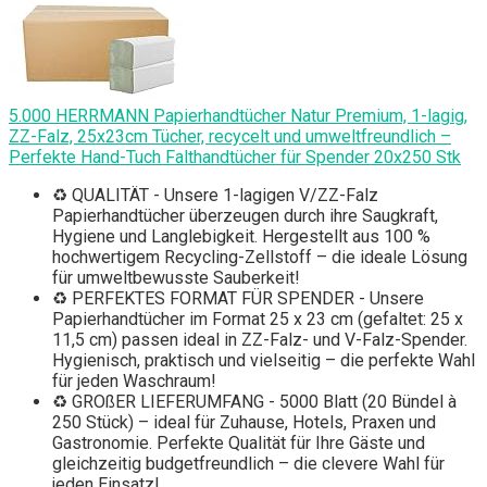
5.000 HERRMANN Papierhandtücher Natur Premium, 1-lagig,
ZZ-Falz, 25x23cm Tücher, recycelt und umweltfreundlich –
Perfekte Hand-Tuch Falthandtücher für Spender 20x250 Stk
♻ QUALITÄT - Unsere 1-lagigen V/ZZ-Falz
Papierhandtücher überzeugen durch ihre Saugkraft,
Hygiene und Langlebigkeit. Hergestellt aus 100 %
hochwertigem Recycling-Zellstoff – die ideale Lösung
für umweltbewusste Sauberkeit!
♻ PERFEKTES FORMAT FÜR SPENDER - Unsere
Papierhandtücher im Format 25 x 23 cm (gefaltet: 25 x
11,5 cm) passen ideal in ZZ-Falz- und V-Falz-Spender.
Hygienisch, praktisch und vielseitig – die perfekte Wahl
für jeden Waschraum!
♻ GROßER LIEFERUMFANG - 5000 Blatt (20 Bündel à
250 Stück) – ideal für Zuhause, Hotels, Praxen und
Gastronomie. Perfekte Qualität für Ihre Gäste und
gleichzeitig budgetfreundlich – die clevere Wahl für
jeden Einsatz!