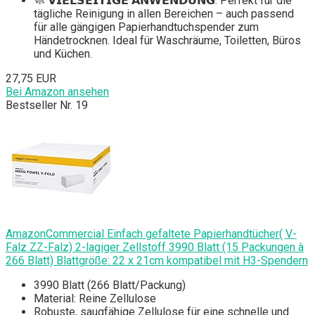
🧼 𝗩𝗜𝗘𝗟𝗦𝗘𝗜𝗧𝗜𝗚𝗘 𝗔𝗡𝗪𝗘𝗡𝗗𝗨𝗡𝗚: Perfekt für die
tägliche Reinigung in allen Bereichen – auch passend
für alle gängigen Papierhandtuchspender zum
Händetrocknen. Ideal für Waschräume, Toiletten, Büros
und Küchen.
27,75 EUR
Bei Amazon ansehen
Bestseller Nr. 19
AmazonCommercial Einfach gefaltete Papierhandtücher( V-
Falz ZZ-Falz) 2-lagiger Zellstoff 3990 Blatt (15 Packungen à
266 Blatt) Blattgröße: 22 x 21cm kompatibel mit H3-Spendern
3990 Blatt (266 Blatt/Packung)
Material: Reine Zellulose
Robuste, saugfähige Zellulose für eine schnelle und