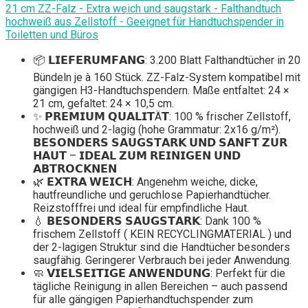
21 cm ZZ-Falz - Extra weich und saugstark - Falthandtuch
hochweiß aus Zellstoff - Geeignet für Handtuchspender in
Toiletten und Büros
📦 𝗟𝗜𝗘𝗙𝗘𝗥𝗨𝗠𝗙𝗔𝗡𝗚: 3.200 Blatt Falthandtücher in 20
Bündeln je à 160 Stück. ZZ-Falz-System kompatibel mit
gängigen H3-Handtuchspendern. Maße entfaltet: 24 ×
21 cm, gefaltet: 24 × 10,5 cm.
✨ 𝗣𝗥𝗘𝗠𝗜𝗨𝗠 𝗤𝗨𝗔𝗟𝗜𝗧Ä𝗧: 100 % frischer Zellstoff,
hochweiß und 2-lagig (hohe Grammatur: 2x16 g/m²).
𝗕𝗘𝗦𝗢𝗡𝗗𝗘𝗥𝗦 𝗦𝗔𝗨𝗚𝗦𝗧𝗔𝗥𝗞 𝗨𝗡𝗗 𝗦𝗔𝗡𝗙𝗧 𝗭𝗨𝗥
𝗛𝗔𝗨𝗧 – 𝗜𝗗𝗘𝗔𝗟 𝗭𝗨𝗠 𝗥𝗘𝗜𝗡𝗜𝗚𝗘𝗡 𝗨𝗡𝗗
𝗔𝗕𝗧𝗥𝗢𝗖𝗞𝗡𝗘𝗡
🌿 𝗘𝗫𝗧𝗥𝗔 𝗪𝗘𝗜𝗖𝗛: Angenehm weiche, dicke,
hautfreundliche und geruchlose Papierhandtücher.
Reizstofffrei und ideal für empfindliche Haut.
💧 𝗕𝗘𝗦𝗢𝗡𝗗𝗘𝗥𝗦 𝗦𝗔𝗨𝗚𝗦𝗧𝗔𝗥𝗞: Dank 100 %
frischem Zellstoff ( KEIN RECYCLINGMATERIAL ) und
der 2-lagigen Struktur sind die Handtücher besonders
saugfähig. Geringerer Verbrauch bei jeder Anwendung.
🧼 𝗩𝗜𝗘𝗟𝗦𝗘𝗜𝗧𝗜𝗚𝗘 𝗔𝗡𝗪𝗘𝗡𝗗𝗨𝗡𝗚: Perfekt für die
tägliche Reinigung in allen Bereichen – auch passend
für alle gängigen Papierhandtuchspender zum