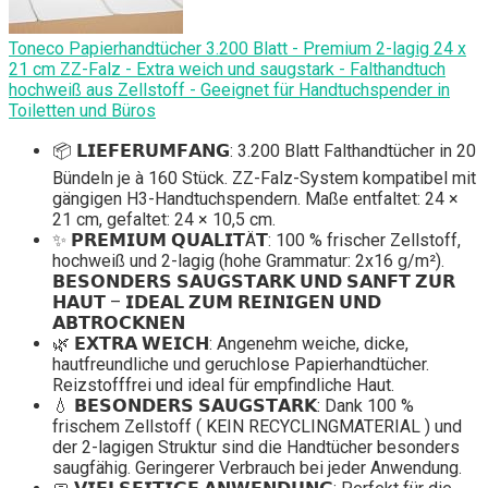
Toneco Papierhandtücher 3.200 Blatt - Premium 2-lagig 24 x
21 cm ZZ-Falz - Extra weich und saugstark - Falthandtuch
hochweiß aus Zellstoff - Geeignet für Handtuchspender in
Toiletten und Büros
📦 𝗟𝗜𝗘𝗙𝗘𝗥𝗨𝗠𝗙𝗔𝗡𝗚: 3.200 Blatt Falthandtücher in 20
Bündeln je à 160 Stück. ZZ-Falz-System kompatibel mit
gängigen H3-Handtuchspendern. Maße entfaltet: 24 ×
21 cm, gefaltet: 24 × 10,5 cm.
✨ 𝗣𝗥𝗘𝗠𝗜𝗨𝗠 𝗤𝗨𝗔𝗟𝗜𝗧Ä𝗧: 100 % frischer Zellstoff,
hochweiß und 2-lagig (hohe Grammatur: 2x16 g/m²).
𝗕𝗘𝗦𝗢𝗡𝗗𝗘𝗥𝗦 𝗦𝗔𝗨𝗚𝗦𝗧𝗔𝗥𝗞 𝗨𝗡𝗗 𝗦𝗔𝗡𝗙𝗧 𝗭𝗨𝗥
𝗛𝗔𝗨𝗧 – 𝗜𝗗𝗘𝗔𝗟 𝗭𝗨𝗠 𝗥𝗘𝗜𝗡𝗜𝗚𝗘𝗡 𝗨𝗡𝗗
𝗔𝗕𝗧𝗥𝗢𝗖𝗞𝗡𝗘𝗡
🌿 𝗘𝗫𝗧𝗥𝗔 𝗪𝗘𝗜𝗖𝗛: Angenehm weiche, dicke,
hautfreundliche und geruchlose Papierhandtücher.
Reizstofffrei und ideal für empfindliche Haut.
💧 𝗕𝗘𝗦𝗢𝗡𝗗𝗘𝗥𝗦 𝗦𝗔𝗨𝗚𝗦𝗧𝗔𝗥𝗞: Dank 100 %
frischem Zellstoff ( KEIN RECYCLINGMATERIAL ) und
der 2-lagigen Struktur sind die Handtücher besonders
saugfähig. Geringerer Verbrauch bei jeder Anwendung.