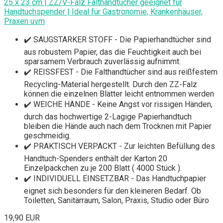
25 x 23 cm | ZZ/V-Falz Falthandtücher geeignet für
Handtuchspender | Ideal für Gastronomie, Krankenhäuser,
Praxen uvm
✔️ SAUGSTARKER STOFF - Die Papierhandtücher sind
aus robustem Papier, das die Feuchtigkeit auch bei
sparsamem Verbrauch zuverlässig aufnimmt.
✔️ REISSFEST - Die Falthandtücher sind aus reißfestem
Recycling-Material hergestellt. Durch den ZZ-Falz
können die einzelnen Blätter leicht entnommen werden
✔️ WEICHE HÄNDE - Keine Angst vor rissigen Händen,
durch das hochwertige 2-Lagige Papierhandtuch
bleiben die Hände auch nach dem Trocknen mit Papier
geschmeidig.
✔️ PRAKTISCH VERPACKT - Zur leichten Befüllung des
Handtuch-Spenders enthält der Karton 20
Einzelpäckchen zu je 200 Blatt ( 4000 Stück ).
✔️ INDIVIDUELL EINSETZBAR - Das Handtuchpapier
eignet sich besonders für den kleineren Bedarf. Ob
Toiletten, Sanitärraum, Salon, Praxis, Studio oder Büro
19,90 EUR