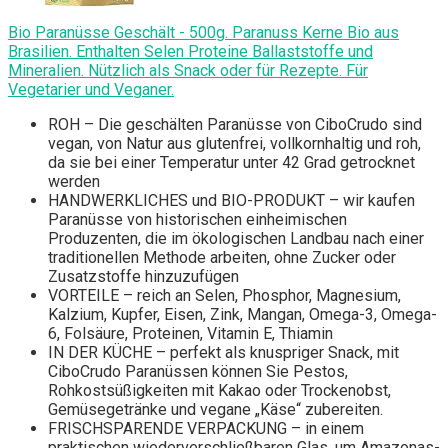
Bio Paranüsse Geschält - 500g. Paranuss Kerne Bio aus
Brasilien. Enthalten Selen Proteine Ballaststoffe und
Mineralien. Nützlich als Snack oder für Rezepte. Für
Vegetarier und Veganer.
ROH – Die geschälten Paranüsse von CiboCrudo sind
vegan, von Natur aus glutenfrei, vollkornhaltig und roh,
da sie bei einer Temperatur unter 42 Grad getrocknet
werden
HANDWERKLICHES und BIO-PRODUKT – wir kaufen
Paranüsse von historischen einheimischen
Produzenten, die im ökologischen Landbau nach einer
traditionellen Methode arbeiten, ohne Zucker oder
Zusatzstoffe hinzuzufügen
VORTEILE – reich an Selen, Phosphor, Magnesium,
Kalzium, Kupfer, Eisen, Zink, Mangan, Omega-3, Omega-
6, Folsäure, Proteinen, Vitamin E, Thiamin
IN DER KÜCHE – perfekt als knuspriger Snack, mit
CiboCrudo Paranüssen können Sie Pestos,
Rohkostsüßigkeiten mit Kakao oder Trockenobst,
Gemüsegetränke und vegane „Käse“ zubereiten.
FRISCHSPARENDE VERPACKUNG – in einem
praktischen wiederverschließbaren Glas, um Amazonas-