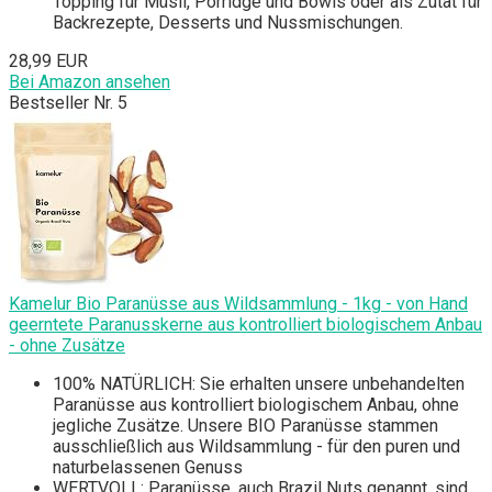
Topping für Müsli, Porridge und Bowls oder als Zutat für
Backrezepte, Desserts und Nussmischungen.
28,99 EUR
Bei Amazon ansehen
Bestseller Nr. 5
Kamelur Bio Paranüsse aus Wildsammlung - 1kg - von Hand
geerntete Paranusskerne aus kontrolliert biologischem Anbau
- ohne Zusätze
100% NATÜRLICH: Sie erhalten unsere unbehandelten
Paranüsse aus kontrolliert biologischem Anbau, ohne
jegliche Zusätze. Unsere BIO Paranüsse stammen
ausschließlich aus Wildsammlung - für den puren und
naturbelassenen Genuss
WERTVOLL: Paranüsse, auch Brazil Nuts genannt, sind