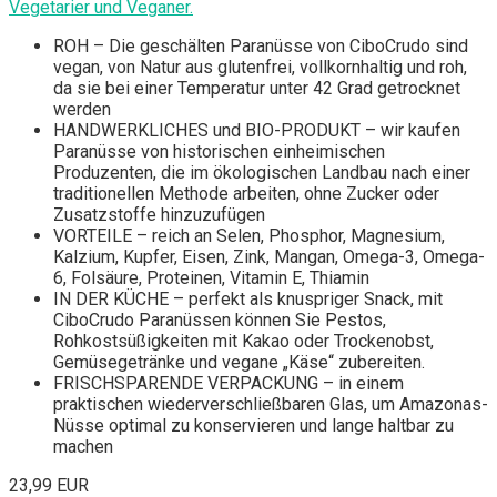
Vegetarier und Veganer.
ROH – Die geschälten Paranüsse von CiboCrudo sind
vegan, von Natur aus glutenfrei, vollkornhaltig und roh,
da sie bei einer Temperatur unter 42 Grad getrocknet
werden
HANDWERKLICHES und BIO-PRODUKT – wir kaufen
Paranüsse von historischen einheimischen
Produzenten, die im ökologischen Landbau nach einer
traditionellen Methode arbeiten, ohne Zucker oder
Zusatzstoffe hinzuzufügen
VORTEILE – reich an Selen, Phosphor, Magnesium,
Kalzium, Kupfer, Eisen, Zink, Mangan, Omega-3, Omega-
6, Folsäure, Proteinen, Vitamin E, Thiamin
IN DER KÜCHE – perfekt als knuspriger Snack, mit
CiboCrudo Paranüssen können Sie Pestos,
Rohkostsüßigkeiten mit Kakao oder Trockenobst,
Gemüsegetränke und vegane „Käse“ zubereiten.
FRISCHSPARENDE VERPACKUNG – in einem
praktischen wiederverschließbaren Glas, um Amazonas-
Nüsse optimal zu konservieren und lange haltbar zu
machen
23,99 EUR