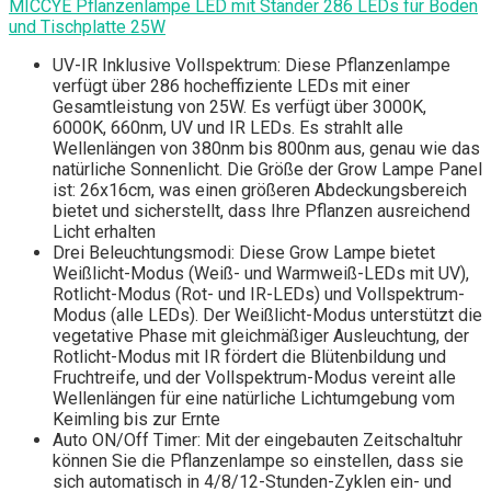
MICCYE Pflanzenlampe LED mit Ständer 286 LEDs für Boden
und Tischplatte 25W
UV-IR Inklusive Vollspektrum: Diese Pflanzenlampe
verfügt über 286 hocheffiziente LEDs mit einer
Gesamtleistung von 25W. Es verfügt über 3000K,
6000K, 660nm, UV und IR LEDs. Es strahlt alle
Wellenlängen von 380nm bis 800nm aus, genau wie das
natürliche Sonnenlicht. Die Größe der Grow Lampe Panel
ist: 26x16cm, was einen größeren Abdeckungsbereich
bietet und sicherstellt, dass Ihre Pflanzen ausreichend
Licht erhalten
Drei Beleuchtungsmodi: Diese Grow Lampe bietet
Weißlicht-Modus (Weiß- und Warmweiß-LEDs mit UV),
Rotlicht-Modus (Rot- und IR-LEDs) und Vollspektrum-
Modus (alle LEDs). Der Weißlicht-Modus unterstützt die
vegetative Phase mit gleichmäßiger Ausleuchtung, der
Rotlicht-Modus mit IR fördert die Blütenbildung und
Fruchtreife, und der Vollspektrum-Modus vereint alle
Wellenlängen für eine natürliche Lichtumgebung vom
Keimling bis zur Ernte
Auto ON/Off Timer: Mit der eingebauten Zeitschaltuhr
können Sie die Pflanzenlampe so einstellen, dass sie
sich automatisch in 4/8/12-Stunden-Zyklen ein- und