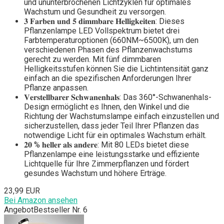
und ununterbrochenen Lichtzyklen für optimales
Wachstum und Gesundheit zu versorgen.
𝟑 𝐅𝐚𝐫𝐛𝐞𝐧 𝐮𝐧𝐝 𝟓 𝐝𝐢𝐦𝐦𝐛𝐚𝐫𝐞 𝐇𝐞𝐥𝐥𝐢𝐠𝐤𝐞𝐢𝐭𝐞𝐧: Dieses
Pflanzenlampe LED Vollspektrum bietet drei
Farbtemperaturoptionen (660NM~6500K), um den
verschiedenen Phasen des Pflanzenwachstums
gerecht zu werden. Mit fünf dimmbaren
Helligkeitsstufen können Sie die Lichtintensität ganz
einfach an die spezifischen Anforderungen Ihrer
Pflanze anpassen.
𝐕𝐞𝐫𝐬𝐭𝐞𝐥𝐥𝐛𝐚𝐫𝐞𝐫 𝐒𝐜𝐡𝐰𝐚𝐧𝐞𝐧𝐡𝐚𝐥𝐬: Das 360°-Schwanenhals-
Design ermöglicht es Ihnen, den Winkel und die
Richtung der Wachstumslampe einfach einzustellen und
sicherzustellen, dass jeder Teil Ihrer Pflanzen das
notwendige Licht für ein optimales Wachstum erhält.
𝟐𝟎 % 𝐡𝐞𝐥𝐥𝐞𝐫 𝐚𝐥𝐬 𝐚𝐧𝐝𝐞𝐫𝐞: Mit 80 LEDs bietet diese
Pflanzenlampe eine leistungsstarke und effiziente
Lichtquelle für Ihre Zimmerpflanzen und fördert
gesundes Wachstum und höhere Erträge.
23,99 EUR
Bei Amazon ansehen
Angebot
Bestseller Nr. 6