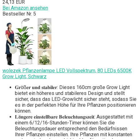
24,13 EUR
Bei Amazon ansehen
Bestseller Nr. 5
wolezek Pflanzenlampe LED Vollspektrum, 80 LEDs 6500K
Grow Light, Schwarz
𝐆𝐫öß𝐞𝐫 𝐮𝐧𝐝 𝐬𝐭𝐚𝐛𝐢𝐥𝐞𝐫: Dieses 160cm große Grow Light
bietet ein höheres und stabileres Design und stellt
sicher, dass das LED-Growlicht sicher steht, sodass Sie
es in der perfekten Höhe für Ihre Pflanzen positionieren
können.
𝐋ä𝐧𝐠𝐞𝐫𝐞 𝐞𝐢𝐧𝐬𝐭𝐞𝐥𝐥𝐛𝐚𝐫𝐞 𝐁𝐞𝐥𝐞𝐮𝐜𝐡𝐭𝐮𝐧𝐠𝐬𝐳𝐞𝐢𝐭: Ausgestattet mit
einem 6/12/16-Stunden-Timer können Sie die
Beleuchtungsdauer entsprechend den Bedürfnissen
Ihrer Pflanzen einstellen. Ihre Pflanzen mit konstanten