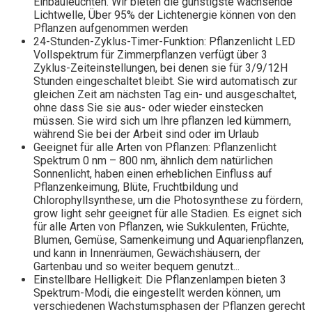
Einbauleuchten. Wir bieten die günstigste wachsende
Lichtwelle, Über 95% der Lichtenergie können von den
Pflanzen aufgenommen werden
24-Stunden-Zyklus-Timer-Funktion: Pflanzenlicht LED
Vollspektrum für Zimmerpflanzen verfügt über 3
Zyklus-Zeiteinstellungen, bei denen sie für 3/9/12H
Stunden eingeschaltet bleibt. Sie wird automatisch zur
gleichen Zeit am nächsten Tag ein- und ausgeschaltet,
ohne dass Sie sie aus- oder wieder einstecken
müssen. Sie wird sich um Ihre pflanzen led kümmern,
während Sie bei der Arbeit sind oder im Urlaub
Geeignet für alle Arten von Pflanzen: Pflanzenlicht
Spektrum 0 nm – 800 nm, ähnlich dem natürlichen
Sonnenlicht, haben einen erheblichen Einfluss auf
Pflanzenkeimung, Blüte, Fruchtbildung und
Chlorophyllsynthese, um die Photosynthese zu fördern,
grow light sehr geeignet für alle Stadien. Es eignet sich
für alle Arten von Pflanzen, wie Sukkulenten, Früchte,
Blumen, Gemüse, Samenkeimung und Aquarienpflanzen,
und kann in Innenräumen, Gewächshäusern, der
Gartenbau und so weiter bequem genutzt...
Einstellbare Helligkeit: Die Pflanzenlampen bieten 3
Spektrum-Modi, die eingestellt werden können, um
verschiedenen Wachstumsphasen der Pflanzen gerecht