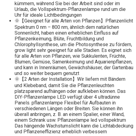
kümmern, während Sie bei der Arbeit sind oder im
Urlaub, die Vollspektrum-Pflanzenlampe rund um die
Uhr für ideale Lichtbedingungen
🌞【Geeignet für alle Arten von Pflanzen】Pflanzenlicht
Spektrum 0 nm – 800 nm, ähnlich dem natürlichen
Sonnenlicht, haben einen erheblichen Einfluss auf
Pflanzenkeimung, Blüte, Fruchtbildung und
Chlorophyllsynthese, um die Photosynthese zu fördern,
grow light sehr geeignet für alle Stadien. Es eignet sich
für alle Arten von Pflanzen, wie Sukkulenten, Früchte,
Blumen, Gemüse, Samenkeimung und Aquarienpflanzen,
und kann in Innenräumen, Gewächshäuser, der Gartenbau
und so weiter bequem genutzt
🌞【2 Arten der Installation】Wir liefern mit Bändern
und Klebeband, damit Sie die Pflanzenleuchten
platzsparend aufhängen oder aufkleben können. Das
DIY-Pflanzenlampe LED verfügt über 4 ultradünne
Panels. pflanzenlampe Flexibel für Aufbauten in
verschiedenen Längen oder Breiten. Sie können ihn
überall anbringen, z. B. an einem Spalier, einer Wand,
einem Schrank usw. Pflanzenlampe led vollspektrum
Das hängende Wachstumslicht kann die Lichtabdeckung
und Pflanzeneffizienz erheblich verbessern