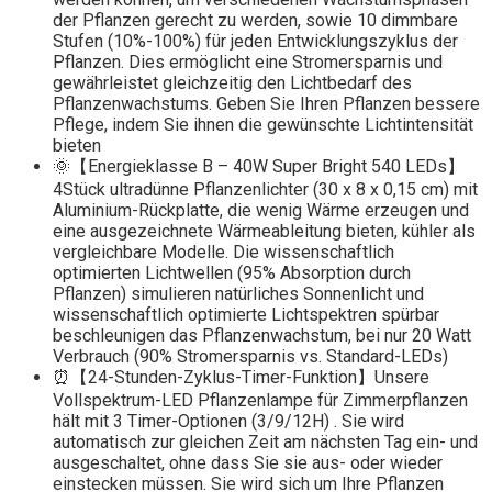
der Pflanzen gerecht zu werden, sowie 10 dimmbare
Stufen (10%-100%) für jeden Entwicklungszyklus der
Pflanzen. Dies ermöglicht eine Stromersparnis und
gewährleistet gleichzeitig den Lichtbedarf des
Pflanzenwachstums. Geben Sie Ihren Pflanzen bessere
Pflege, indem Sie ihnen die gewünschte Lichtintensität
bieten
🌞【Energieklasse B – 40W Super Bright 540 LEDs】
4Stück ultradünne Pflanzenlichter (30 x 8 x 0,15 cm) mit
Aluminium-Rückplatte, die wenig Wärme erzeugen und
eine ausgezeichnete Wärmeableitung bieten, kühler als
vergleichbare Modelle. Die ​wissenschaftlich
optimierten Lichtwellen (95% Absorption durch
Pflanzen) simulieren natürliches Sonnenlicht und
wissenschaftlich optimierte Lichtspektren spürbar
beschleunigen das Pflanzenwachstum, bei nur ​20 Watt
Verbrauch (90% Stromersparnis vs. Standard-LEDs)
⏰️【24-Stunden-Zyklus-Timer-Funktion】Unsere ​
Vollspektrum-LED Pflanzenlampe für Zimmerpflanzen
hält mit 3 Timer-Optionen (3/9/12H) . Sie wird
automatisch zur gleichen Zeit am nächsten Tag ein- und
ausgeschaltet, ohne dass Sie sie aus- oder wieder
einstecken müssen. Sie wird sich um Ihre Pflanzen