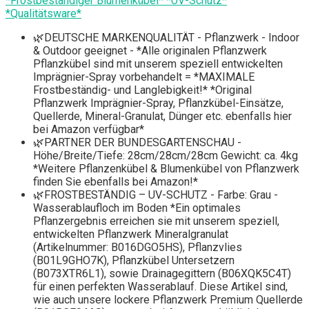
*Frostbeständiger Blumenkübel* *UV-Schutz*
*Qualitätsware*
🌿DEUTSCHE MARKENQUALITÄT - Pflanzwerk - Indoor
& Outdoor geeignet - *Alle originalen Pflanzwerk
Pflanzkübel sind mit unserem speziell entwickelten
Imprägnier-Spray vorbehandelt = *MAXIMALE
Frostbeständig- und Langlebigkeit!* *Original
Pflanzwerk Imprägnier-Spray, Pflanzkübel-Einsätze,
Quellerde, Mineral-Granulat, Dünger etc. ebenfalls hier
bei Amazon verfügbar*
🌿PARTNER DER BUNDESGARTENSCHAU -
Höhe/Breite/Tiefe: 28cm/28cm/28cm Gewicht: ca. 4kg
*Weitere Pflanzenkübel & Blumenkübel von Pflanzwerk
finden Sie ebenfalls bei Amazon!*
🌿FROSTBESTÄNDIG – UV-SCHUTZ - Farbe: Grau -
Wasserablaufloch im Boden *Ein optimales
Pflanzergebnis erreichen sie mit unserem speziell,
entwickelten Pflanzwerk Mineralgranulat
(Artikelnummer: B016DGO5HS), Pflanzvlies
(B01L9GHO7K), Pflanzkübel Untersetzern
(B073XTR6L1), sowie Drainagegittern (B06XQK5C4T)
für einen perfekten Wasserablauf. Diese Artikel sind,
wie auch unsere lockere Pflanzwerk Premium Quellerde