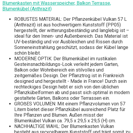
Blumenkasten mit Wasserspeicher, Balkon Terrasse,
Blumenkübel (Anthrazit)
ROBUSTES MATERIAL: Der Pflanzenkübel Vulkan 57 L
(Anthrazit) ist aus hochwertigem Kunststoff (PP05)
hergestellt, der witterungsbeständig und langlebig ist –
ideal für den Innen- und Außenbereich. Das Material ist
UV-beständig und vor Ausbleichen und Rissen durch
Sonneneinstrahlung geschützt, sodass der Kübel lange
schön bleibt.
MODERNE OPTIK: Der Blumenkübel im rustikalen
Gesteinsnachbildungs-Look verleiht jedem Garten,
Balkon oder Wohnbereich ein stilvolles und
zeitgemäßes Design. Der Pflanztrog ist in Frankreich
designed und hergestellt - Made in France! Durch sein
rechteckiges Design hebt er sich von den üblichen
Pflanzkübelformen ab und passt sich optimal in modern
gestaltete Gärten, Balkons oder Terrassen ein.
GROẞES VOLUMEN: Mit einem Pflanzvolumen von 57
Litern bietet dieser Pflanzkübel ausreichend Platz für
Ihre Pflanzen und Blumen. Außen misst der
Blumenkübel Vulkan ca. 79,5 x 29,5 x 29,5 (H) cm.
NACHHALTIGE WAHL: Der Blumenkasten Vulkan
besteht aus recycelbarem Kunststoff und trägt somit zu