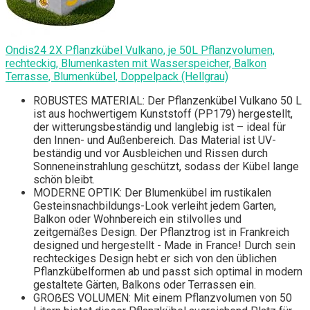
Ondis24 2X Pflanzkübel Vulkano, je 50L Pflanzvolumen,
rechteckig, Blumenkasten mit Wasserspeicher, Balkon
Terrasse, Blumenkübel, Doppelpack (Hellgrau)
ROBUSTES MATERIAL: Der Pflanzenkübel Vulkano 50 L
ist aus hochwertigem Kunststoff (PP179) hergestellt,
der witterungsbeständig und langlebig ist – ideal für
den Innen- und Außenbereich. Das Material ist UV-
beständig und vor Ausbleichen und Rissen durch
Sonneneinstrahlung geschützt, sodass der Kübel lange
schön bleibt.
MODERNE OPTIK: Der Blumenkübel im rustikalen
Gesteinsnachbildungs-Look verleiht jedem Garten,
Balkon oder Wohnbereich ein stilvolles und
zeitgemäßes Design. Der Pflanztrog ist in Frankreich
designed und hergestellt - Made in France! Durch sein
rechteckiges Design hebt er sich von den üblichen
Pflanzkübelformen ab und passt sich optimal in modern
gestaltete Gärten, Balkons oder Terrassen ein.
GROẞES VOLUMEN: Mit einem Pflanzvolumen von 50