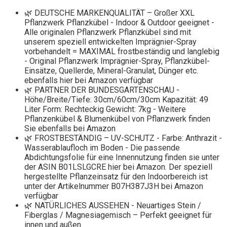
🌿 DEUTSCHE MARKENQUALITÄT – Großer XXL
Pflanzwerk Pflanzkübel - Indoor & Outdoor geeignet -
Alle originalen Pflanzwerk Pflanzkübel sind mit
unserem speziell entwickelten Imprägnier-Spray
vorbehandelt = MAXIMAL frostbeständig und langlebig
- Original Pflanzwerk Imprägnier-Spray, Pflanzkübel-
Einsätze, Quellerde, Mineral-Granulat, Dünger etc.
ebenfalls hier bei Amazon verfügbar
🌿 PARTNER DER BUNDESGARTENSCHAU -
Höhe/Breite/Tiefe: 30cm/60cm/30cm Kapazität: 49
Liter Form: Rechteckig Gewicht: 7kg - Weitere
Pflanzenkübel & Blumenkübel von Pflanzwerk finden
Sie ebenfalls bei Amazon
🌿 FROSTBESTÄNDIG – UV-SCHUTZ - Farbe: Anthrazit -
Wasserablaufloch im Boden - Die passende
Abdichtungsfolie für eine Innennutzung finden sie unter
der ASIN B01LSLGCRE hier bei Amazon. Der speziell
hergestellte Pflanzeinsatz für den Indoorbereich ist
unter der Artikelnummer B07H387J3H bei Amazon
verfügbar
🌿 NATÜRLICHES AUSSEHEN - Neuartiges Stein /
Fiberglas / Magnesiagemisch – Perfekt geeignet für
innen und außen