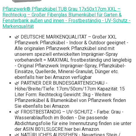
Pflanzwerk® Pflanzkübel TUB Grau 17x50x17cm XXL –
Rechteckig – Großer Fiberglas Blumenkübel für Garten &
Fensterbank außen und innen - Frostbeständig - UV-Schutz -
Markenqualität
🌿 DEUTSCHE MARKENQUALITÄT – Großer XXL
Pflanzwerk Pflanzkübel - Indoor & Outdoor geeignet -
Alle originalen Pflanzwerk Pflanzkübel sind mit
unserem speziell entwickelten Imprägnier-Spray
vorbehandelt = MAXIMAL frostbeständig und langlebig
- Original Pflanzwerk Imprägnier-Spray, Pflanzkübel-
Einsätze, Quellerde, Mineral-Granulat, Dünger etc.
ebenfalls hier bei Amazon verfügbar
🌿 PARTNER DER BUNDESGARTENSCHAU -
Höhe/Breite/Tiefe: 17cm/50cm/17cm Kapazität: 15
Liter Form: Rechteckig Gewicht: 3kg - Weitere
Pflanzenkübel & Blumenkübel von Pflanzwerk finden
Sie ebenfalls bei Amazon
🌿 FROSTBESTÄNDIG – UV-SCHUTZ - Farbe: Grau -
Wasserablaufloch im Boden - Die passende
Abdichtungsfolie für eine Innennutzung finden sie unter
der ASIN B01LSLGCRE hier bei Amazon.
🌿 NATÜRLICHES AUSSEHEN - Neuartiges Stein /