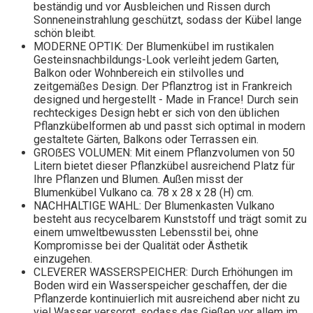
beständig und vor Ausbleichen und Rissen durch
Sonneneinstrahlung geschützt, sodass der Kübel lange
schön bleibt.
MODERNE OPTIK: Der Blumenkübel im rustikalen
Gesteinsnachbildungs-Look verleiht jedem Garten,
Balkon oder Wohnbereich ein stilvolles und
zeitgemäßes Design. Der Pflanztrog ist in Frankreich
designed und hergestellt - Made in France! Durch sein
rechteckiges Design hebt er sich von den üblichen
Pflanzkübelformen ab und passt sich optimal in modern
gestaltete Gärten, Balkons oder Terrassen ein.
GROẞES VOLUMEN: Mit einem Pflanzvolumen von 50
Litern bietet dieser Pflanzkübel ausreichend Platz für
Ihre Pflanzen und Blumen. Außen misst der
Blumenkübel Vulkano ca. 78 x 28 x 28 (H) cm.
NACHHALTIGE WAHL: Der Blumenkasten Vulkano
besteht aus recycelbarem Kunststoff und trägt somit zu
einem umweltbewussten Lebensstil bei, ohne
Kompromisse bei der Qualität oder Ästhetik
einzugehen.
CLEVERER WASSERSPEICHER: Durch Erhöhungen im
Boden wird ein Wasserspeicher geschaffen, der die
Pflanzerde kontinuierlich mit ausreichend aber nicht zu
viel Wasser versorgt, sodass das Gießen vor allem im