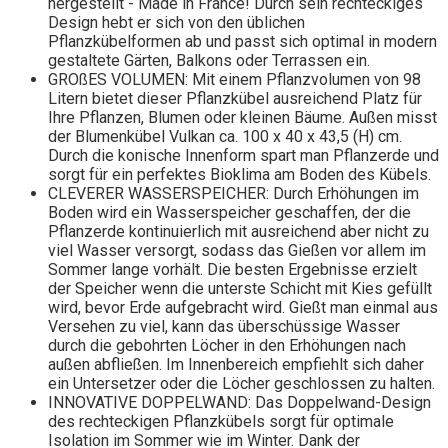
hergestellt - Made in France! Durch sein rechteckiges
Design hebt er sich von den üblichen
Pflanzkübelformen ab und passt sich optimal in modern
gestaltete Gärten, Balkons oder Terrassen ein.
GROßES VOLUMEN: Mit einem Pflanzvolumen von 98
Litern bietet dieser Pflanzkübel ausreichend Platz für
Ihre Pflanzen, Blumen oder kleinen Bäume. Außen misst
der Blumenkübel Vulkan ca. 100 x 40 x 43,5 (H) cm.
Durch die konische Innenform spart man Pflanzerde und
sorgt für ein perfektes Bioklima am Boden des Kübels.
CLEVERER WASSERSPEICHER: Durch Erhöhungen im
Boden wird ein Wasserspeicher geschaffen, der die
Pflanzerde kontinuierlich mit ausreichend aber nicht zu
viel Wasser versorgt, sodass das Gießen vor allem im
Sommer lange vorhält. Die besten Ergebnisse erzielt
der Speicher wenn die unterste Schicht mit Kies gefüllt
wird, bevor Erde aufgebracht wird. Gießt man einmal aus
Versehen zu viel, kann das überschüssige Wasser
durch die gebohrten Löcher in den Erhöhungen nach
außen abfließen. Im Innenbereich empfiehlt sich daher
ein Untersetzer oder die Löcher geschlossen zu halten.
INNOVATIVE DOPPELWAND: Das Doppelwand-Design
des rechteckigen Pflanzkübels sorgt für optimale
Isolation im Sommer wie im Winter. Dank der