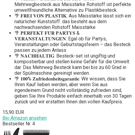
Mehrwegbesteck aus Maisstärke Rohstoff ist perfekte
umweltfreundliche Alternative zu Plastikbesteck.
🌴 𝐅𝐑𝐄𝐈 𝐕𝐎𝐍 𝐏𝐋𝐀𝐒𝐓𝐈𝐊: Aus Maisstärke lässt sich ein
natürlicher Kunststoff. das besteht aus dem
nachwachsenden Rohstoff Maisstärke
🌴 𝐏𝐄𝐑𝐅𝐄𝐊𝐓 𝐅𝐔̈𝐑 𝐏𝐀𝐑𝐓𝐘𝐒 &
𝐕𝐄𝐑𝐀𝐍𝐒𝐓𝐀𝐋𝐓𝐔𝐍𝐆𝐄𝐍: Egal ob für Partys,
Veranstaltungen oder Geburtstagsfeiern – das Besteck
passen zu jedem Anlass
🌴 𝐍𝐀𝐂𝐇𝐇𝐀𝐋𝐓𝐈𝐆: Besteck-set ist ungiftig und
kompostierbar und stellen keine Gefahr für die Umwelt
dar. Das Mehrweg Besteck kann bei bis zu 60 Grad in
der Spülmaschine gereinigt werden.
🌴 𝟏𝟎𝟎% 𝐙𝐮𝐟𝐫𝐢𝐞𝐝𝐞𝐧𝐡𝐞𝐢𝐭𝐬𝐠𝐚𝐫𝐚𝐧𝐭𝐢𝐞: Wir wissen, dass Sie
Ihren Kauf lieben werden, aber wenn Sie aus
irgendeinem Grund nicht vollständig zufrieden sind,
geben Sie Ihre Produkte einfach innerhalb von 30 Tagen
zurück und wir erstatten Ihnen den vollen Kaufpreis.
15,90 EUR
Bei Amazon ansehen
Bestseller Nr. 4