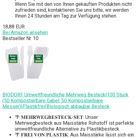
Wenn Sie mit den von Ihnen gekauften Produkten nicht
zufrieden sind, kontaktieren Sie uns bitte, wir werden
Ihnen 24 Stunden am Tag zur Verfügung stehen.
18,88 EUR
Bei Amazon ansehen
Bestseller Nr. 10
BIODORF Umweltfreundliche Mehrweg Besteck|100 Stück
(50 Kompostierbare Gabel, 50 Kompostierbare
Messer)|Plastikfrei|Biologisch abbaubar Besteck
🌴 𝐌𝐄𝐇𝐑𝐖𝐄𝐆𝐁𝐄𝐒𝐓𝐄𝐂𝐊-𝐒𝐄𝐓: Unser
Mehrwegbesteck aus Maisstärke Rohstoff ist perfekte
umweltfreundliche Alternative zu Plastikbesteck.
🌴 𝐅𝐑𝐄𝐈 𝐕𝐎𝐍 𝐏𝐋𝐀𝐒𝐓𝐈𝐊: Aus Maisstärke lässt sich ein