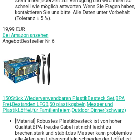
steht Ihnen jederzeit zur Verfügung und wird Ihnen so
schnell wie möglich antworten. Wenn Sie Fragen haben,
kontaktieren Sie uns bitte. Alle Daten unter Vorbehalt
(Toleranz ± 5 %).
19,99 EUR
Bei Amazon ansehen
Angebot
Bestseller Nr. 6
150Stück Wiederverwendbaren PlastikBesteck Set,BPA
Frei,Bestanden LFGB,50 plastikgabeln,Messer und
PlastikLöffel,für Familienfeiern,Outdoor Dinner(schwarz)
[Material] Robustes Plastikbesteck ist von hoher
Qualität,BPA-frei,die Gabel ist nicht leicht zu
brechen,stark und stabil,das Messer kann problemlos
alle Arten von Lebensmitteln schneiden,der Löffel ist