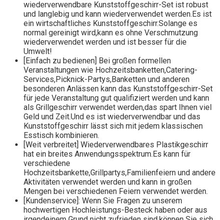
wiederverwendbare Kunststoffgeschirr-Set ist robust
und langlebig und kann wiederverwendet werden.Es ist
ein wirtschaftliches Kunststoffgeschirr.Solange es
normal gereinigt wird,kann es ohne Verschmutzung
wiederverwendet werden und ist besser für die
Umwelt!
[Einfach zu bedienen] Bei großen formellen
Veranstaltungen wie Hochzeitsbanketten,Catering-
Services,Picknick-Partys,Banketten und anderen
besonderen Anlässen kann das Kunststoffgeschirr-Set
für jede Veranstaltung gut qualifiziert werden und kann
als Grillgeschirr verwendet werden,das spart Ihnen viel
Geld und Zeit.Und es ist wiederverwendbar und das
Kunststoffgeschirr lässt sich mit jedem klassischen
Esstisch kombinieren.
[Weit verbreitet] Wiederverwendbares Plastikgeschirr
hat ein breites Anwendungsspektrum.Es kann für
verschiedene
Hochzeitsbankette,Grillpartys,Familienfeiern und andere
Aktivitäten verwendet werden und kann in großen
Mengen bei verschiedenen Feiern verwendet werden.
[Kundenservice]: Wenn Sie Fragen zu unserem
hochwertigen Hochleistungs-Besteck haben oder aus
irgendeinem Grund nicht zufrieden sind,können Sie sich