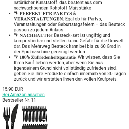
natürlicher Kunststoff. das besteht aus dem
nachwachsenden Rohstoff Maisstärke
🌴 𝐏𝐄𝐑𝐅𝐄𝐊𝐓 𝐅𝐔̈𝐑 𝐏𝐀𝐑𝐓𝐘𝐒 &
𝐕𝐄𝐑𝐀𝐍𝐒𝐓𝐀𝐋𝐓𝐔𝐍𝐆𝐄𝐍: Egal ob für Partys,
Veranstaltungen oder Geburtstagsfeiern – das Besteck
passen zu jedem Anlass
🌴 𝐍𝐀𝐂𝐇𝐇𝐀𝐋𝐓𝐈𝐆: Besteck-set ist ungiftig und
kompostierbar und stellen keine Gefahr für die Umwelt
dar. Das Mehrweg Besteck kann bei bis zu 60 Grad in
der Spülmaschine gereinigt werden.
🌴 𝟏𝟎𝟎% 𝐙𝐮𝐟𝐫𝐢𝐞𝐝𝐞𝐧𝐡𝐞𝐢𝐭𝐬𝐠𝐚𝐫𝐚𝐧𝐭𝐢𝐞: Wir wissen, dass Sie
Ihren Kauf lieben werden, aber wenn Sie aus
irgendeinem Grund nicht vollständig zufrieden sind,
geben Sie Ihre Produkte einfach innerhalb von 30 Tagen
zurück und wir erstatten Ihnen den vollen Kaufpreis.
15,90 EUR
Bei Amazon ansehen
Bestseller Nr. 11