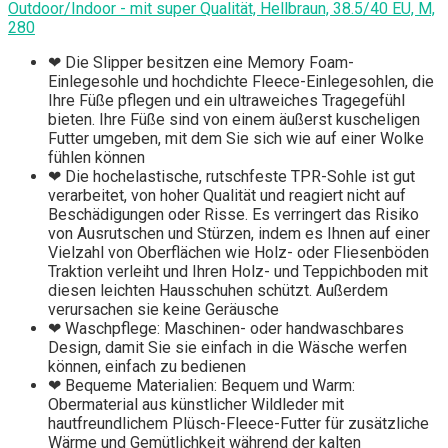
Outdoor/Indoor - mit super Qualität, Hellbraun, 38.5/40 EU, M,
280
❤ Die Slipper besitzen eine Memory Foam-
Einlegesohle und hochdichte Fleece-Einlegesohlen, die
Ihre Füße pflegen und ein ultraweiches Tragegefühl
bieten. Ihre Füße sind von einem äußerst kuscheligen
Futter umgeben, mit dem Sie sich wie auf einer Wolke
fühlen können
❤ Die hochelastische, rutschfeste TPR-Sohle ist gut
verarbeitet, von hoher Qualität und reagiert nicht auf
Beschädigungen oder Risse. Es verringert das Risiko
von Ausrutschen und Stürzen, indem es Ihnen auf einer
Vielzahl von Oberflächen wie Holz- oder Fliesenböden
Traktion verleiht und Ihren Holz- und Teppichboden mit
diesen leichten Hausschuhen schützt. Außerdem
verursachen sie keine Geräusche
❤ Waschpflege: Maschinen- oder handwaschbares
Design, damit Sie sie einfach in die Wäsche werfen
können, einfach zu bedienen
❤ Bequeme Materialien: Bequem und Warm:
Obermaterial aus künstlicher Wildleder mit
hautfreundlichem Plüsch-Fleece-Futter für zusätzliche
Wärme und Gemütlichkeit während der kalten