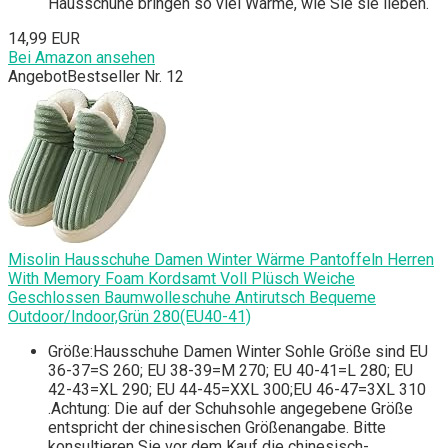
Hausschuhe bringen so viel Wärme, wie Sie sie lieben.
14,99 EUR
Bei Amazon ansehen
Angebot
Bestseller Nr. 12
Misolin Hausschuhe Damen Winter Wärme Pantoffeln Herren
With Memory Foam Kordsamt Voll Plüsch Weiche
Geschlossen Baumwolleschuhe Antirutsch Bequeme
Outdoor/Indoor,Grün 280(EU40-41)
Größe:Hausschuhe Damen Winter Sohle Größe sind EU
36-37=S 260; EU 38-39=M 270; EU 40-41=L 280; EU
42-43=XL 290; EU 44-45=XXL 300;EU 46-47=3XL 310
.Achtung: Die auf der Schuhsohle angegebene Größe
entspricht der chinesischen Größenangabe. Bitte
konsultieren Sie vor dem Kauf die chinesisch-