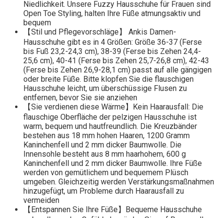
Niedlichkeit. Unsere Fuzzy Hausschuhe für Frauen sind
Open Toe Styling, halten Ihre Füße atmungsaktiv und
bequem
【Stil und Pflegevorschläge】 Ankis Damen-
Hausschuhe gibt es in 4 Größen: Größe 36-37 (Ferse
bis Fuß 23,2-24,3 cm), 38-39 (Ferse bis Zehen 24,4-
25,6 cm), 40-41 (Ferse bis Zehen 25,7-26,8 cm), 42-43
(Ferse bis Zehen 26,9-28,1 cm) passt auf alle gängigen
oder breite Füße. Bitte klopfen Sie die flauschigen
Hausschuhe leicht, um überschüssige Flusen zu
entfernen, bevor Sie sie anziehen
【Sie verdienen diese Wärme】Kein Haarausfall: Die
flauschige Oberfläche der pelzigen Hausschuhe ist
warm, bequem und hautfreundlich. Die Kreuzbänder
bestehen aus 18 mm hohen Haaren, 1200 Gramm
Kaninchenfell und 2 mm dicker Baumwolle. Die
Innensohle besteht aus 8 mm haarhohem, 600 g
Kaninchenfell und 2 mm dicker Baumwolle. Ihre Füße
werden von gemütlichem und bequemem Plüsch
umgeben. Gleichzeitig werden Verstärkungsmaßnahmen
hinzugefügt, um Probleme durch Haarausfall zu
vermeiden
【Entspannen Sie Ihre Füße】Bequeme Hausschuhe