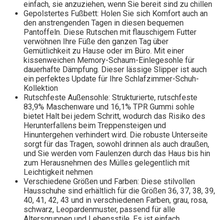
einfach, sie anzuziehen, wenn Sie bereit sind zu chillen
Gepolstertes Fußbett: Holen Sie sich Komfort auch an
den anstrengenden Tagen in diesen bequemen
Pantoffeln. Diese Rutschen mit flauschigem Futter
verwöhnen Ihre Füße den ganzen Tag über
Gemütlichkeit zu Hause oder im Büro. Mit einer
kissenweichen Memory-Schaum-Einlegesohle für
dauerhafte Dämpfung. Dieser lässige Slipper ist auch
ein perfektes Update für Ihre Schlafzimmer-Schuh-
Kollektion
Rutschfeste Außensohle: Strukturierte, rutschfeste
83,9% Maschenware und 16,1% TPR Gummi sohle
bietet Halt bei jedem Schritt, wodurch das Risiko des
Herunterfallens beim Treppensteigen und
Hinuntergehen verhindert wird. Die robuste Unterseite
sorgt für das Tragen, sowohl drinnen als auch draußen,
und Sie werden vom Faulenzen durch das Haus bis hin
zum Herausnehmen des Mülles gelegentlich mit
Leichtigkeit nehmen
Verschiedene Größen und Farben: Diese stilvollen
Hausschuhe sind erhältlich für die Größen 36, 37, 38, 39,
40, 41, 42, 43 und in verschiedenen Farben, grau, rosa,
schwarz, Leopardenmuster, passend für alle
Altersgruppen und Lebensstile. Es ist einfach