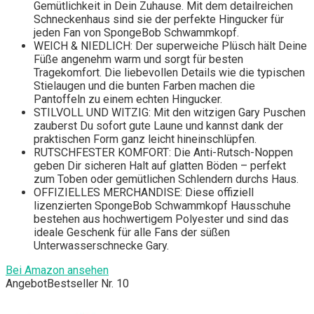
Gemütlichkeit in Dein Zuhause. Mit dem detailreichen
Schneckenhaus sind sie der perfekte Hingucker für
jeden Fan von SpongeBob Schwammkopf.
WEICH & NIEDLICH: Der superweiche Plüsch hält Deine
Füße angenehm warm und sorgt für besten
Tragekomfort. Die liebevollen Details wie die typischen
Stielaugen und die bunten Farben machen die
Pantoffeln zu einem echten Hingucker.
STILVOLL UND WITZIG: Mit den witzigen Gary Puschen
zauberst Du sofort gute Laune und kannst dank der
praktischen Form ganz leicht hineinschlüpfen.
RUTSCHFESTER KOMFORT: Die Anti-Rutsch-Noppen
geben Dir sicheren Halt auf glatten Böden – perfekt
zum Toben oder gemütlichen Schlendern durchs Haus.
OFFIZIELLES MERCHANDISE: Diese offiziell
lizenzierten SpongeBob Schwammkopf Hausschuhe
bestehen aus hochwertigem Polyester und sind das
ideale Geschenk für alle Fans der süßen
Unterwasserschnecke Gary.
Bei Amazon ansehen
Angebot
Bestseller Nr. 10