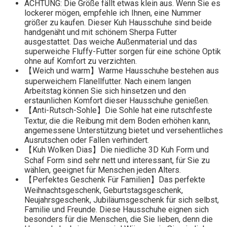
ACHTUNG: Die Größe fällt etwas klein aus. Wenn Sie es
lockerer mögen, empfehle ich Ihnen, eine Nummer
größer zu kaufen. Dieser Kuh Hausschuhe sind beide
handgenäht und mit schönem Sherpa Futter
ausgestattet. Das weiche Außenmaterial und das
superweiche Fluffy-Futter sorgen für eine schöne Optik
ohne auf Komfort zu verzichten.
【Weich und warm】Warme Hausschuhe bestehen aus
superweichem Flanellfutter. Nach einem langen
Arbeitstag können Sie sich hinsetzen und den
erstaunlichen Komfort dieser Hausschuhe genießen.
【Anti-Rutsch-Sohle】Die Sohle hat eine rutschfeste
Textur, die die Reibung mit dem Boden erhöhen kann,
angemessene Unterstützung bietet und versehentliches
Ausrutschen oder Fallen verhindert.
【Kuh Wolken Dias】Die niedliche 3D Kuh Form und
Schaf Form sind sehr nett und interessant, für Sie zu
wählen, geeignet für Menschen jeden Alters.
【Perfektes Geschenk Für Familien】Das perfekte
Weihnachtsgeschenk, Geburtstagsgeschenk,
Neujahrsgeschenk, Jubiläumsgeschenk für sich selbst,
Familie und Freunde. Diese Hausschuhe eignen sich
besonders für die Menschen, die Sie lieben, denn die