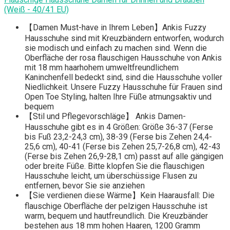
(Weiß - 40/41 EU)
【Damen Must-have in Ihrem Leben】Ankis Fuzzy
Hausschuhe sind mit Kreuzbändern entworfen, wodurch
sie modisch und einfach zu machen sind. Wenn die
Oberfläche der rosa flauschigen Hausschuhe von Ankis
mit 18 mm haarhohem umweltfreundlichem
Kaninchenfell bedeckt sind, sind die Hausschuhe voller
Niedlichkeit. Unsere Fuzzy Hausschuhe für Frauen sind
Open Toe Styling, halten Ihre Füße atmungsaktiv und
bequem
【Stil und Pflegevorschläge】 Ankis Damen-
Hausschuhe gibt es in 4 Größen: Größe 36-37 (Ferse
bis Fuß 23,2-24,3 cm), 38-39 (Ferse bis Zehen 24,4-
25,6 cm), 40-41 (Ferse bis Zehen 25,7-26,8 cm), 42-43
(Ferse bis Zehen 26,9-28,1 cm) passt auf alle gängigen
oder breite Füße. Bitte klopfen Sie die flauschigen
Hausschuhe leicht, um überschüssige Flusen zu
entfernen, bevor Sie sie anziehen
【Sie verdienen diese Wärme】Kein Haarausfall: Die
flauschige Oberfläche der pelzigen Hausschuhe ist
warm, bequem und hautfreundlich. Die Kreuzbänder
bestehen aus 18 mm hohen Haaren, 1200 Gramm