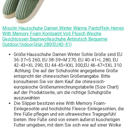
Misolin Hausschuhe Damen Winter Wärme Pantoffeln Herren
With Memory Foam Kordsamt Voll Plüsch Weiche
Geschlossen Baumwolleschuhe Antirutsch Bequeme
Outdoor/Indoor,Grün 280(EU40-41)
Größe:Hausschuhe Damen Winter Sohle Größe sind EU
36-37=S 260; EU 38-39=M 270; EU 40-41=L 280; EU
42-43=XL 290; EU 44-45=XXL 300;EU 46-47=3XL 310
.Achtung: Die auf der Schuhsohle angegebene Größe
entspricht der chinesischen Größenangabe. Bitte
konsultieren Sie vor dem Kauf die chinesisch-
europäische Größenumrechnungstabelle (Size Chart)
auf der Produktseite, um die richtige Schuhgröße
auszuwählen
Die Slipper besitzen eine With Memory Foam-
Einlegesohle und hochdichte Fleece-Einlegesohlen, die
Ihre Füße pflegen und ein ultraweiches Tragegefühl
bieten. Ihre Füße sind von einem äußerst kuscheligen
Futter umgeben, mit dem Sie sich wie auf einer Wolke