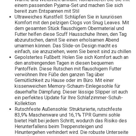
einem passenden Pyjama-Set und machen Sie sich
bereit zum Entspannen mit Stil
Ultraweiches Kunstfell: Schlüpfen Sie in luxuriösen
Komfort mit den pelzigen Clogs von Snug Leaves. Mit
dem gesamten Stück flauschigem Obermaterial und
Futter helfen diese Scuff Hausschuhe Ihnen, den Tag
abzurutschen, damit Sie einen erholsamen Abend
umarmen können. Das Slide-on Design macht es
einfach, sie anzuziehen, wenn Sie bereit sind zu chillen
Gepolstertes Fußbett: Holen Sie sich Komfort auch an
den anstrengenden Tagen in diesen bequemen
Pantoffeln. Diese Rutschen mit flauschigem Futter
verwöhnen Ihre Füße den ganzen Tag über
Gemütlichkeit zu Hause oder im Büro. Mit einer
kissenweichen Memory-Schaum-Einlegesohle für
dauerhafte Dämpfung. Dieser lässige Slipper ist auch
ein perfektes Update für Ihre Schlafzimmer-Schuh-
Kollektion
Rutschfeste Außensohle: Strukturierte, rutschfeste
83,9% Maschenware und 16,1% TPR Gummi sohle
bietet Halt bei jedem Schritt, wodurch das Risiko des
Herunterfallens beim Treppensteigen und
Hinuntergehen verhindert wird. Die robuste Unterseite