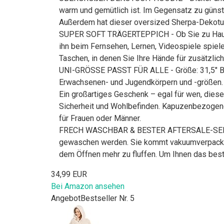
warm und gemütlich ist. Im Gegensatz zu günsti
Außerdem hat dieser oversized Sherpa-Dekotuc
SUPER SOFT TRÄGERTEPPICH - Ob Sie zu Hause f
ihn beim Fernsehen, Lernen, Videospiele spiele
Taschen, in denen Sie Ihre Hände für zusätzli
UNI-GRÖSSE PASST FÜR ALLE - Größe: 31,5" Bre
Erwachsenen- und Jugendkörpern und -größen.
Ein großartiges Geschenk – egal für wen, diese
Sicherheit und Wohlbefinden. Kapuzenbezogene 
für Frauen oder Männer.
FRECH WASCHBAR & BESTER AFTERSALE-SERVICE 
gewaschen werden. Sie kommt vakuumverpackt, u
dem Öffnen mehr zu fluffen. Um Ihnen das beste 
34,99 EUR
Bei Amazon ansehen
Angebot
Bestseller Nr. 5