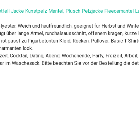
tfell Jacke Kunstpelz Mantel, Plüsch Pelzjacke Fleecemantel L
yester. Weich und hautfreundlich, geeignet für Herbst und Winter
gt über lange Ärmel, rundhalsausschnitt, offenem kragen, kurze lä
t passt zu Figurbetonten Kleid, Röcken, Pullover, Basic T Shirt
harmanten look.
t, Cocktail, Dating, Abend, Wochenende, Party, Freizeit, Arbeit,
 im Wäschesack. Bitte beachten Sie vor der Bestellung die deta