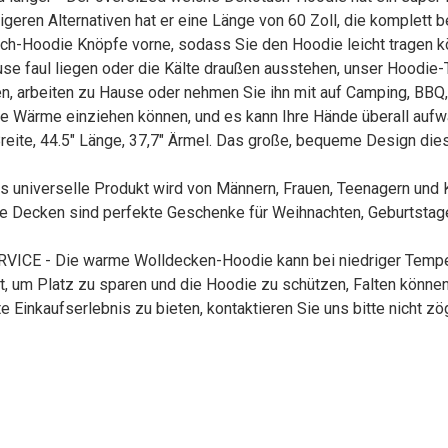
geren Alternativen hat er eine Länge von 60 Zoll, die komplett b
h-Hoodie Knöpfe vorne, sodass Sie den Hoodie leicht tragen k
aul liegen oder die Kälte draußen ausstehen, unser Hoodie-Te
n, arbeiten zu Hause oder nehmen Sie ihn mit auf Camping, BBQ, 
che Wärme einziehen können, und es kann Ihre Hände überall auf
ite, 44.5" Länge, 37,7" Ärmel. Das große, bequeme Design dies
s universelle Produkt wird von Männern, Frauen, Teenagern und Ki
Decken sind perfekte Geschenke für Weihnachten, Geburtstage, 
- Die warme Wolldecken-Hoodie kann bei niedriger Temperat
m Platz zu sparen und die Hoodie zu schützen, Falten können a
Einkaufserlebnis zu bieten, kontaktieren Sie uns bitte nicht zög