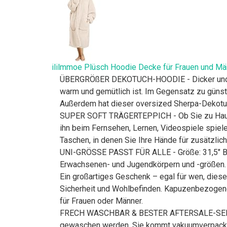
ililmmoe Plüsch Hoodie Decke für Frauen und M
ÜBERGRÖßER DEKOTUCH-HOODIE - Dicker und län
warm und gemütlich ist. Im Gegensatz zu günsti
Außerdem hat dieser oversized Sherpa-Dekotuc
SUPER SOFT TRÄGERTEPPICH - Ob Sie zu Hause f
ihn beim Fernsehen, Lernen, Videospiele spiele
Taschen, in denen Sie Ihre Hände für zusätzli
UNI-GRÖSSE PASST FÜR ALLE - Größe: 31,5" Bre
Erwachsenen- und Jugendkörpern und -größen.
Ein großartiges Geschenk – egal für wen, diese
Sicherheit und Wohlbefinden. Kapuzenbezogene 
für Frauen oder Männer.
FRECH WASCHBAR & BESTER AFTERSALE-SERVICE 
gewaschen werden. Sie kommt vakuumverpackt, u