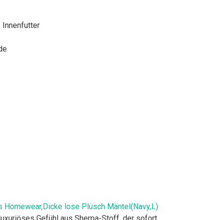
 Innenfutter
de
s Homewear,Dicke lose Plüsch Mäntel(Navy,L)
uriöses Gefühl aus Sherpa-Stoff, der sofort