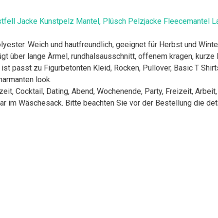
tfell Jacke Kunstpelz Mantel, Plüsch Pelzjacke Fleecemantel L
yester. Weich und hautfreundlich, geeignet für Herbst und Winter
gt über lange Ärmel, rundhalsausschnitt, offenem kragen, kurze lä
t passt zu Figurbetonten Kleid, Röcken, Pullover, Basic T Shirt
harmanten look.
t, Cocktail, Dating, Abend, Wochenende, Party, Freizeit, Arbeit,
 im Wäschesack. Bitte beachten Sie vor der Bestellung die deta