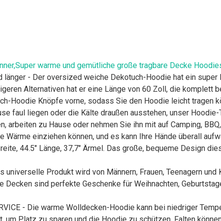
änner,Super warme und gemütliche große tragbare Decke Hoodie
ger - Der oversized weiche Dekotuch-Hoodie hat ein super lux
geren Alternativen hat er eine Länge von 60 Zoll, die komplett b
h-Hoodie Knöpfe vorne, sodass Sie den Hoodie leicht tragen k
aul liegen oder die Kälte draußen ausstehen, unser Hoodie-Te
n, arbeiten zu Hause oder nehmen Sie ihn mit auf Camping, BBQ, 
che Wärme einziehen können, und es kann Ihre Hände überall auf
ite, 44.5" Länge, 37,7" Ärmel. Das große, bequeme Design dies
s universelle Produkt wird von Männern, Frauen, Teenagern und Ki
Decken sind perfekte Geschenke für Weihnachten, Geburtstage, 
- Die warme Wolldecken-Hoodie kann bei niedriger Temperat
m Platz zu sparen und die Hoodie zu schützen, Falten können a