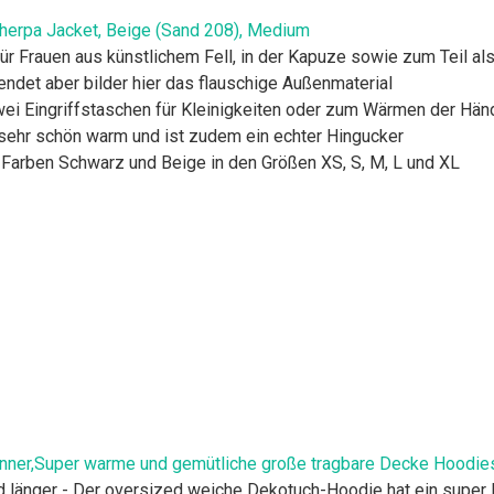
herpa Jacket, Beige (Sand 208), Medium
r Frauen aus künstlichem Fell, in der Kapuze sowie zum Teil als
endet aber bilder hier das flauschige Außenmaterial
ei Eingriffstaschen für Kleinigkeiten oder zum Wärmen der Hän
sehr schön warm und ist zudem ein echter Hingucker
en Farben Schwarz und Beige in den Größen XS, S, M, L und XL
änner,Super warme und gemütliche große tragbare Decke Hoodie
ger - Der oversized weiche Dekotuch-Hoodie hat ein super lux