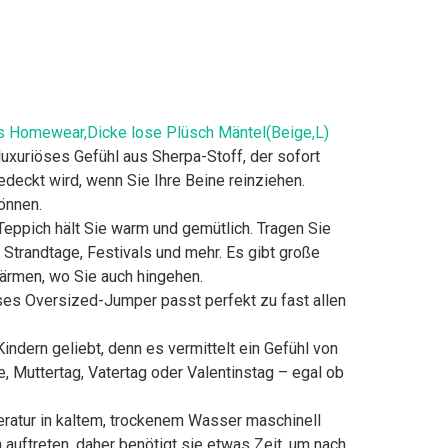
s Homewear,Dicke lose Plüsch Mäntel(Beige,L)
uriöses Gefühl aus Sherpa-Stoff, der sofort
edeckt wird, wenn Sie Ihre Beine reinziehen.
önnen.
ppich hält Sie warm und gemütlich. Tragen Sie
Strandtage, Festivals und mehr. Es gibt große
wärmen, wo Sie auch hingehen.
es Oversized-Jumper passt perfekt zu fast allen
ndern geliebt, denn es vermittelt ein Gefühl von
Muttertag, Vatertag oder Valentinstag – egal ob
ur in kaltem, trockenem Wasser maschinell
uftreten, daher benötigt sie etwas Zeit, um nach