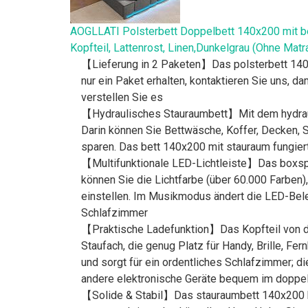
AOGLLATI Polsterbett Doppelbett 140x200 mit b
Kopfteil, Lattenrost, Linen,Dunkelgrau (Ohne Matr
【Lieferung in 2 Paketen】Das polsterbett 140x2
nur ein Paket erhalten, kontaktieren Sie uns, d
verstellen Sie es
【Hydraulisches Stauraumbett】Mit dem hydraul
Darin können Sie Bettwäsche, Koffer, Decken, 
sparen. Das bett 140x200 mit stauraum fungier
【Multifunktionale LED-Lichtleiste】Das boxspri
können Sie die Lichtfarbe (über 60.000 Farben
einstellen. Im Musikmodus ändert die LED-Bele
Schlafzimmer
【Praktische Ladefunktion】Das Kopfteil von d
Staufach, die genug Platz für Handy, Brille, Fe
und sorgt für ein ordentliches Schlafzimmer; d
andere elektronische Geräte bequem im doppel
【Solide & Stabil】Das stauraumbett 140x200 be