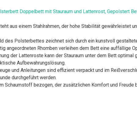
lsterbett Doppelbett mit Stauraum und Lattenrost, Gepolstert B
eht aus einem Stahlrahmen, der hohe Stabilität gewährleistet un
ild des Polsterbettes zeichnet sich durch ein kunstvoll gestalt
ltig angeordneten Rhomben verleihen dem Bett eine auffällige Opt
ung der Lattenroste kann der Stauraum unter dem Bett optimal g
raktische Aufbewahrungslösung.
euge und Anleitungen sind effizient verpackt und im Reißversch
tunde durchgeführt werden.
em Schaumstoff bezogen, der zusätzlichen Komfort und Freude be