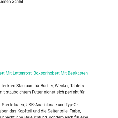
hsamen Schlaf
t Mit Lattenrost, Boxspringbett Mit Bettkasten,
teckten Stauraum für Bücher, Wecker, Tablets
t staubdichtem Futter eignet sich perfekt für
(2 Steckdosen, USB-Anschlüsse und Typ-C-
en das Kopfteil und die Seitenteile. Farbe,
r nächtliche Beleuchtung, sondern auch für eine