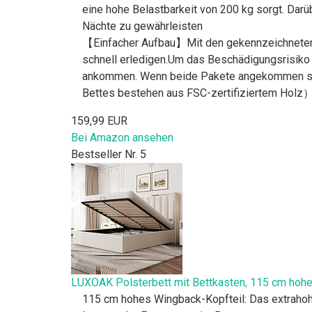
eine hohe Belastbarkeit von 200 kg sorgt. Dar
Nächte zu gewährleisten
【Einfacher Aufbau】Mit den gekennzeichneten T
schnell erledigen.Um das Beschädigungsrisiko 
ankommen. Wenn beide Pakete angekommen sind,
Bettes bestehen aus FSC-zertifiziertem Holz
159,99 EUR
Bei Amazon ansehen
Bestseller Nr. 5
LUXOAK Polsterbett mit Bettkasten, 115 cm hohe
115 cm hohes Wingback-Kopfteil: Das extrahohe