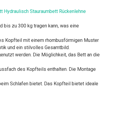
ett Hydraulisch Stauraumbett Rückenlehne
d bis zu 300 kg tragen kann, was eine
etes Kopfteil mit einem rhombusförmigen Muster
ik und ein stilvolles Gesamtbild.
enutzt werden. Die Möglichkeit, das Bett an die
lussfach des Kopfteils enthalten. Die Montage
im Schlafen bietet. Das Kopfteil bietet ideale