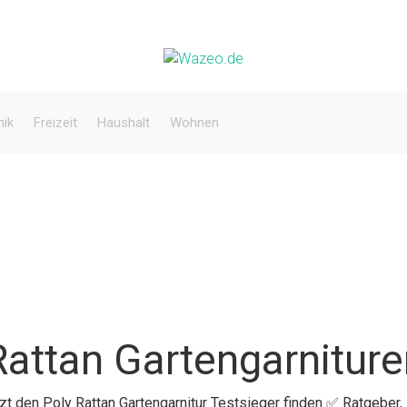
nik
Freizeit
Haushalt
Wohnen
Rattan Gartengarnitur
tzt den Poly Rattan Gartengarnitur Testsieger finden ✅ Ratgeber