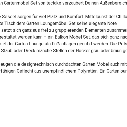
Gartenmöbel Set von tectake verzaubert Deinen Außenbereich i
sel sorgen für viel Platz und Komfort. Mittelpunkt der Chillo
tte Tisch dem Garten Loungemöbel Set seine elegante Note.
tzt sich ganz aus frei zu gruppierenden Elementen zusammen,
 gestaltet werden kann – ein Balkon Möbel Set, das sich ganz nach
l der Garten Lounge als Fußauflagen genutzt werden. Die Pols
taub oder Dreck manche Stellen der Hocker grau oder braun gef
eugen die designtechnisch durchdachten Garten Möbel auch mit 
rfähigen Geflecht aus unempfindlichem Polyrattan. Ein Gartenlou