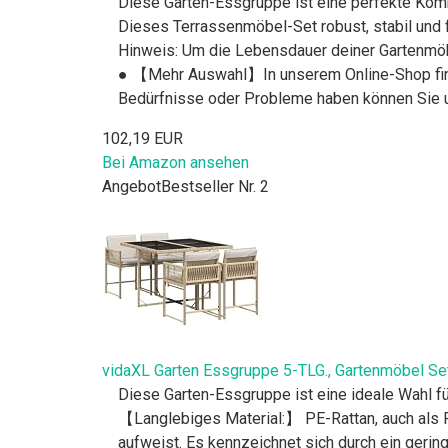
Diese Garten-Essgruppe ist eine perfekte Kombin
Dieses Terrassenmöbel-Set robust, stabil und 
Hinweis: Um die Lebensdauer deiner Gartenmöbe
● 【Mehr Auswahl】In unserem Online-Shop finde
Bedürfnisse oder Probleme haben können Sie u
102,19 EUR
Bei Amazon ansehen
Angebot
Bestseller Nr. 2
vidaXL Garten Essgruppe 5-TLG., Gartenmöbel Set 
Diese Garten-Essgruppe ist eine ideale Wahl fü
【Langlebiges Material:】 PE-Rattan, auch als Po
aufweist. Es kennzeichnet sich durch ein gerin