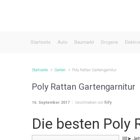
Zum Hauptinhalt springen
Startseite
Auto
Baumarkt
Drogerie
Elektro
Startseite
Garten
Poly Rattan Gartengarnitur
Poly Rattan Gartengarnitur
16. September 2017
Geschrieben von
fiify
Die besten Poly 
llll➤ Je