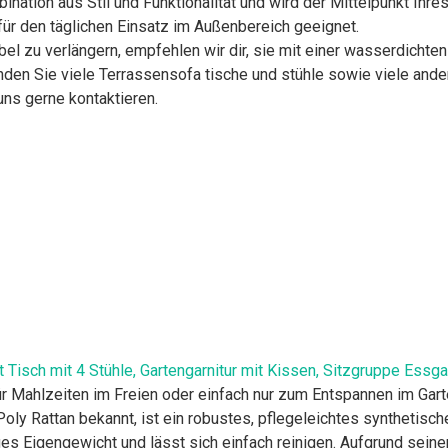
ation aus Stil und Funktionalität und wird der Mittelpunkt Ihres
für den täglichen Einsatz im Außenbereich geeignet.
l zu verlängern, empfehlen wir dir, sie mit einer wasserdichte
n Sie viele Terrassensofa tische und stühle sowie viele and
ns gerne kontaktieren.
Tisch mit 4 Stühle, Gartengarnitur mit Kissen, Sitzgruppe Essgar
r Mahlzeiten im Freien oder einfach nur zum Entspannen im Garte
ly Rattan bekannt, ist ein robustes, pflegeleichtes synthetische
ges Eigengewicht und lässt sich einfach reinigen. Aufgrund seine