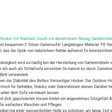
Hocker mit Staufach, Couch mit abnehmbarm Bezug, Gartebmöbel 
m bequemen 2-Sitzer-Gartensofa! Langlebiges Material: PE-Ratta
l, das die Optik von natürlichem Rattan aufweist Es kennzeichne
ändigkeit wird es häufig bei der Herstellung von Gartenmöbeln 
k als auch als Schlafsofa einsetzen Du kannst es durch Zurück
 Bett verwandeln
en die Stabilität des Bettes Vielseitiger Hocker: Der Outdoor-Ho
tisch für Getränke, Snacks oder Dekorationen dienen Darüber hi
 unter dem Sofa verstauen lassen
it dick gepolsterten Kissen bietet ein angenehmes Sitzgefühl
für einfaches Waschen und Pflegen
möbel mit einer wasserdichten Hülle zu schützen, um lange Zei