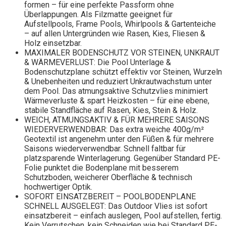
formen – für eine perfekte Passform ohne
Überlappungen. Als Filzmatte geeignet für
Aufstellpools, Frame Pools, Whirlpools & Gartenteiche
– auf allen Untergründen wie Rasen, Kies, Fliesen &
Holz einsetzbar.
MAXIMALER BODENSCHUTZ VOR STEINEN, UNKRAUT
& WÄRMEVERLUST: Die Pool Unterlage &
Bodenschutzplane schützt effektiv vor Steinen, Wurzeln
& Unebenheiten und reduziert Unkrautwachstum unter
dem Pool. Das atmungsaktive Schutzvlies minimiert
Wärmeverluste & spart Heizkosten – für eine ebene,
stabile Standfläche auf Rasen, Kies, Stein & Holz.
WEICH, ATMUNGSAKTIV & FÜR MEHRERE SAISONS
WIEDERVERWENDBAR: Das extra weiche 400g/m²
Geotextil ist angenehm unter den Füßen & für mehrere
Saisons wiederverwendbar. Schnell faltbar für
platzsparende Winterlagerung. Gegenüber Standard PE-
Folie punktet die Bodenplane mit besserem
Schutzboden, weicherer Oberfläche & technisch
hochwertiger Optik.
SOFORT EINSATZBEREIT – POOLBODENPLANE
SCHNELL AUSGELEGT: Das Outdoor Vlies ist sofort
einsatzbereit – einfach auslegen, Pool aufstellen, fertig.
Kein Verrutschen, kein Schneiden wie bei Standard PE-