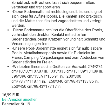
abriebfest, reißfest und lässt sich bequem falten,
verstauen und transportieren.
-Diese Bodenmatte ist rechteckig und blau und eignet
sich ideal für Aufstellpools. Die Kanten sind praktisch,
und die Matte kann flexibel zugeschnitten und verlegt
werden.
-Diese Bodenmatte schützt die Oberfläche des Pools,
verhindert den direkten Kontakt mit scharfen
Gegenständen, beugt Kratzern vor und hält Schmutz und
Verunreinigungen fern.
-Unsere Pool-Bodenmatte eignet sich für aufblasbare
Pools, Metallrahmenpools sowie für Picknicks im
Freien, Camping, Verpackungen und zum Abdecken von
Gegenständen im Freien.
-Wir bieten Ihnen sechs Größen zur Auswahl: 274*274
cm/107.87*107.87 in、335*335 cm/131.89*131.89 in、
396*396 cm/155.91*155.91 in、200*300
cm/78.74*118.11 in、250*340 cm/98.43*133.86 in、
250*450 cm/98.43*177.17 in.
16,99 EUR
Bei Amazon ansehen
Bestseller Nr. 19