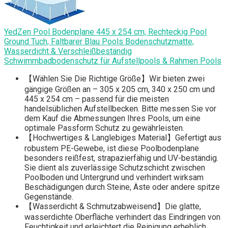
YedZen Pool Bodenplane 445 x 254 cm, Rechteckig Pool
Ground Tuch, Faltbarer Blau Pools Bodenschutzmatte,
Wasserdicht & Verschleißbeständig
Schwimmbadbodenschutz für Aufstellpools & Rahmen Pools
【Wählen Sie Die Richtige Größe】Wir bieten zwei
gängige Größen an – 305 x 205 cm, 340 x 250 cm und
445 x 254 cm – passend für die meisten
handelsüblichen Aufstellbecken. Bitte messen Sie vor
dem Kauf die Abmessungen Ihres Pools, um eine
optimale Passform Schutz zu gewährleisten.
【Hochwertiges & Langlebiges Material】Gefertigt aus
robustem PE-Gewebe, ist diese Poolbodenplane
besonders reißfest, strapazierfähig und UV-beständig.
Sie dient als zuverlässige Schutzschicht zwischen
Poolboden und Untergrund und verhindert wirksam
Beschädigungen durch Steine, Äste oder andere spitze
Gegenstände.
【Wasserdicht & Schmutzabweisend】Die glatte,
wasserdichte Oberfläche verhindert das Eindringen von
Feuchtigkeit und erleichtert die Reinigung erheblich.