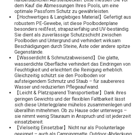
dem Kauf die Abmessungen Ihres Pools, um eine
optimale Passform Schutz zu gewährleisten.
【Hochwertiges & Langlebiges Material】Gefertigt aus
robustem PE-Gewebe, ist diese Poolbodenplane
besonders reißfest, strapazierfähig und UV-beständig.
Sie dient als zuverlässige Schutzschicht zwischen
Poolboden und Untergrund und verhindert wirksam
Beschädigungen durch Steine, Äste oder andere spitze
Gegenstände.
【Wasserdicht & Schmutzabweisend】Die glatte,
wasserdichte Oberfläche verhindert das Eindringen von
Feuchtigkeit und erleichtert die Reinigung erheblich.
Gleichzeitig schützt sie den Poolboden vor
aufsteigendem Schmutz und Staub – für saubereres
Wasser und reduzierten Pflegeaufwand.
【Leicht & Platzsparend Transportierbar】Dank ihres
geringen Gewichts und der flexiblen Faltbarkeit lässt
sich diese Unterlegplane mühelos zusammenlegen und
überallhin mitnehmen. Ob zu Hause oder unterwegs –
sie nimmt wenig Stauraum in Anspruch und ist jederzeit
einsatzbereit.
【Vielseitig Einsetzbar】Nicht nur als Poolunterlage
geeignet – auch als Campingmatte, Outdoor-Abdeckung