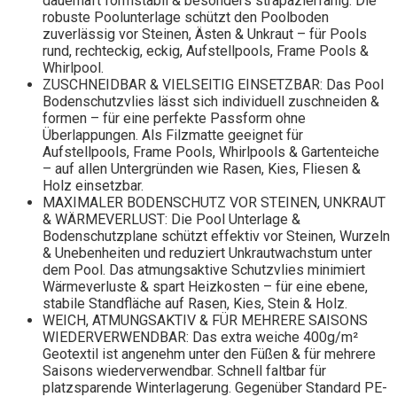
dauerhaft formstabil & besonders strapazierfähig. Die
robuste Poolunterlage schützt den Poolboden
zuverlässig vor Steinen, Ästen & Unkraut – für Pools
rund, rechteckig, eckig, Aufstellpools, Frame Pools &
Whirlpool.
ZUSCHNEIDBAR & VIELSEITIG EINSETZBAR: Das Pool
Bodenschutzvlies lässt sich individuell zuschneiden &
formen – für eine perfekte Passform ohne
Überlappungen. Als Filzmatte geeignet für
Aufstellpools, Frame Pools, Whirlpools & Gartenteiche
– auf allen Untergründen wie Rasen, Kies, Fliesen &
Holz einsetzbar.
MAXIMALER BODENSCHUTZ VOR STEINEN, UNKRAUT
& WÄRMEVERLUST: Die Pool Unterlage &
Bodenschutzplane schützt effektiv vor Steinen, Wurzeln
& Unebenheiten und reduziert Unkrautwachstum unter
dem Pool. Das atmungsaktive Schutzvlies minimiert
Wärmeverluste & spart Heizkosten – für eine ebene,
stabile Standfläche auf Rasen, Kies, Stein & Holz.
WEICH, ATMUNGSAKTIV & FÜR MEHRERE SAISONS
WIEDERVERWENDBAR: Das extra weiche 400g/m²
Geotextil ist angenehm unter den Füßen & für mehrere
Saisons wiederverwendbar. Schnell faltbar für
platzsparende Winterlagerung. Gegenüber Standard PE-