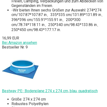
Freien, Camping, Verpackungen und zum Abdecken von
Gegenständen im Freien.
-Wir bieten Ihnen sechs Größen zur Auswahl: 274*274
cm/107.87*107.87 in、335*335 cm/131.89*131.89 in、
396*396 cm/155.91*155.91 in、200*300
cm/78.74*118.11 in、250*340 cm/98.43*133.86 in、
250*450 cm/98.43*177.17 in.
16,99 EUR
Bei Amazon ansehen
Bestseller Nr. 9
Bestway PE- Bodenplane 274 x 274 cm, blau, quadratisch
Größe: 274 x 274 cm
Robustes Polyethylen