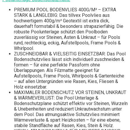
PREMIUM POOL BODENVLIES 400G/M² – EXTRA
STARK & LANGLEBIG: Das tillvex Poolvlies aus
hochwertigem 400g/m² Geotextil ist extra dick,
dauerhaft formstabil & besonders strapazierfähig. Die
robuste Poolunterlage schützt den Poolboden
zuverlässig vor Steinen, Ästen & Unkraut – für Pools
rund, rechteckig, eckig, Aufstellpools, Frame Pools &
Whirlpool.
ZUSCHNEIDBAR & VIELSEITIG EINSETZBAR: Das Pool
Bodenschutzvlies lässt sich individuell zuschneiden &
formen – für eine perfekte Passform ohne
Überlappungen. Als Filzmatte geeignet für
Aufstellpools, Frame Pools, Whirlpools & Gartenteiche
– auf allen Untergründen wie Rasen, Kies, Fliesen &
Holz einsetzbar.
MAXIMALER BODENSCHUTZ VOR STEINEN, UNKRAUT
& WÄRMEVERLUST: Die Pool Unterlage &
Bodenschutzplane schützt effektiv vor Steinen, Wurzeln
& Unebenheiten und reduziert Unkrautwachstum unter
dem Pool. Das atmungsaktive Schutzvlies minimiert
Wärmeverluste & spart Heizkosten – für eine ebene,
stabile Standfläche auf Rasen, Kies, Stein & Holz.