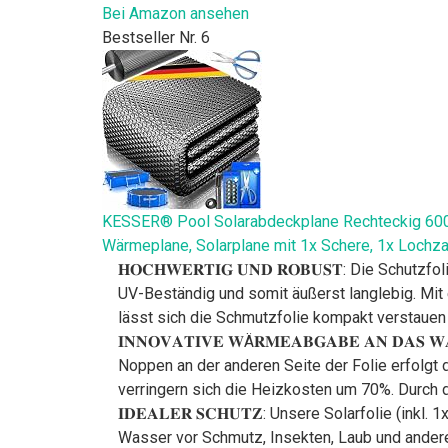
Bei Amazon ansehen
Bestseller Nr. 6
KESSER® Pool Solarabdeckplane Rechteckig 600
Wärmeplane, Solarplane mit 1x Schere, 1x Lochz
𝐇𝐎𝐂𝐇𝐖𝐄𝐑𝐓𝐈𝐆 𝐔𝐍𝐃 𝐑𝐎𝐁𝐔𝐒𝐓: Die Sc
UV-Beständig und somit äußerst langlebig. Mit
lässt sich die Schmutzfolie kompakt verstauen 
𝐈𝐍𝐍𝐎𝐕𝐀𝐓𝐈𝐕𝐄 𝐖Ä𝐑𝐌𝐄𝐀𝐁𝐆𝐀𝐁𝐄 𝐀𝐍 𝐃
Noppen an der anderen Seite der Folie erfolgt
verringern sich die Heizkosten um 70%. Durch 
𝐈𝐃𝐄𝐀𝐋𝐄𝐑 𝐒𝐂𝐇𝐔𝐓𝐙: Unsere Solarfolie (
Wasser vor Schmutz, Insekten, Laub und anderen