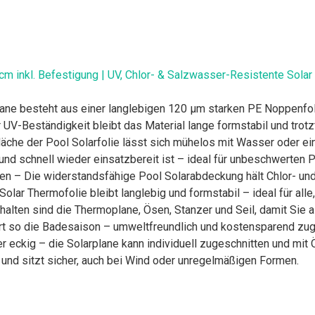
m inkl. Befestigung | UV, Chlor- & Salzwasser-Resistente Solar
ane besteht aus einer langlebigen 120 µm starken PE Noppenfol
 UV-Beständigkeit bleibt das Material lange formstabil und trotz
läche der Pool Solarfolie lässt sich mühelos mit Wasser oder ein
und schnell wieder einsatzbereit ist – ideal für unbeschwerten 
gen – Die widerstandsfähige Pool Solarabdeckung hält Chlor- u
olar Thermofolie bleibt langlebig und formstabil – ideal für alle,
lten sind die Thermoplane, Ösen, Stanzer und Seil, damit Sie a
t so die Badesaison – umweltfreundlich und kostensparend zugl
er eckig – die Solarplane kann individuell zugeschnitten und mit
 und sitzt sicher, auch bei Wind oder unregelmäßigen Formen.