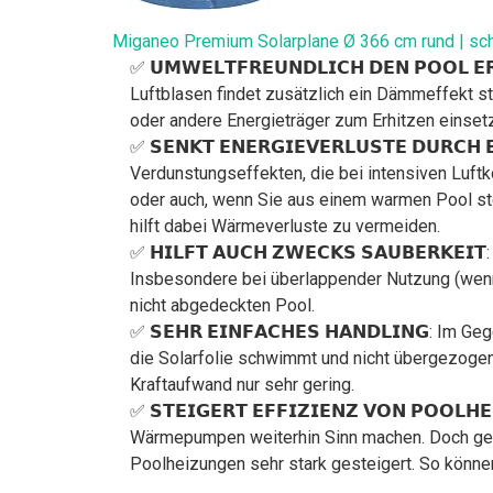
Miganeo Premium Solarplane Ø 366 cm rund | schw
✅ 𝗨𝗠𝗪𝗘𝗟𝗧𝗙𝗥𝗘𝗨𝗡𝗗𝗟𝗜𝗖𝗛 𝗗𝗘𝗡 𝗣𝗢𝗢
Luftblasen findet zusätzlich ein Dämmeffekt st
oder andere Energieträger zum Erhitzen einse
✅ 𝗦𝗘𝗡𝗞𝗧 𝗘𝗡𝗘𝗥𝗚𝗜𝗘𝗩𝗘𝗥𝗟𝗨𝗦𝗧𝗘 𝗗𝗨
Verdunstungseffekten, die bei intensiven Luft
oder auch, wenn Sie aus einem warmen Pool ste
hilft dabei Wärmeverluste zu vermeiden.
✅ 𝗛𝗜𝗟𝗙𝗧 𝗔𝗨𝗖𝗛 𝗭𝗪𝗘𝗖𝗞𝗦 𝗦𝗔𝗨𝗕𝗘𝗥𝗞𝗘
Insbesondere bei überlappender Nutzung (wenn d
nicht abgedeckten Pool.
✅ 𝗦𝗘𝗛𝗥 𝗘𝗜𝗡𝗙𝗔𝗖𝗛𝗘𝗦 𝗛𝗔𝗡𝗗𝗟𝗜𝗡𝗚: 
die Solarfolie schwimmt und nicht übergezogen
Kraftaufwand nur sehr gering.
✅ 𝗦𝗧𝗘𝗜𝗚𝗘𝗥𝗧 𝗘𝗙𝗙𝗜𝗭𝗜𝗘𝗡𝗭 𝗩𝗢𝗡 𝗣𝗢
Wärmepumpen weiterhin Sinn machen. Doch gera
Poolheizungen sehr stark gesteigert. So können