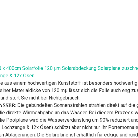
 x 400cm Solarfolie 120 µm Solarabdeckung Solarplane zusch
ange & 12x Ösen
hutzfolie aus einem hochwertigen Kunststoff ist besonders hochwert
 einer Materialdicke von 120 mµ lässt sich die Folie auch eng 
und stört Sie nicht bei Nichtgebrauch.
𝐒 𝐖𝐀𝐒𝐒𝐄𝐑: Die gebündelten Sonnenstrahlen strahlen direkt auf 
 die direkte Wärmeabgabe an das Wasser. Bei diesem Prozess wi
die Poolplane wird die Wasserverdunstung um 90% reduziert und 
inkl. 1x Lochzange & 12x Ösen) schützt aber nicht nur Ihr Portemon
 Ablagerungen. Die Solarplane ist erhältlich für eckige und ru