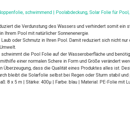
 | Noppenfolie, schwimmend | Poolabdeckung, Solar Folie für Pool
rt die Verdunstung des Wassers und verhindert somit ein sta
n Ihrem Pool mit natürlicher Sonnenenergie.
Laub oder Schmutz in Ihren Pool. Damit reduziert sich nicht nu
 Umwelt.
hwimmt die Pool Folie auf der Wasseroberfläche und benötigt k
e mithilfe einer normalen Schere in Form und Größe verändert wer
Überzeugung, dass die Qualität eines Produktes alles ist. Des
rch bleibt die Solarfolie selbst bei Regen oder Sturm stabil un
ß: 8 x 5 m | Stärke: 400µ | Farbe: blau | Material: PE-Folie mi