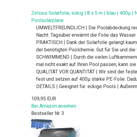
Zelsius Solarfolie, eckig | 8 x 5 m | blau | 400µ
Poolsolarplane
UMWELTFREUNDLICH | Die Poolabdeckung reduzie
Nacht. Tagsüber erwärmt die Folie das Wasser i
PRAKTISCH | Dank der Solarfolie gelangt kaum 
der benötigten Poolchemie. Gut für Sie und die
SCHWIMMEND | Durch die vielen Luftkammern sc
mal nicht exakt auf Ihren Pool passen, kann si
QUALITÄT VOR QUANTITÄT | Wir sind der festen 
fest und setzen auf 400µ starke PE-Folie. Dadu
DETAILS | Geeignet für: eckige Pools | Außenma
109,95 EUR
Bei Amazon ansehen
Bestseller Nr. 3