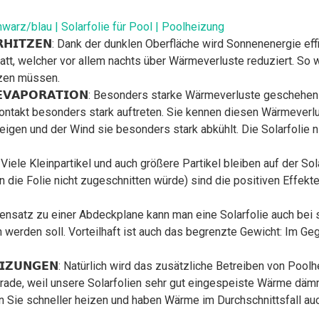
arz/blau | Solarfolie für Pool | Poolheizung
 𝗘𝗥𝗛𝗜𝗧𝗭𝗘𝗡: Dank der dunklen Oberfläche wird Sonnenenergie 
att, welcher vor allem nachts über Wärmeverluste reduziert. So 
tzen müssen.
𝗖𝗛 𝗘𝗩𝗔𝗣𝗢𝗥𝗔𝗧𝗜𝗢𝗡: Besonders starke Wärmeverluste gesch
kontakt besonders stark auftreten. Sie kennen diesen Wärmeverl
igen und der Wind sie besonders stark abkühlt. Die Solarfolie 
𝗜𝗧: Viele Kleinpartikel und auch größere Partikel bleiben auf der S
ie Folie nicht zugeschnitten würde) sind die positiven Effekte s
Im Gegensatz zu einer Abdeckplane kann man eine Solarfolie auch be
 werden soll. Vorteilhaft ist auch das begrenzte Gewicht: Im G
𝗟𝗛𝗘𝗜𝗭𝗨𝗡𝗚𝗘𝗡: Natürlich wird das zusätzliche Betreiben von P
de, weil unsere Solarfolien sehr gut eingespeiste Wärme dämm
 Sie schneller heizen und haben Wärme im Durchschnittsfall auc