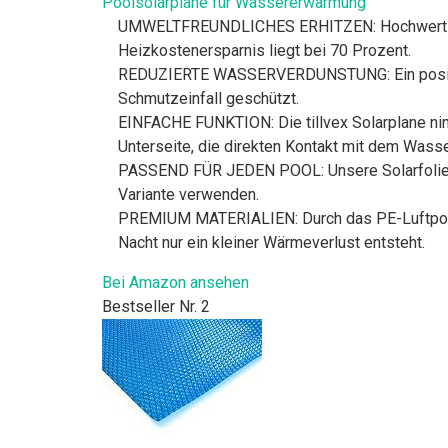
Poolsolarplane für Wassererwärmung
UMWELTFREUNDLICHES ERHITZEN: Hochwertige P
Heizkostenersparnis liegt bei 70 Prozent.
REDUZIERTE WASSERVERDUNSTUNG: Ein positiver
Schmutzeinfall geschützt.
EINFACHE FUNKTION: Die tillvex Solarplane ni
Unterseite, die direkten Kontakt mit dem Wass
PASSEND FÜR JEDEN POOL: Unsere Solarfolie läs
Variante verwenden.
PREMIUM MATERIALIEN: Durch das PE-Luftpolst
Nacht nur ein kleiner Wärmeverlust entsteht.
Bei Amazon ansehen
Bestseller Nr. 2