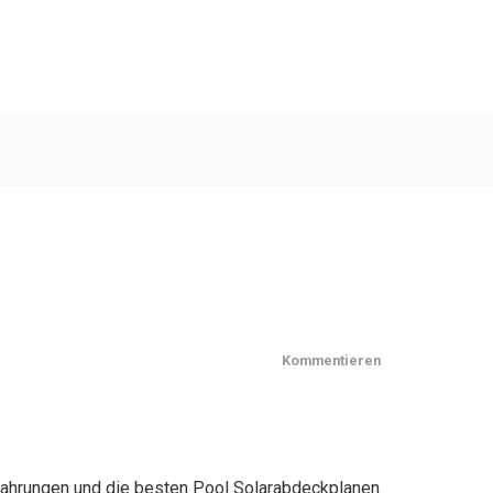
Kommentieren
rfahrungen und die besten Pool Solarabdeckplanen