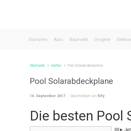
Zum Hauptinhalt springen
Startseite
Auto
Baumarkt
Drogerie
Elektro
Startseite
Garten
Pool Solarabdeckplane
Pool Solarabdeckplane
16. September 2017
Geschrieben von
fiify
Die besten Pool
llll➤ J