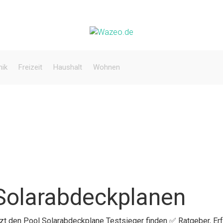
nik
Freizeit
Haushalt
Wohnen
 Solarabdeckplanen
etzt den Pool Solarabdeckplane Testsieger finden ✅ Ratgeber, E