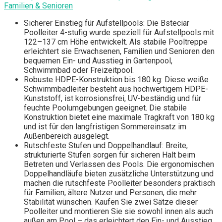
Familien & Senioren
Sicherer Einstieg für Aufstellpools: Die Bsteciar
Poolleiter 4-stufig wurde speziell für Aufstellpools mit
122–137 cm Höhe entwickelt. Als stabile Pooltreppe
erleichtert sie Erwachsenen, Familien und Senioren den
bequemen Ein- und Ausstieg in Gartenpool,
Schwimmbad oder Freizeitpool.
Robuste HDPE-Konstruktion bis 180 kg: Diese weiße
Schwimmbadleiter besteht aus hochwertigem HDPE-
Kunststoff, ist korrosionsfrei, UV-beständig und für
feuchte Poolumgebungen geeignet. Die stabile
Konstruktion bietet eine maximale Tragkraft von 180 kg
und ist für den langfristigen Sommereinsatz im
Außenbereich ausgelegt.
Rutschfeste Stufen und Doppelhandlauf: Breite,
strukturierte Stufen sorgen für sicheren Halt beim
Betreten und Verlassen des Pools. Die ergonomischen
Doppelhandläufe bieten zusätzliche Unterstützung und
machen die rutschfeste Poolleiter besonders praktisch
für Familien, ältere Nutzer und Personen, die mehr
Stabilität wünschen. Kaufen Sie zwei Sätze dieser
Poolleiter und montieren Sie sie sowohl innen als auch
außen am Pool – das erleichtert den Ein- und Ausstieg