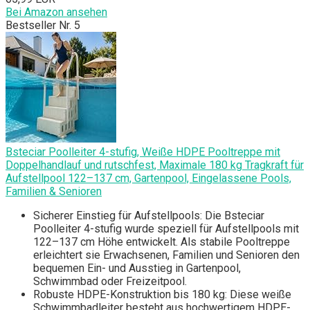
Bei Amazon ansehen
Bestseller Nr. 5
Bsteciar Poolleiter 4-stufig, Weiße HDPE Pooltreppe mit
Doppelhandlauf und rutschfest, Maximale 180 kg Tragkraft für
Aufstellpool 122–137 cm, Gartenpool, Eingelassene Pools,
Familien & Senioren
Sicherer Einstieg für Aufstellpools: Die Bsteciar
Poolleiter 4-stufig wurde speziell für Aufstellpools mit
122–137 cm Höhe entwickelt. Als stabile Pooltreppe
erleichtert sie Erwachsenen, Familien und Senioren den
bequemen Ein- und Ausstieg in Gartenpool,
Schwimmbad oder Freizeitpool.
Robuste HDPE-Konstruktion bis 180 kg: Diese weiße
Schwimmbadleiter besteht aus hochwertigem HDPE-