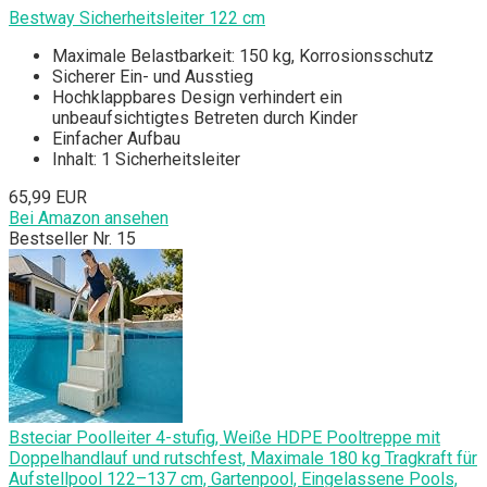
Bestway Sicherheitsleiter 122 cm
Maximale Belastbarkeit: 150 kg, Korrosionsschutz
Sicherer Ein- und Ausstieg
Hochklappbares Design verhindert ein
unbeaufsichtigtes Betreten durch Kinder
Einfacher Aufbau
Inhalt: 1 Sicherheitsleiter
65,99 EUR
Bei Amazon ansehen
Bestseller Nr. 15
Bsteciar Poolleiter 4-stufig, Weiße HDPE Pooltreppe mit
Doppelhandlauf und rutschfest, Maximale 180 kg Tragkraft für
Aufstellpool 122–137 cm, Gartenpool, Eingelassene Pools,