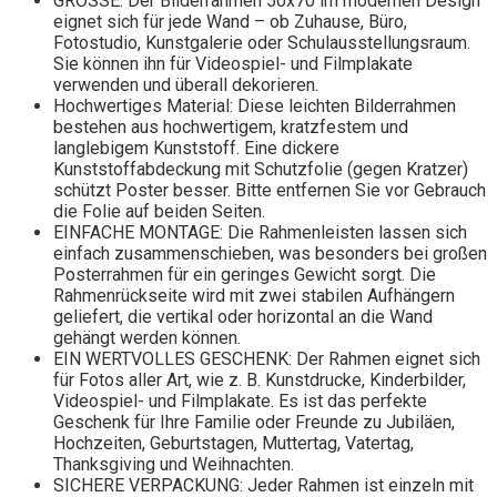
GRÖSSE: Der Bilderrahmen 50x70 im modernen Design
eignet sich für jede Wand – ob Zuhause, Büro,
Fotostudio, Kunstgalerie oder Schulausstellungsraum.
Sie können ihn für Videospiel- und Filmplakate
verwenden und überall dekorieren.
Hochwertiges Material: Diese leichten Bilderrahmen
bestehen aus hochwertigem, kratzfestem und
langlebigem Kunststoff. Eine dickere
Kunststoffabdeckung mit Schutzfolie (gegen Kratzer)
schützt Poster besser. Bitte entfernen Sie vor Gebrauch
die Folie auf beiden Seiten.
EINFACHE MONTAGE: Die Rahmenleisten lassen sich
einfach zusammenschieben, was besonders bei großen
Posterrahmen für ein geringes Gewicht sorgt. Die
Rahmenrückseite wird mit zwei stabilen Aufhängern
geliefert, die vertikal oder horizontal an die Wand
gehängt werden können.
EIN WERTVOLLES GESCHENK: Der Rahmen eignet sich
für Fotos aller Art, wie z. B. Kunstdrucke, Kinderbilder,
Videospiel- und Filmplakate. Es ist das perfekte
Geschenk für Ihre Familie oder Freunde zu Jubiläen,
Hochzeiten, Geburtstagen, Muttertag, Vatertag,
Thanksgiving und Weihnachten.
SICHERE VERPACKUNG: Jeder Rahmen ist einzeln mit