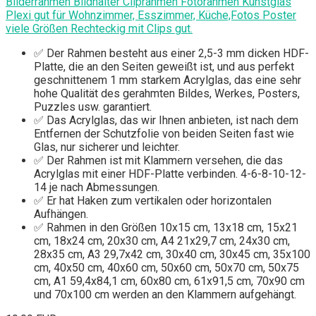
Bilderrahmen Bildhalter Cliprahmen Fotorahmen Kunstglas
Plexi gut für Wohnzimmer, Esszimmer, Küche,Fotos Poster
viele Größen Rechteckig mit Clips gut.
✅ Der Rahmen besteht aus einer 2,5-3 mm dicken HDF-
Platte, die an den Seiten geweißt ist, und aus perfekt
geschnittenem 1 mm starkem Acrylglas, das eine sehr
hohe Qualität des gerahmten Bildes, Werkes, Posters,
Puzzles usw. garantiert.
✅ Das Acrylglas, das wir Ihnen anbieten, ist nach dem
Entfernen der Schutzfolie von beiden Seiten fast wie
Glas, nur sicherer und leichter.
✅ Der Rahmen ist mit Klammern versehen, die das
Acrylglas mit einer HDF-Platte verbinden. 4-6-8-10-12-
14 je nach Abmessungen.
✅ Er hat Haken zum vertikalen oder horizontalen
Aufhängen.
✅ Rahmen in den Größen 10x15 cm, 13x18 cm, 15x21
cm, 18x24 cm, 20x30 cm, A4 21x29,7 cm, 24x30 cm,
28x35 cm, A3 29,7x42 cm, 30x40 cm, 30x45 cm, 35x100
cm, 40x50 cm, 40x60 cm, 50x60 cm, 50x70 cm, 50x75
cm, A1 59,4x84,1 cm, 60x80 cm, 61x91,5 cm, 70x90 cm
und 70x100 cm werden an den Klammern aufgehängt.