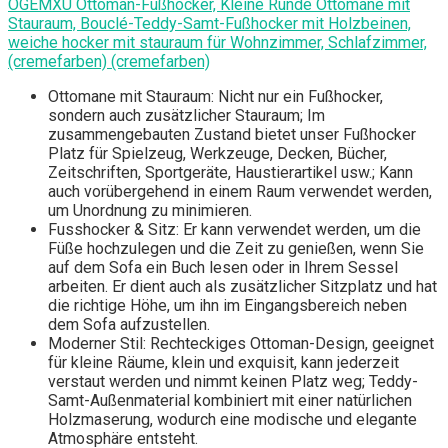
OGEMXU Ottoman-Fußhocker, Kleine Runde Ottomane mit
Stauraum, Bouclé-Teddy-Samt-Fußhocker mit Holzbeinen,
weiche hocker mit stauraum für Wohnzimmer, Schlafzimmer,
(cremefarben) (cremefarben)
Ottomane mit Stauraum: Nicht nur ein Fußhocker,
sondern auch zusätzlicher Stauraum; Im
zusammengebauten Zustand bietet unser Fußhocker
Platz für Spielzeug, Werkzeuge, Decken, Bücher,
Zeitschriften, Sportgeräte, Haustierartikel usw.; Kann
auch vorübergehend in einem Raum verwendet werden,
um Unordnung zu minimieren.
Fusshocker & Sitz: Er kann verwendet werden, um die
Füße hochzulegen und die Zeit zu genießen, wenn Sie
auf dem Sofa ein Buch lesen oder in Ihrem Sessel
arbeiten. Er dient auch als zusätzlicher Sitzplatz und hat
die richtige Höhe, um ihn im Eingangsbereich neben
dem Sofa aufzustellen.
Moderner Stil: Rechteckiges Ottoman-Design, geeignet
für kleine Räume, klein und exquisit, kann jederzeit
verstaut werden und nimmt keinen Platz weg; Teddy-
Samt-Außenmaterial kombiniert mit einer natürlichen
Holzmaserung, wodurch eine modische und elegante
Atmosphäre entsteht.