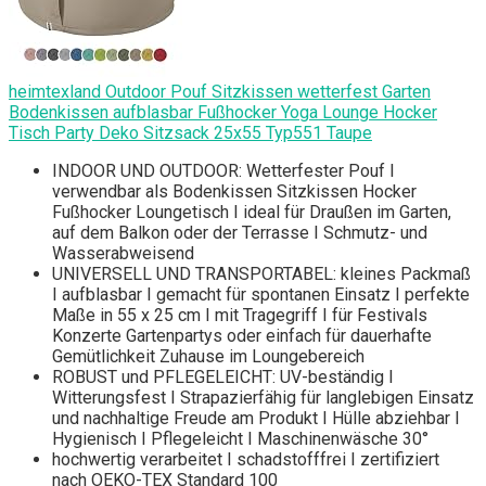
heimtexland Outdoor Pouf Sitzkissen wetterfest Garten
Bodenkissen aufblasbar Fußhocker Yoga Lounge Hocker
Tisch Party Deko Sitzsack 25x55 Typ551 Taupe
INDOOR UND OUTDOOR: Wetterfester Pouf I
verwendbar als Bodenkissen Sitzkissen Hocker
Fußhocker Loungetisch I ideal für Draußen im Garten,
auf dem Balkon oder der Terrasse I Schmutz- und
Wasserabweisend
UNIVERSELL UND TRANSPORTABEL: kleines Packmaß
I aufblasbar I gemacht für spontanen Einsatz I perfekte
Maße in 55 x 25 cm I mit Tragegriff I für Festivals
Konzerte Gartenpartys oder einfach für dauerhafte
Gemütlichkeit Zuhause im Loungebereich
ROBUST und PFLEGELEICHT: UV-beständig I
Witterungsfest I Strapazierfähig für langlebigen Einsatz
und nachhaltige Freude am Produkt I Hülle abziehbar I
Hygienisch I Pflegeleicht I Maschinenwäsche 30°
hochwertig verarbeitet I schadstofffrei I zertifiziert
nach OEKO-TEX Standard 100