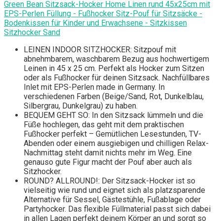
Green Bean Sitzsack-Hocker Home Linen rund 45x25cm mit
EPS-Perlen Füllung - Fußhocker Sitz-Pouf für Sitzsäcke -
Bodenkissen für Kinder und Erwachsene - Sitzkissen
Sitzhocker Sand
LEINEN INDOOR SITZHOCKER: Sitzpouf mit
abnehmbarem, waschbarem Bezug aus hochwertigem
Leinen in 45 x 25 cm. Perfekt als Hocker zum Sitzen
oder als Fußhocker für deinen Sitzsack. Nachfüllbares
Inlet mit EPS-Perlen made in Germany. In
verschiedenen Farben (Beige/Sand, Rot, Dunkelblau,
Silbergrau, Dunkelgrau) zu haben.
BEQUEM GEHT SO: In den Sitzsack lümmeln und die
Füße hochlegen, das geht mit dem praktischen
Fußhocker perfekt – Gemütlichen Lesestunden, TV-
Abenden oder einem ausgiebigen und chilligen Relax-
Nachmittag steht damit nichts mehr im Weg. Eine
genauso gute Figur macht der Pouf aber auch als
Sitzhocker.
ROUND? ALLROUND!: Der Sitzsack-Hocker ist so
vielseitig wie rund und eignet sich als platzsparende
Alternative für Sessel, Gästestühle, Fußablage oder
Partyhocker. Das flexible Füllmaterial passt sich dabei
in allen Lagen perfekt deinem Körper an und sorgt so