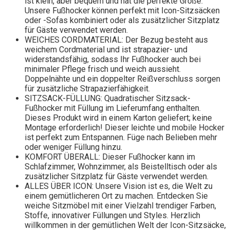
ist klein, aber bequem und hat die perfekte Größe.
Unsere Fußhocker können perfekt mit Icon-Sitzsäcken
oder -Sofas kombiniert oder als zusätzlicher Sitzplatz
für Gäste verwendet werden.
WEICHES CORDMATERIAL: Der Bezug besteht aus
weichem Cordmaterial und ist strapazier- und
widerstandsfähig, sodass Ihr Fußhocker auch bei
minimaler Pflege frisch und weich aussieht.
Doppelnähte und ein doppelter Reißverschluss sorgen
für zusätzliche Strapazierfähigkeit.
SITZSACK-FÜLLUNG: Quadratischer Sitzsack-
Fußhocker mit Füllung im Lieferumfang enthalten.
Dieses Produkt wird in einem Karton geliefert; keine
Montage erforderlich! Dieser leichte und mobile Hocker
ist perfekt zum Entspannen. Füge nach Belieben mehr
oder weniger Füllung hinzu.
KOMFORT ÜBERALL: Dieser Fußhocker kann im
Schlafzimmer, Wohnzimmer, als Beistelltisch oder als
zusätzlicher Sitzplatz für Gäste verwendet werden.
ALLES ÜBER ICON: Unsere Vision ist es, die Welt zu
einem gemütlicheren Ort zu machen. Entdecken Sie
weiche Sitzmöbel mit einer Vielzahl trendiger Farben,
Stoffe, innovativer Füllungen und Styles. Herzlich
willkommen in der gemütlichen Welt der Icon-Sitzsäcke,