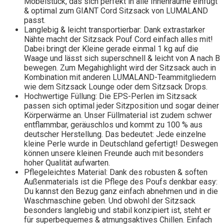
Möbelstück, das sich perfekt in alle Innenräume einfügt
& optimal zum GIANT Cord Sitzsack von LUMALAND
passt.
Langlebig & leicht transportierbar: Dank extrastarker
Nähte macht der Sitzsack Pouf Cord einfach alles mit!
Dabei bringt der Kleine gerade einmal 1 kg auf die
Waage und lässt sich superschnell & leicht von A nach B
bewegen. Zum Megahighlight wird der Sitzsack auch in
Kombination mit anderen LUMALAND-Teammitgliedern
wie dem Sitzsack Lounge oder dem Sitzsack Drops.
Hochwertige Füllung: Die EPS-Perlen im Sitzsack
passen sich optimal jeder Sitzposition und sogar deiner
Körperwärme an. Unser Füllmaterial ist zudem schwer
entflammbar, geräuschlos und kommt zu 100 % aus
deutscher Herstellung. Das bedeutet: Jede einzelne
kleine Perle wurde in Deutschland gefertigt! Deswegen
können unsere kleinen Freunde auch mit besonders
hoher Qualität aufwarten.
Pflegeleichtes Material: Dank des robusten & soften
Außenmaterials ist die Pflege des Poufs denkbar easy:
Du kannst den Bezug ganz einfach abnehmen und in die
Waschmaschine geben. Und obwohl der Sitzsack
besonders langlebig und stabil konzipiert ist, steht er
für superbequemes & atmungsaktives Chillen. Einfach