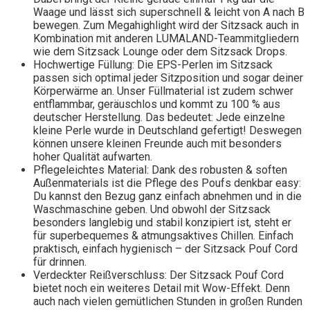
Waage und lässt sich superschnell & leicht von A nach B
bewegen. Zum Megahighlight wird der Sitzsack auch in
Kombination mit anderen LUMALAND-Teammitgliedern
wie dem Sitzsack Lounge oder dem Sitzsack Drops.
Hochwertige Füllung: Die EPS-Perlen im Sitzsack
passen sich optimal jeder Sitzposition und sogar deiner
Körperwärme an. Unser Füllmaterial ist zudem schwer
entflammbar, geräuschlos und kommt zu 100 % aus
deutscher Herstellung. Das bedeutet: Jede einzelne
kleine Perle wurde in Deutschland gefertigt! Deswegen
können unsere kleinen Freunde auch mit besonders
hoher Qualität aufwarten.
Pflegeleichtes Material: Dank des robusten & soften
Außenmaterials ist die Pflege des Poufs denkbar easy:
Du kannst den Bezug ganz einfach abnehmen und in die
Waschmaschine geben. Und obwohl der Sitzsack
besonders langlebig und stabil konzipiert ist, steht er
für superbequemes & atmungsaktives Chillen. Einfach
praktisch, einfach hygienisch – der Sitzsack Pouf Cord
für drinnen.
Verdeckter Reißverschluss: Der Sitzsack Pouf Cord
bietet noch ein weiteres Detail mit Wow-Effekt. Denn
auch nach vielen gemütlichen Stunden in großen Runden