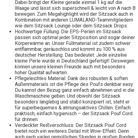
Dabei bringt der Kleine gerade einmal 1 kg auf die
Waage und lässt sich superschnell & leicht von A nach B
bewegen. Zum Megahighlight wird der Sitzsack auch in
Kombination mit anderen LUMALAND-Teammitgliedern
wie dem Sitzsack Lounge oder dem Sitzsack Drops.
Hochwertige Füllung: Die EPS-Perlen im Sitzsack
passen sich optimal jeder Sitzposition und sogar deiner
Körperwärme an. Unser Füllmaterial ist zudem schwer
entflammbar, geräuschlos und kommt zu 100 % aus
deutscher Herstellung. Das bedeutet: Jede einzelne
kleine Perle wurde in Deutschland gefertigt! Deswegen
können unsere kleinen Freunde auch mit besonders
hoher Qualität aufwarten.
Pflegeleichtes Material: Dank des robusten & soften
Außenmaterials ist die Pflege des Poufs denkbar easy:
Du kannst den Bezug ganz einfach abnehmen und in die
Waschmaschine geben. Und obwohl der Sitzsack
besonders langlebig und stabil konzipiert ist, steht er
für superbequemes & atmungsaktives Chillen. Einfach
praktisch, einfach hygienisch – der Sitzsack Pouf Cord
für drinnen.
Verdeckter Reißverschluss: Der Sitzsack Pouf Cord
bietet noch ein weiteres Detail mit Wow-Effekt. Denn
auch nach vielen gemütlichen Stunden in großen Runden