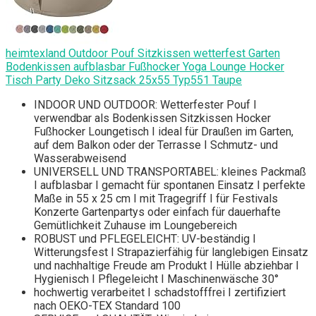
heimtexland Outdoor Pouf Sitzkissen wetterfest Garten
Bodenkissen aufblasbar Fußhocker Yoga Lounge Hocker
Tisch Party Deko Sitzsack 25x55 Typ551 Taupe
INDOOR UND OUTDOOR: Wetterfester Pouf I
verwendbar als Bodenkissen Sitzkissen Hocker
Fußhocker Loungetisch I ideal für Draußen im Garten,
auf dem Balkon oder der Terrasse I Schmutz- und
Wasserabweisend
UNIVERSELL UND TRANSPORTABEL: kleines Packmaß
I aufblasbar I gemacht für spontanen Einsatz I perfekte
Maße in 55 x 25 cm I mit Tragegriff I für Festivals
Konzerte Gartenpartys oder einfach für dauerhafte
Gemütlichkeit Zuhause im Loungebereich
ROBUST und PFLEGELEICHT: UV-beständig I
Witterungsfest I Strapazierfähig für langlebigen Einsatz
und nachhaltige Freude am Produkt I Hülle abziehbar I
Hygienisch I Pflegeleicht I Maschinenwäsche 30°
hochwertig verarbeitet I schadstofffrei I zertifiziert
nach OEKO-TEX Standard 100