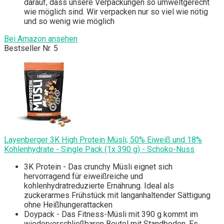
darauf, dass unsere Verpackungen so umweltgerecht
wie möglich sind. Wir verpacken nur so viel wie nötig
und so wenig wie möglich
Bei Amazon ansehen
Bestseller Nr. 5
Layenberger 3K High Protein Müsli, 50% Eiweiß und 18%
Kohlenhydrate - Single Pack (1x 390 g) - Schoko-Nuss
3K Protein - Das crunchy Müsli eignet sich
hervorragend für eiweißreiche und
kohlenhydratreduzierte Ernährung. Ideal als
zuckerarmes Frühstück mit langanhaltender Sättigung
ohne Heißhungerattacken
Doypack - Das Fitness-Müsli mit 390 g kommt im
wiederverschließbaren Beutel mit Standboden. Es