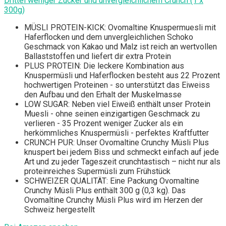
Drittel weniger Zucker und unvergleichlichem Crunch (1 x
300g)
MÜSLI PROTEIN-KICK: Ovomaltine Knuspermuesli mit
Haferflocken und dem unvergleichlichen Schoko
Geschmack von Kakao und Malz ist reich an wertvollen
Ballaststoffen und liefert dir extra Protein
PLUS PROTEIN: Die leckere Kombination aus
Knuspermüsli und Haferflocken besteht aus 22 Prozent
hochwertigen Proteinen - so unterstützt das Eiweiss
den Aufbau und den Erhalt der Muskelmasse
LOW SUGAR: Neben viel Eiweiß enthält unser Protein
Muesli - ohne seinen einzigartigen Geschmack zu
verlieren - 35 Prozent weniger Zucker als ein
herkömmliches Knuspermüsli - perfektes Kraftfutter
CRUNCH PUR: Unser Ovomaltine Crunchy Müsli Plus
knuspert bei jedem Biss und schmeckt einfach auf jede
Art und zu jeder Tageszeit crunchtastisch – nicht nur als
proteinreiches Supermüsli zum Frühstück
SCHWEIZER QUALITÄT: Eine Packung Ovomaltine
Crunchy Müsli Plus enthält 300 g (0,3 kg). Das
Ovomaltine Crunchy Müsli Plus wird im Herzen der
Schweiz hergestellt