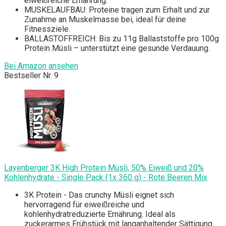
eiweißreiche Ernährung.
MUSKELAUFBAU: Proteine tragen zum Erhalt und zur
Zunahme an Muskelmasse bei, ideal für deine
Fitnessziele.
BALLASTOFFREICH: Bis zu 11g Ballaststoffe pro 100g
Protein Müsli – unterstützt eine gesunde Verdauung.
Bei Amazon ansehen
Bestseller Nr. 9
Layenberger 3K High Protein Müsli, 50% Eiweiß und 20%
Kohlenhydrate - Single Pack (1x 360 g) - Rote Beeren Mix
3K Protein - Das crunchy Müsli eignet sich
hervorragend für eiweißreiche und
kohlenhydratreduzierte Ernährung. Ideal als
zuckerarmes Frühstück mit langanhaltender Sättigung