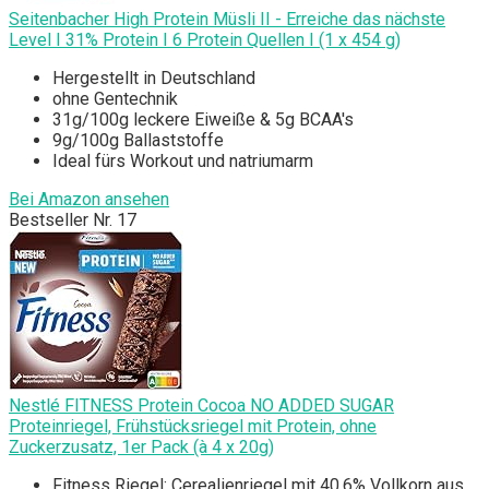
Seitenbacher High Protein Müsli II - Erreiche das nächste
Level I 31% Protein I 6 Protein Quellen I (1 x 454 g)
Hergestellt in Deutschland
ohne Gentechnik
31g/100g leckere Eiweiße & 5g BCAA's
9g/100g Ballaststoffe
Ideal fürs Workout und natriumarm
Bei Amazon ansehen
Bestseller Nr. 17
Nestlé FITNESS Protein Cocoa NO ADDED SUGAR
Proteinriegel, Frühstücksriegel mit Protein, ohne
Zuckerzusatz, 1er Pack (à 4 x 20g)
Fitness Riegel: Cerealienriegel mit 40,6% Vollkorn aus