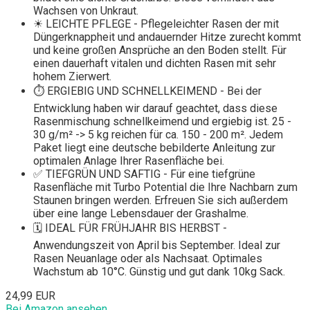
Wachsen von Unkraut.
☀ LEICHTE PFLEGE - Pflegeleichter Rasen der mit
Düngerknappheit und andauernder Hitze zurecht kommt
und keine großen Ansprüche an den Boden stellt. Für
einen dauerhaft vitalen und dichten Rasen mit sehr
hohem Zierwert.
⏱ ERGIEBIG UND SCHNELLKEIMEND - Bei der
Entwicklung haben wir darauf geachtet, dass diese
Rasenmischung schnellkeimend und ergiebig ist. 25 -
30 g/m² -> 5 kg reichen für ca. 150 - 200 m². Jedem
Paket liegt eine deutsche bebilderte Anleitung zur
optimalen Anlage Ihrer Rasenfläche bei.
✅ TIEFGRÜN UND SAFTIG - Für eine tiefgrüne
Rasenfläche mit Turbo Potential die Ihre Nachbarn zum
Staunen bringen werden. Erfreuen Sie sich außerdem
über eine lange Lebensdauer der Grashalme.
🗓 IDEAL FÜR FRÜHJAHR BIS HERBST -
Anwendungszeit von April bis September. Ideal zur
Rasen Neuanlage oder als Nachsaat. Optimales
Wachstum ab 10°C. Günstig und gut dank 10kg Sack.
24,99 EUR
Bei Amazon ansehen