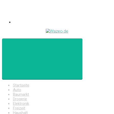
Startseite
Auto
Baumarkt
Drogerie
Elektronik
Freizeit
Haushalt