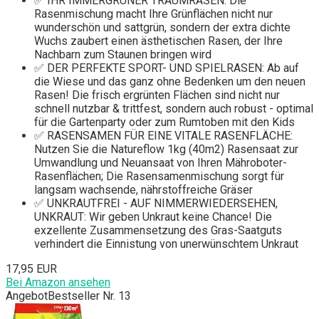
✅ IHR IMMERGRÜNER TRAUMRASEN: Die
Rasenmischung macht Ihre Grünflächen nicht nur
wunderschön und sattgrün, sondern der extra dichte
Wuchs zaubert einen ästhetischen Rasen, der Ihre
Nachbarn zum Staunen bringen wird
✅ DER PERFEKTE SPORT- UND SPIELRASEN: Ab auf
die Wiese und das ganz ohne Bedenken um den neuen
Rasen! Die frisch ergrünten Flächen sind nicht nur
schnell nutzbar & trittfest, sondern auch robust - optimal
für die Gartenparty oder zum Rumtoben mit den Kids
✅ RASENSAMEN FÜR EINE VITALE RASENFLÄCHE:
Nutzen Sie die Natureflow 1kg (40m2) Rasensaat zur
Umwandlung und Neuansaat von Ihren Mähroboter-
Rasenflächen; Die Rasensamenmischung sorgt für
langsam wachsende, nährstoffreiche Gräser
✅ UNKRAUTFREI - AUF NIMMERWIEDERSEHEN,
UNKRAUT: Wir geben Unkraut keine Chance! Die
exzellente Zusammensetzung des Gras-Saatguts
verhindert die Einnistung von unerwünschtem Unkraut
17,95 EUR
Bei Amazon ansehen
Angebot
Bestseller Nr. 13