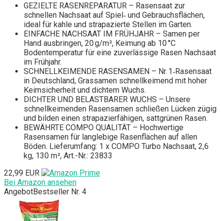
GEZIELTE RASENREPARATUR – Rasensaat zur
schnellen Nachsaat auf Spiel‑ und Gebrauchsflächen,
ideal für kahle und strapazierte Stellen im Garten.
EINFACHE NACHSAAT IM FRÜHJAHR – Samen per
Hand ausbringen, 20 g/m², Keimung ab 10 °C
Bodentemperatur für eine zuverlässige Rasen Nachsaat
im Frühjahr.
SCHNELLKEIMENDE RASENSAMEN – Nr. 1‑Rasensaat
in Deutschland, Grassamen schnellkeimend mit hoher
Keimsicherheit und dichtem Wuchs.
DICHTER UND BELASTBARER WUCHS – Unsere
schnellkeimenden Rasensamen schließen Lücken zügig
und bilden einen strapazierfähigen, sattgrünen Rasen.
BEWÄHRTE COMPO QUALITÄT – Hochwertige
Rasensamen für langlebige Rasenflächen auf allen
Böden. Lieferumfang: 1 x COMPO Turbo Nachsaat, 2,6
kg, 130 m², Art.-Nr.: 23833
22,99 EUR
Bei Amazon ansehen
Angebot
Bestseller Nr. 4