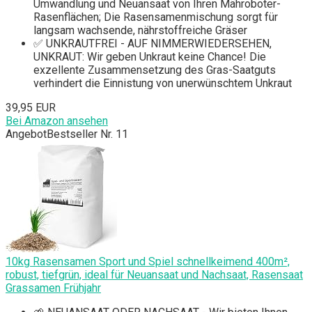
Umwandlung und Neuansaat von Ihren Mähroboter-
Rasenflächen; Die Rasensamenmischung sorgt für
langsam wachsende, nährstoffreiche Gräser
✅ UNKRAUTFREI - AUF NIMMERWIEDERSEHEN,
UNKRAUT: Wir geben Unkraut keine Chance! Die
exzellente Zusammensetzung des Gras-Saatguts
verhindert die Einnistung von unerwünschtem Unkraut
39,95 EUR
Bei Amazon ansehen
Angebot
Bestseller Nr. 11
10kg Rasensamen Sport und Spiel schnellkeimend 400m²,
robust, tiefgrün, ideal für Neuansaat und Nachsaat, Rasensaat
Grassamen Frühjahr