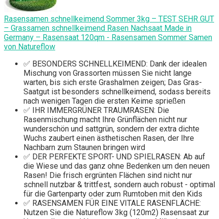
Rasensamen schnellkeimend Sommer 3kg – TEST SEHR GUT
– Grassamen schnellkeimend Rasen Nachsaat Made in
Germany – Rasensaat 120qm - Rasensamen Sommer Samen
von Natureflow
✅ BESONDERS SCHNELLKEIMEND: Dank der idealen
Mischung von Grassorten müssen Sie nicht lange
warten, bis sich erste Grashalmen zeigen; Das Gras-
Saatgut ist besonders schnellkeimend, sodass bereits
nach wenigen Tagen die ersten Keime sprießen
✅ IHR IMMERGRÜNER TRAUMRASEN: Die
Rasenmischung macht Ihre Grünflächen nicht nur
wunderschön und sattgrün, sondern der extra dichte
Wuchs zaubert einen ästhetischen Rasen, der Ihre
Nachbarn zum Staunen bringen wird
✅ DER PERFEKTE SPORT- UND SPIELRASEN: Ab auf
die Wiese und das ganz ohne Bedenken um den neuen
Rasen! Die frisch ergrünten Flächen sind nicht nur
schnell nutzbar & trittfest, sondern auch robust - optimal
für die Gartenparty oder zum Rumtoben mit den Kids
✅ RASENSAMEN FÜR EINE VITALE RASENFLÄCHE:
Nutzen Sie die Natureflow 3kg (120m2) Rasensaat zur