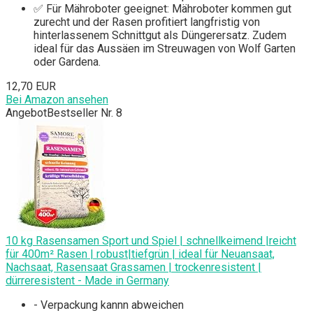
✅ Für Mähroboter geeignet: Mähroboter kommen gut
zurecht und der Rasen profitiert langfristig von
hinterlassenem Schnittgut als Düngerersatz. Zudem
ideal für das Aussäen im Streuwagen von Wolf Garten
oder Gardena.
12,70 EUR
Bei Amazon ansehen
Angebot
Bestseller Nr. 8
10 kg Rasensamen Sport und Spiel | schnellkeimend |reicht
für 400m² Rasen | robust|tiefgrün | ideal für Neuansaat,
Nachsaat, Rasensaat Grassamen | trockenresistent |
dürreresistent - Made in Germany
- Verpackung kannn abweichen