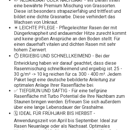
🌱 NEUANSAAT ODER NACHSAAT - Wir bieten Ihnen
eine bewährte Premium Mischung von Grassorten.
Diese ist besonders strapazierfähig und trittfest und
bildet eine dichte Grasnarbe. Diese verhindert das
Wachsen von Unkraut.
☀ LEICHTE PFLEGE - Pflegeleichter Rasen der mit
Düngerknappheit und andauernder Hitze zurecht kommt
und keine großen Ansprüche an den Boden stellt. Für
einen dauerhaft vitalen und dichten Rasen mit sehr
hohem Zierwert.
⏱ ERGIEBIG UND SCHNELLKEIMEND - Bei der
Entwicklung haben wir darauf geachtet, dass diese
Rasenmischung schnellkeimend und ergiebig ist. 25 -
30 g/m² -> 10 kg reichen für ca. 300 - 400 m². Jedem
Paket liegt eine deutsche bebilderte Anleitung zur
optimalen Anlage Ihrer Rasenfläche bei.
✅ TIEFGRÜN UND SAFTIG - Für eine tiefgrüne
Rasenfläche mit Turbo Potential die Ihre Nachbarn zum
Staunen bringen werden. Erfreuen Sie sich außerdem
über eine lange Lebensdauer der Grashalme.
🗓 IDEAL FÜR FRÜHJAHR BIS HERBST -
Anwendungszeit von April bis September. Ideal zur
Rasen Neuanlage oder als Nachsaat. Optimales