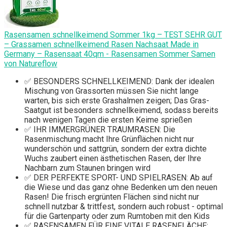
Rasensamen schnellkeimend Sommer 1kg – TEST SEHR GUT
– Grassamen schnellkeimend Rasen Nachsaat Made in
Germany – Rasensaat 40qm - Rasensamen Sommer Samen
von Natureflow
✅ BESONDERS SCHNELLKEIMEND: Dank der idealen
Mischung von Grassorten müssen Sie nicht lange
warten, bis sich erste Grashalmen zeigen; Das Gras-
Saatgut ist besonders schnellkeimend, sodass bereits
nach wenigen Tagen die ersten Keime sprießen
✅ IHR IMMERGRÜNER TRAUMRASEN: Die
Rasenmischung macht Ihre Grünflächen nicht nur
wunderschön und sattgrün, sondern der extra dichte
Wuchs zaubert einen ästhetischen Rasen, der Ihre
Nachbarn zum Staunen bringen wird
✅ DER PERFEKTE SPORT- UND SPIELRASEN: Ab auf
die Wiese und das ganz ohne Bedenken um den neuen
Rasen! Die frisch ergrünten Flächen sind nicht nur
schnell nutzbar & trittfest, sondern auch robust - optimal
für die Gartenparty oder zum Rumtoben mit den Kids
✅ RASENSAMEN FÜR EINE VITALE RASENFLÄCHE: