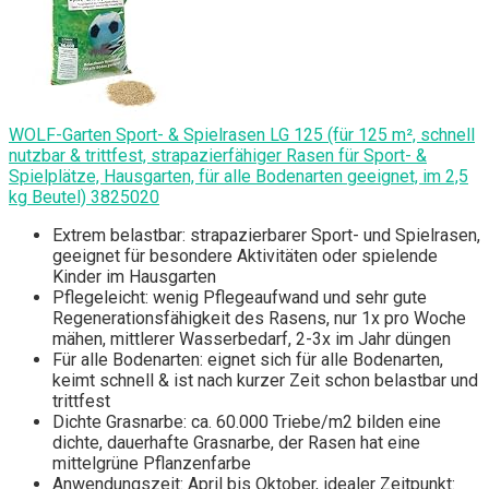
WOLF-Garten Sport- & Spielrasen LG 125 (für 125 m², schnell
nutzbar & trittfest, strapazierfähiger Rasen für Sport- &
Spielplätze, Hausgarten, für alle Bodenarten geeignet, im 2,5
kg Beutel) 3825020
Extrem belastbar: strapazierbarer Sport- und Spielrasen,
geeignet für besondere Aktivitäten oder spielende
Kinder im Hausgarten
Pflegeleicht: wenig Pflegeaufwand und sehr gute
Regenerationsfähigkeit des Rasens, nur 1x pro Woche
mähen, mittlerer Wasserbedarf, 2-3x im Jahr düngen
Für alle Bodenarten: eignet sich für alle Bodenarten,
keimt schnell & ist nach kurzer Zeit schon belastbar und
trittfest
Dichte Grasnarbe: ca. 60.000 Triebe/m2 bilden eine
dichte, dauerhafte Grasnarbe, der Rasen hat eine
mittelgrüne Pflanzenfarbe
Anwendungszeit: April bis Oktober, idealer Zeitpunkt: