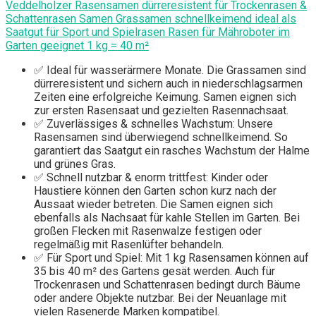
Veddelholzer Rasensamen dürreresistent für Trockenrasen &
Schattenrasen Samen Grassamen schnellkeimend ideal als
Saatgut für Sport und Spielrasen Rasen für Mähroboter im
Garten geeignet 1 kg = 40 m²
✅ Ideal für wasserärmere Monate. Die Grassamen sind
dürreresistent und sichern auch in niederschlagsarmen
Zeiten eine erfolgreiche Keimung. Samen eignen sich
zur ersten Rasensaat und gezielten Rasennachsaat.
✅ Zuverlässiges & schnelles Wachstum: Unsere
Rasensamen sind überwiegend schnellkeimend. So
garantiert das Saatgut ein rasches Wachstum der Halme
und grünes Gras.
✅ Schnell nutzbar & enorm trittfest: Kinder oder
Haustiere können den Garten schon kurz nach der
Aussaat wieder betreten. Die Samen eignen sich
ebenfalls als Nachsaat für kahle Stellen im Garten. Bei
großen Flecken mit Rasenwalze festigen oder
regelmäßig mit Rasenlüfter behandeln.
✅ Für Sport und Spiel: Mit 1 kg Rasensamen können auf
35 bis 40 m² des Gartens gesät werden. Auch für
Trockenrasen und Schattenrasen bedingt durch Bäume
oder andere Objekte nutzbar. Bei der Neuanlage mit
vielen Rasenerde Marken kompatibel.