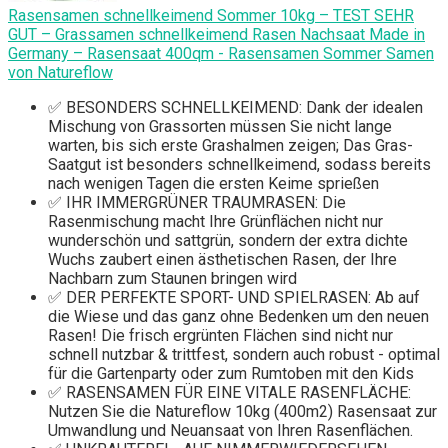
Rasensamen schnellkeimend Sommer 10kg – TEST SEHR
GUT – Grassamen schnellkeimend Rasen Nachsaat Made in
Germany – Rasensaat 400qm - Rasensamen Sommer Samen
von Natureflow
✅ BESONDERS SCHNELLKEIMEND: Dank der idealen
Mischung von Grassorten müssen Sie nicht lange
warten, bis sich erste Grashalmen zeigen; Das Gras-
Saatgut ist besonders schnellkeimend, sodass bereits
nach wenigen Tagen die ersten Keime sprießen
✅ IHR IMMERGRÜNER TRAUMRASEN: Die
Rasenmischung macht Ihre Grünflächen nicht nur
wunderschön und sattgrün, sondern der extra dichte
Wuchs zaubert einen ästhetischen Rasen, der Ihre
Nachbarn zum Staunen bringen wird
✅ DER PERFEKTE SPORT- UND SPIELRASEN: Ab auf
die Wiese und das ganz ohne Bedenken um den neuen
Rasen! Die frisch ergrünten Flächen sind nicht nur
schnell nutzbar & trittfest, sondern auch robust - optimal
für die Gartenparty oder zum Rumtoben mit den Kids
✅ RASENSAMEN FÜR EINE VITALE RASENFLÄCHE:
Nutzen Sie die Natureflow 10kg (400m2) Rasensaat zur
Umwandlung und Neuansaat von Ihren Rasenflächen.