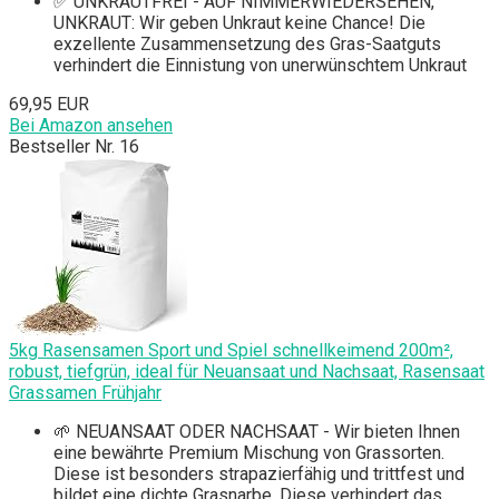
✅ UNKRAUTFREI - AUF NIMMERWIEDERSEHEN,
UNKRAUT: Wir geben Unkraut keine Chance! Die
exzellente Zusammensetzung des Gras-Saatguts
verhindert die Einnistung von unerwünschtem Unkraut
69,95 EUR
Bei Amazon ansehen
Bestseller Nr. 16
5kg Rasensamen Sport und Spiel schnellkeimend 200m²,
robust, tiefgrün, ideal für Neuansaat und Nachsaat, Rasensaat
Grassamen Frühjahr
🌱 NEUANSAAT ODER NACHSAAT - Wir bieten Ihnen
eine bewährte Premium Mischung von Grassorten.
Diese ist besonders strapazierfähig und trittfest und
bildet eine dichte Grasnarbe. Diese verhindert das