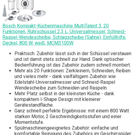
Bosch Kompakt-Küchenmaschine MultiTalent 3, 20
Funktionen, Rührschüssel 2,3 L, Universalmesser, Schneid-
Raspel-Wendescheibe, Schlagscheibe (Sahne), Einfüllhilfe,
Deckel, 800 W, weiß, MCM3100W
Praktisch: Zubehör lässt sich in der Schüssel verstauen
und ist damit stets schnell zur Hand. Dank optischer
Bedienführung ist das Zubehör zudem schnell montiert.
Mehr als 20 Funktionen: Zerkleinern, Schneiden, Reiben
und vieles mehr - dank vielfältigem Zubehör wie
Edelstahl-Universalmesser und Schneid-Raspel
Wendescheibe zum Schneiden und Raspeln.
Mehr Platz selbst in der kleinsten Küche - dank
kompaktem I-Shape Design mit kleinerer
Gerätestandfläche.
Ganz schnell perfekte Ergebnisse: mit einem 800 Watt
starken Motor, 2 Geschwindigkeitsstufen und einer
Momentstufe.
Spülmaschinengeeignetes Zubehör: einfache und
komfortable Reinigung des Zubehörs im Geschirrspüler