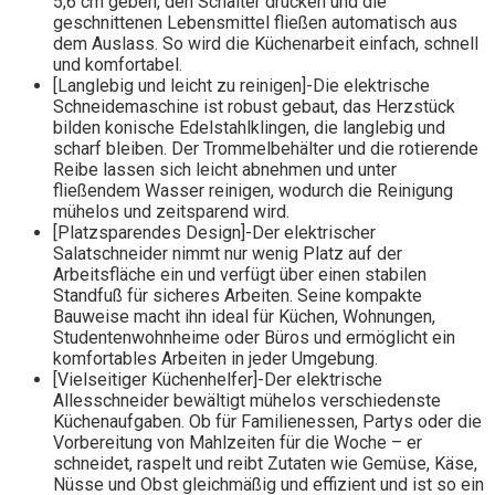
5,6 cm geben, den Schalter drücken und die
geschnittenen Lebensmittel fließen automatisch aus
dem Auslass. So wird die Küchenarbeit einfach, schnell
und komfortabel.
[Langlebig und leicht zu reinigen]-Die elektrische
Schneidemaschine ist robust gebaut, das Herzstück
bilden konische Edelstahlklingen, die langlebig und
scharf bleiben. Der Trommelbehälter und die rotierende
Reibe lassen sich leicht abnehmen und unter
fließendem Wasser reinigen, wodurch die Reinigung
mühelos und zeitsparend wird.
[Platzsparendes Design]-Der elektrischer
Salatschneider nimmt nur wenig Platz auf der
Arbeitsfläche ein und verfügt über einen stabilen
Standfuß für sicheres Arbeiten. Seine kompakte
Bauweise macht ihn ideal für Küchen, Wohnungen,
Studentenwohnheime oder Büros und ermöglicht ein
komfortables Arbeiten in jeder Umgebung.
[Vielseitiger Küchenhelfer]-Der elektrische
Allesschneider bewältigt mühelos verschiedenste
Küchenaufgaben. Ob für Familienessen, Partys oder die
Vorbereitung von Mahlzeiten für die Woche – er
schneidet, raspelt und reibt Zutaten wie Gemüse, Käse,
Nüsse und Obst gleichmäßig und effizient und ist so ein