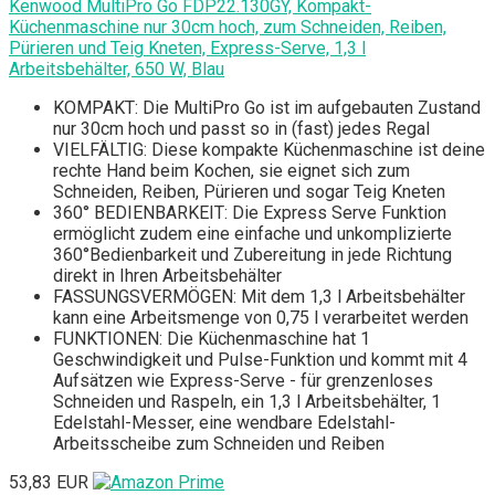
Kenwood MultiPro Go FDP22.130GY, Kompakt-
Küchenmaschine nur 30cm hoch, zum Schneiden, Reiben,
Pürieren und Teig Kneten, Express-Serve, 1,3 l
Arbeitsbehälter, 650 W, Blau
KOMPAKT: Die MultiPro Go ist im aufgebauten Zustand
nur 30cm hoch und passt so in (fast) jedes Regal
VIELFÄLTIG: Diese kompakte Küchenmaschine ist deine
rechte Hand beim Kochen, sie eignet sich zum
Schneiden, Reiben, Pürieren und sogar Teig Kneten
360° BEDIENBARKEIT: Die Express Serve Funktion
ermöglicht zudem eine einfache und unkomplizierte
360°Bedienbarkeit und Zubereitung in jede Richtung
direkt in Ihren Arbeitsbehälter
FASSUNGSVERMÖGEN: Mit dem 1,3 l Arbeitsbehälter
kann eine Arbeitsmenge von 0,75 l verarbeitet werden
FUNKTIONEN: Die Küchenmaschine hat 1
Geschwindigkeit und Pulse-Funktion und kommt mit 4
Aufsätzen wie Express-Serve - für grenzenloses
Schneiden und Raspeln, ein 1,3 l Arbeitsbehälter, 1
Edelstahl-Messer, eine wendbare Edelstahl-
Arbeitsscheibe zum Schneiden und Reiben
53,83 EUR