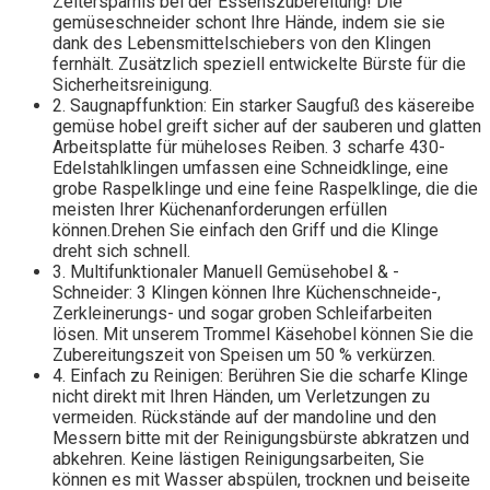
Zeitersparnis bei der Essenszubereitung! Die
gemüseschneider schont Ihre Hände, indem sie sie
dank des Lebensmittelschiebers von den Klingen
fernhält. Zusätzlich speziell entwickelte Bürste für die
Sicherheitsreinigung.
2. Saugnapffunktion: Ein starker Saugfuß des käsereibe
gemüse hobel greift sicher auf der sauberen und glatten
Arbeitsplatte für müheloses Reiben. 3 scharfe 430-
Edelstahlklingen umfassen eine Schneidklinge, eine
grobe Raspelklinge und eine feine Raspelklinge, die die
meisten Ihrer Küchenanforderungen erfüllen
können.Drehen Sie einfach den Griff und die Klinge
dreht sich schnell.
3. Multifunktionaler Manuell Gemüsehobel & -
Schneider: 3 Klingen können Ihre Küchenschneide-,
Zerkleinerungs- und sogar groben Schleifarbeiten
lösen. Mit unserem Trommel Käsehobel können Sie die
Zubereitungszeit von Speisen um 50 % verkürzen.
4. Einfach zu Reinigen: Berühren Sie die scharfe Klinge
nicht direkt mit Ihren Händen, um Verletzungen zu
vermeiden. Rückstände auf der mandoline und den
Messern bitte mit der Reinigungsbürste abkratzen und
abkehren. Keine lästigen Reinigungsarbeiten, Sie
können es mit Wasser abspülen, trocknen und beiseite