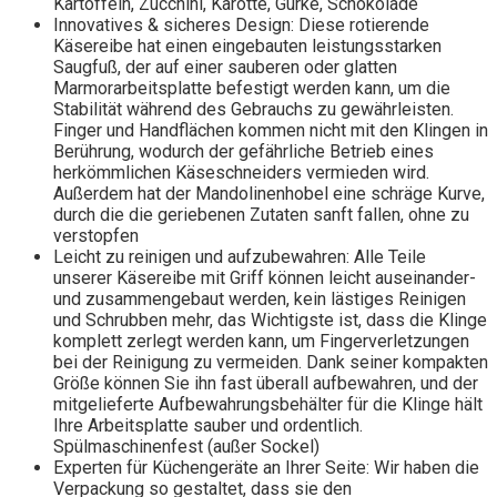
Kartoffeln, Zucchini, Karotte, Gurke, Schokolade
Innovatives & sicheres Design: Diese rotierende
Käsereibe hat einen eingebauten leistungsstarken
Saugfuß, der auf einer sauberen oder glatten
Marmorarbeitsplatte befestigt werden kann, um die
Stabilität während des Gebrauchs zu gewährleisten.
Finger und Handflächen kommen nicht mit den Klingen in
Berührung, wodurch der gefährliche Betrieb eines
herkömmlichen Käseschneiders vermieden wird.
Außerdem hat der Mandolinenhobel eine schräge Kurve,
durch die die geriebenen Zutaten sanft fallen, ohne zu
verstopfen
Leicht zu reinigen und aufzubewahren: Alle Teile
unserer Käsereibe mit Griff können leicht auseinander-
und zusammengebaut werden, kein lästiges Reinigen
und Schrubben mehr, das Wichtigste ist, dass die Klinge
komplett zerlegt werden kann, um Fingerverletzungen
bei der Reinigung zu vermeiden. Dank seiner kompakten
Größe können Sie ihn fast überall aufbewahren, und der
mitgelieferte Aufbewahrungsbehälter für die Klinge hält
Ihre Arbeitsplatte sauber und ordentlich.
Spülmaschinenfest (außer Sockel)
Experten für Küchengeräte an Ihrer Seite: Wir haben die
Verpackung so gestaltet, dass sie den