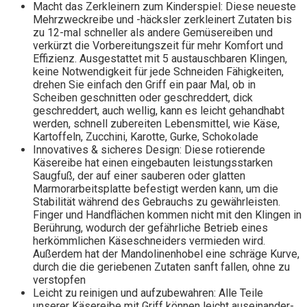
Macht das Zerkleinern zum Kinderspiel: Diese neueste
Mehrzweckreibe und -häcksler zerkleinert Zutaten bis
zu 12-mal schneller als andere Gemüsereiben und
verkürzt die Vorbereitungszeit für mehr Komfort und
Effizienz. Ausgestattet mit 5 austauschbaren Klingen,
keine Notwendigkeit für jede Schneiden Fähigkeiten,
drehen Sie einfach den Griff ein paar Mal, ob in
Scheiben geschnitten oder geschreddert, dick
geschreddert, auch wellig, kann es leicht gehandhabt
werden, schnell zubereiten Lebensmittel, wie Käse,
Kartoffeln, Zucchini, Karotte, Gurke, Schokolade
Innovatives & sicheres Design: Diese rotierende
Käsereibe hat einen eingebauten leistungsstarken
Saugfuß, der auf einer sauberen oder glatten
Marmorarbeitsplatte befestigt werden kann, um die
Stabilität während des Gebrauchs zu gewährleisten.
Finger und Handflächen kommen nicht mit den Klingen in
Berührung, wodurch der gefährliche Betrieb eines
herkömmlichen Käseschneiders vermieden wird.
Außerdem hat der Mandolinenhobel eine schräge Kurve,
durch die die geriebenen Zutaten sanft fallen, ohne zu
verstopfen
Leicht zu reinigen und aufzubewahren: Alle Teile
unserer Käsereibe mit Griff können leicht auseinander-