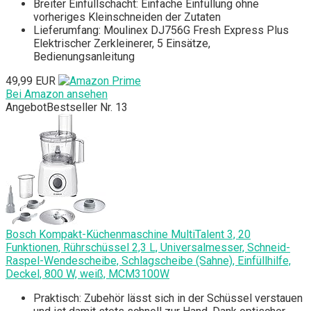
Breiter Einfüllschacht: Einfache Einfüllung ohne
vorheriges Kleinschneiden der Zutaten
Lieferumfang: Moulinex DJ756G Fresh Express Plus
Elektrischer Zerkleinerer, 5 Einsätze,
Bedienungsanleitung
49,99 EUR
Bei Amazon ansehen
Angebot
Bestseller Nr. 13
Bosch Kompakt-Küchenmaschine MultiTalent 3, 20
Funktionen, Rührschüssel 2,3 L, Universalmesser, Schneid-
Raspel-Wendescheibe, Schlagscheibe (Sahne), Einfüllhilfe,
Deckel, 800 W, weiß, MCM3100W
Praktisch: Zubehör lässt sich in der Schüssel verstauen