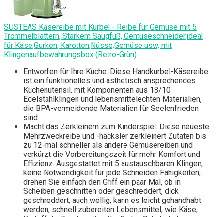
SUSTEAS Käsereibe mit Kurbel - Reibe für Gemüse mit 5
Trommelblättern, Starkem Saugfuß, Gemüseschneider,ideal
für Käse,Gurken, Karotten,Nüsse,Gemüse usw, mit
Klingenaufbewahrungsbox (Retro-Grün)
Entworfen für Ihre Küche: Diese Handkurbel-Käsereibe
ist ein funktionelles und ästhetisch ansprechendes
Küchenutensil, mit Komponenten aus 18/10
Edelstahlklingen und lebensmittelechten Materialien,
die BPA-vermeidende Materialien für Seelenfrieden
sind
Macht das Zerkleinern zum Kinderspiel: Diese neueste
Mehrzweckreibe und -häcksler zerkleinert Zutaten bis
zu 12-mal schneller als andere Gemüsereiben und
verkürzt die Vorbereitungszeit für mehr Komfort und
Effizienz. Ausgestattet mit 5 austauschbaren Klingen,
keine Notwendigkeit für jede Schneiden Fähigkeiten,
drehen Sie einfach den Griff ein paar Mal, ob in
Scheiben geschnitten oder geschreddert, dick
geschreddert, auch wellig, kann es leicht gehandhabt
werden, schnell zubereiten Lebensmittel, wie Käse,