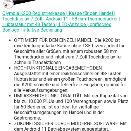
Olympia K200 Registrierkasse | Kasse für den Handel |
Touchdisplay 7 Zoll | Android 11 | 58 mm Thermodrucker |
Hubtastatur mit 48 Tasten | LED-Anzeige | grafisches
Bonlogo | intuitive Bedienung
OPTIMIERT FÜR DEN EINZELHANDEL: Die K200 ist
eine leistungsstarke Kasse ohne TSE Lizenz, ideal für
Geschäfte aller Größen, mit einem robusten 58 mm
Thermodrucker und intuitivem 7 Zoll Touchdisplay für
schnelle Transaktionen.
HOCHFUNKTIONALE EINGABEMETHODEN:
Ausgestattet mit einer reaktionsschnellen 48-Tasten
Hubtastatur und einem großen Touchscreen, ermöglicht
die K200 schnelle und fehlerfreie Eingaben, optimal für
alle Verkaufsumgebungen.
UMFASSENDE FUNKTIONALITÄT: Mit der Kapazität von
bis zu 10.000 PLUs und 100 Warengruppen sowie Platz
für 50 Bediener, ist es Ideal für vielfältige
Geschäftsumgebungen im Handel und in der
Gastronomie.
ZUKUNFTSSICHER DURCH MODERNE SOFTWARE: Mit
dem Android 11 Betriebssystem ausgestattet,