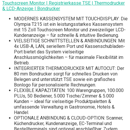
Touchscreen Monitor | Registrierkasse TSE | Thermodrucker
& LCD-Anzeige | Bondrucker
MODERNES KASSENSYSTEM MIT TOUCHDISPLAY: Die
Olympia T215 ist ein leistungsstarkes Kassensystem
mit 15 Zoll Touchscreen Monitor und zweizeiliger LCD-
Kundenanzeige – für schnelle & intuitive Bedienung.
VIELSEITIGE SCHNITTSTELLEN & ANBINDUNGEN: Mit
4x USB-A, LAN, seriellem Port und Kassenschubladen-
Port bietet das System vielseitige
Anschlussmöglichkeiten – für maximale Flexibilität im
Betrieb.
INTEGRIERTER THERMODRUCKER MIT AUTOCUT: Der
80 mm Bondrucker sorgt für schnelles Drucken von
Belegen und unterstützt TSE sowie ein grafisches
Bonlogo für personalisierte Rechnungen.
FLEXIBLE KAPAZITÄTEN: 100 Warengruppen, 100.000
PLUs, 50 Bediener, 5.000 Tische/Zimmer & 5.000
Kunden – ideal für vielseitige Produktpaletten &
umfassende Verwaltung in Gastronomie, Hotels &
Handel.
OPTIONALE ANBINDUNG & CLOUD-OPTION: Scanner,
Küchendrucker, Kundenanzeige, EC-Terminal und
Bestellterminals sind optional anschließbar. Zudem