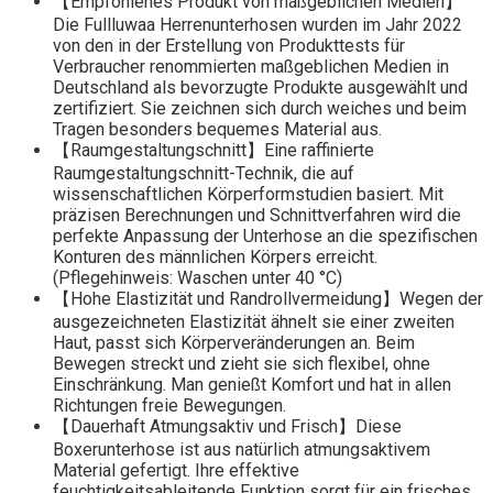
【Empfohlenes Produkt von maßgeblichen Medien】
Die Fullluwaa Herrenunterhosen wurden im Jahr 2022
von den in der Erstellung von Produkttests für
Verbraucher renommierten maßgeblichen Medien in
Deutschland als bevorzugte Produkte ausgewählt und
zertifiziert. Sie zeichnen sich durch weiches und beim
Tragen besonders bequemes Material aus.
【Raumgestaltungschnitt】Eine raffinierte
Raumgestaltungschnitt-Technik, die auf
wissenschaftlichen Körperformstudien basiert. Mit
präzisen Berechnungen und Schnittverfahren wird die
perfekte Anpassung der Unterhose an die spezifischen
Konturen des männlichen Körpers erreicht.
(Pflegehinweis: Waschen unter 40 °C)
【Hohe Elastizität und Randrollvermeidung】Wegen der
ausgezeichneten Elastizität ähnelt sie einer zweiten
Haut, passt sich Körperveränderungen an. Beim
Bewegen streckt und zieht sie sich flexibel, ohne
Einschränkung. Man genießt Komfort und hat in allen
Richtungen freie Bewegungen.
【Dauerhaft Atmungsaktiv und Frisch】Diese
Boxerunterhose ist aus natürlich atmungsaktivem
Material gefertigt. Ihre effektive
feuchtigkeitsableitende Funktion sorgt für ein frisches