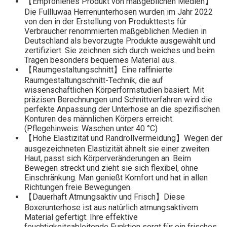
【Empfohlenes Produkt von maßgeblichen Medien】
Die Fullluwaa Herrenunterhosen wurden im Jahr 2022
von den in der Erstellung von Produkttests für
Verbraucher renommierten maßgeblichen Medien in
Deutschland als bevorzugte Produkte ausgewählt und
zertifiziert. Sie zeichnen sich durch weiches und beim
Tragen besonders bequemes Material aus.
【Raumgestaltungschnitt】Eine raffinierte
Raumgestaltungschnitt-Technik, die auf
wissenschaftlichen Körperformstudien basiert. Mit
präzisen Berechnungen und Schnittverfahren wird die
perfekte Anpassung der Unterhose an die spezifischen
Konturen des männlichen Körpers erreicht.
(Pflegehinweis: Waschen unter 40 °C)
【Hohe Elastizität und Randrollvermeidung】Wegen der
ausgezeichneten Elastizität ähnelt sie einer zweiten
Haut, passt sich Körperveränderungen an. Beim
Bewegen streckt und zieht sie sich flexibel, ohne
Einschränkung. Man genießt Komfort und hat in allen
Richtungen freie Bewegungen.
【Dauerhaft Atmungsaktiv und Frisch】Diese
Boxerunterhose ist aus natürlich atmungsaktivem
Material gefertigt. Ihre effektive
feuchtigkeitsableitende Funktion sorgt für ein frisches