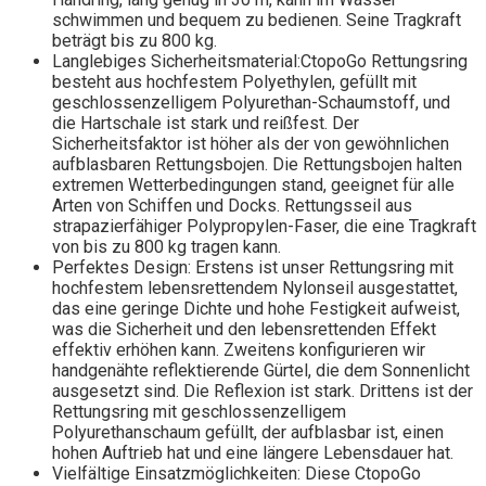
schwimmen und bequem zu bedienen. Seine Tragkraft
beträgt bis zu 800 kg.
Langlebiges Sicherheitsmaterial:CtopoGo Rettungsring
besteht aus hochfestem Polyethylen, gefüllt mit
geschlossenzelligem Polyurethan-Schaumstoff, und
die Hartschale ist stark und reißfest. Der
Sicherheitsfaktor ist höher als der von gewöhnlichen
aufblasbaren Rettungsbojen. Die Rettungsbojen halten
extremen Wetterbedingungen stand, geeignet für alle
Arten von Schiffen und Docks. Rettungsseil aus
strapazierfähiger Polypropylen-Faser, die eine Tragkraft
von bis zu 800 kg tragen kann.
Perfektes Design: Erstens ist unser Rettungsring mit
hochfestem lebensrettendem Nylonseil ausgestattet,
das eine geringe Dichte und hohe Festigkeit aufweist,
was die Sicherheit und den lebensrettenden Effekt
effektiv erhöhen kann. Zweitens konfigurieren wir
handgenähte reflektierende Gürtel, die dem Sonnenlicht
ausgesetzt sind. Die Reflexion ist stark. Drittens ist der
Rettungsring mit geschlossenzelligem
Polyurethanschaum gefüllt, der aufblasbar ist, einen
hohen Auftrieb hat und eine längere Lebensdauer hat.
Vielfältige Einsatzmöglichkeiten: Diese CtopoGo