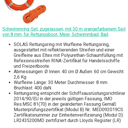
Schwimmring-Set, zugelassen, mit 30 m orangefarbenem Seil
von 8 mm, für Rettungsboot, Meer, Schwimmbad, Bad
SOLAS Rettungsring mit Wurfleine Rettungsring,
ausgestattet mit reflektierenden Streifen und einer
Greifleine aus Eltex mit Polyurethan-Schaumfüllung mit
Refexionsstreifen RINA-Zertifikat für Handelsschiffe
und Freizeitboote.
Abmessungen: Ø Innen: 40 cm Ø Außen: 60 cm Gewicht:
2,6 Kg
Wurfleine Länge: 30 Meter Durchmesser: 8 mm
Bruchlast: 400 daN
Rettungsring entspricht der Schiffsausrüstungsrichtlinie
2014/90/EU in der jeweils gültigen Fassung, IMO
Res.MSC 81(70) in der geänderten Fassung Gemäß:
Musterprüfungszertifikat (Modul B) Nr.: MED092019CS
Zertifikatsnummer zur Einheitenverifizierung (Modul D):
LR2435200MD zertifiziert durch Lloyds Register (LR)