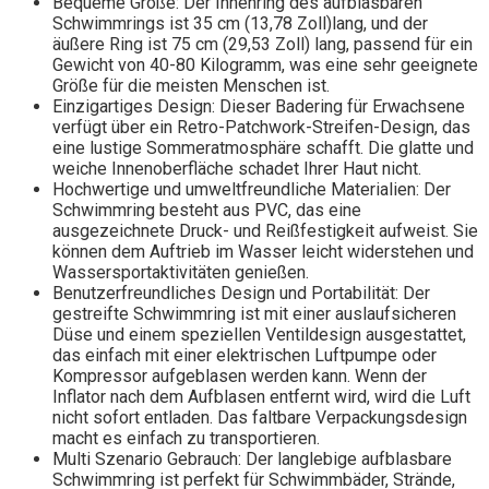
Bequeme Größe: Der Innenring des aufblasbaren
Schwimmrings ist 35 cm (13,78 Zoll)lang, und der
äußere Ring ist 75 cm (29,53 Zoll) lang, passend für ein
Gewicht von 40-80 Kilogramm, was eine sehr geeignete
Größe für die meisten Menschen ist.
Einzigartiges Design: Dieser Badering für Erwachsene
verfügt über ein Retro-Patchwork-Streifen-Design, das
eine lustige Sommeratmosphäre schafft. Die glatte und
weiche Innenoberfläche schadet Ihrer Haut nicht.
Hochwertige und umweltfreundliche Materialien: Der
Schwimmring besteht aus PVC, das eine
ausgezeichnete Druck- und Reißfestigkeit aufweist. Sie
können dem Auftrieb im Wasser leicht widerstehen und
Wassersportaktivitäten genießen.
Benutzerfreundliches Design und Portabilität: Der
gestreifte Schwimmring ist mit einer auslaufsicheren
Düse und einem speziellen Ventildesign ausgestattet,
das einfach mit einer elektrischen Luftpumpe oder
Kompressor aufgeblasen werden kann. Wenn der
Inflator nach dem Aufblasen entfernt wird, wird die Luft
nicht sofort entladen. Das faltbare Verpackungsdesign
macht es einfach zu transportieren.
Multi Szenario Gebrauch: Der langlebige aufblasbare
Schwimmring ist perfekt für Schwimmbäder, Strände,