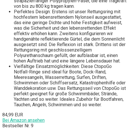
strapazierfähiger Polypropylen-Faser, die eine Tragkraft
von bis zu 800 kg tragen kann.
Perfektes Design: Erstens ist unser Rettungsring mit
hochfestem lebensrettendem Nylonseil ausgestattet,
das eine geringe Dichte und hohe Festigkeit aufweist,
was die Sicherheit und den lebensrettenden Effekt
effektiv erhöhen kann. Zweitens konfigurieren wir
handgenähte reflektierende Gürtel, die dem Sonnenlicht
ausgesetzt sind. Die Reflexion ist stark. Drittens ist der
Rettungsring mit geschlossenzelligem
Polyurethanschaum gefüllt, der aufblasbar ist, einen
hohen Auftrieb hat und eine längere Lebensdauer hat.
Vielfältige Einsatzmöglichkeiten: Diese CtopoGo
Notfall-Ringe sind ideal für Boote, Dock-Rand,
Meeresangeln, Wasserrettung, Surfen, Driften,
Schwimmen oder Schiffsersatz, Katastrophenhilfe oder
Wanddekoration usw. Das Rettungsseil von CtopoGo ist
perfekt geeignet für große Schwimmbäder, Strände,
Yachten und so weiter. Ideales Zubehör für Bootfahren,
Tauchen, Angeln, Schwimmen und so weiter.
84,99 EUR
Bei Amazon ansehen
Bestseller Nr. 9