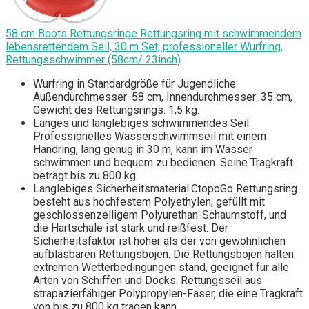
58 cm Boots Rettungsringe Rettungsring mit schwimmendem
lebensrettendem Seil, 30 m Set, professioneller Wurfring,
Rettungsschwimmer (58cm/ 23inch)
Wurfring in Standardgröße für Jugendliche:
Außendurchmesser: 58 cm, Innendurchmesser: 35 cm,
Gewicht des Rettungsrings: 1,5 kg.
Langes und langlebiges schwimmendes Seil:
Professionelles Wasserschwimmseil mit einem
Handring, lang genug in 30 m, kann im Wasser
schwimmen und bequem zu bedienen. Seine Tragkraft
beträgt bis zu 800 kg.
Langlebiges Sicherheitsmaterial:CtopoGo Rettungsring
besteht aus hochfestem Polyethylen, gefüllt mit
geschlossenzelligem Polyurethan-Schaumstoff, und
die Hartschale ist stark und reißfest. Der
Sicherheitsfaktor ist höher als der von gewöhnlichen
aufblasbaren Rettungsbojen. Die Rettungsbojen halten
extremen Wetterbedingungen stand, geeignet für alle
Arten von Schiffen und Docks. Rettungsseil aus
strapazierfähiger Polypropylen-Faser, die eine Tragkraft
von bis zu 800 kg tragen kann.