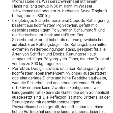
Professionelles Wasserschwimmseil mit einem
Handring, lang genug in 30 m, kann im Wasser
schwimmen und bequem zu bedienen. Seine Tragkraft
beträgt bis zu 800 kg.
Langlebiges Sicherheitsmaterial:CtopoGo Rettungsring
besteht aus hochfestem Polyethylen, gefüllt mit
geschlossenzelligem Polyurethan-Schaumstoff, und
die Hartschale ist stark und reißfest. Der
Sicherheitsfaktor ist höher als der von gewöhnlichen
aufblasbaren Rettungsbojen. Die Rettungsbojen halten
extremen Wetterbedingungen stand, geeignet für alle
Arten von Schiffen und Docks. Rettungsseil aus
strapazierfähiger Polypropylen-Faser, die eine Tragkraft
von bis zu 800 kg tragen kann.
Perfektes Design: Erstens ist unser Rettungsring mit
hochfestem lebensrettendem Nylonseil ausgestattet,
das eine geringe Dichte und hohe Festigkeit aufweist,
was die Sicherheit und den lebensrettenden Effekt
effektiv erhöhen kann. Zweitens konfigurieren wir
handgenähte reflektierende Gürtel, die dem Sonnenlicht
ausgesetzt sind. Die Reflexion ist stark. Drittens ist der
Rettungsring mit geschlossenzelligem
Polyurethanschaum gefüllt, der aufblasbar ist, einen
hohen Auftrieb hat und eine längere Lebensdauer hat.