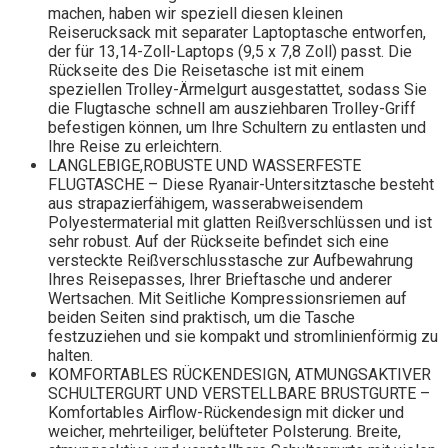
machen, haben wir speziell diesen kleinen
Reiserucksack mit separater Laptoptasche entworfen,
der für 13,14-Zoll-Laptops (9,5 x 7,8 Zoll) passt. Die
Rückseite des Die Reisetasche ist mit einem
speziellen Trolley-Ärmelgurt ausgestattet, sodass Sie
die Flugtasche schnell am ausziehbaren Trolley-Griff
befestigen können, um Ihre Schultern zu entlasten und
Ihre Reise zu erleichtern.
LANGLEBIGE,ROBUSTE UND WASSERFESTE
FLUGTASCHE – Diese Ryanair-Untersitztasche besteht
aus strapazierfähigem, wasserabweisendem
Polyestermaterial mit glatten Reißverschlüssen und ist
sehr robust. Auf der Rückseite befindet sich eine
versteckte Reißverschlusstasche zur Aufbewahrung
Ihres Reisepasses, Ihrer Brieftasche und anderer
Wertsachen. Mit Seitliche Kompressionsriemen auf
beiden Seiten sind praktisch, um die Tasche
festzuziehen und sie kompakt und stromlinienförmig zu
halten.
KOMFORTABLES RÜCKENDESIGN, ATMUNGSAKTIVER
SCHULTERGURT UND VERSTELLBARE BRUSTGURTE –
Komfortables Airflow-Rückendesign mit dicker und
weicher, mehrteiliger, belüfteter Polsterung. Breite,