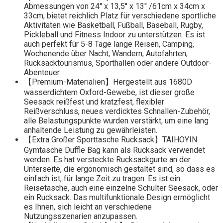
Abmessungen von 24'' x 13,5'' x 13'' /61cm x 34cm x
33cm, bietet reichlich Platz für verschiedene sportliche
Aktivitäten wie Basketball, Fußball, Baseball, Rugby,
Pickleball und Fitness Indoor zu unterstützen. Es ist
auch perfekt für 5-8 Tage lange Reisen, Camping,
Wochenende über Nacht, Wandern, Autofahrten,
Rucksacktourismus, Sporthallen oder andere Outdoor-
Abenteuer.
【Premium-Materialien】Hergestellt aus 1680D
wasserdichtem Oxford-Gewebe, ist dieser große
Seesack reißfest und kratzfest, flexibler
Reißverschluss, neues verdicktes Schnallen-Zubehör,
alle Belastungspunkte wurden verstärkt, um eine lang
anhaltende Leistung zu gewährleisten.
【Extra Großer Sporttasche Rucksack】TAIHOYIN
Gymtasche Duffle Bag kann als Rucksack verwendet
werden. Es hat versteckte Rucksackgurte an der
Unterseite, die ergonomisch gestaltet sind, so dass es
einfach ist, für lange Zeit zu tragen. Es ist ein
Reisetasche, auch eine einzelne Schulter Seesack, oder
ein Rucksack. Das multifunktionale Design ermöglicht
es Ihnen, sich leicht an verschiedene
Nutzungsszenarien anzupassen.