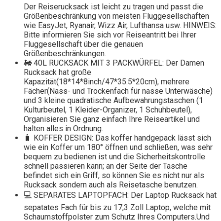
Der Reiserucksack ist leicht zu tragen und passt die
Größenbeschränkung von meisten Fluggesellschaften
wie EasyJet, Ryanair, Wizz Air, Lufthansa usw. HINWEIS:
Bitte informieren Sie sich vor Reiseantritt bei Ihrer
Fluggesellschaft über die genauen
Größenbeschränkungen.
🚂 40L RUCKSACK MIT 3 PACKWÜRFEL: Der Damen
Rucksack hat große
Kapazität(18*14*8inch/47*35.5*20cm), mehrere
Fächer(Nass- und Trockenfach für nasse Unterwäsche)
und 3 kleine quadratische Aufbewahrungstaschen (1
Kulturbeutel, 1 Kleider-Organizer, 1 Schuhbeutel),
Organisieren Sie ganz einfach Ihre Reiseartikel und
halten alles in Ordnung.
🧳 KOFFER DESIGN: Das koffer handgepäck lässt sich
wie ein Koffer um 180° öffnen und schließen, was sehr
bequem zu bedienen ist und die Sicherheitskontrolle
schnell passieren kann; an der Seite der Tasche
befindet sich ein Griff, so können Sie es nicht nur als
Rucksack sondern auch als Reisetasche benutzen.
💻 SEPARATES LAPTOPFACH: Der Laptop Rucksack hat
sepatates Fach für bis zu 17,3 Zoll Laptop, welche mit
Schaumstoffpolster zum Schutz Ihres Computers.Und