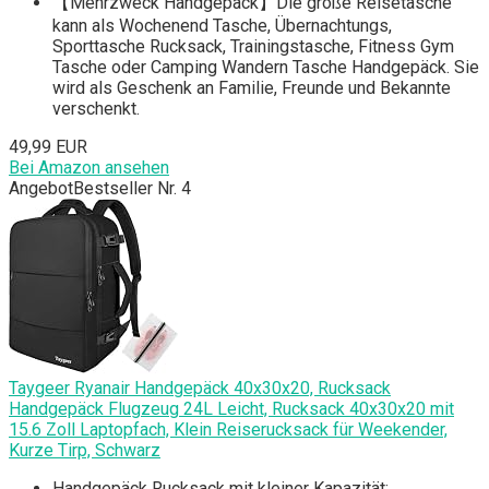
【Mehrzweck Handgepäck】Die große Reisetasche
kann als Wochenend Tasche, Übernachtungs,
Sporttasche Rucksack, Trainingstasche, Fitness Gym
Tasche oder Camping Wandern Tasche Handgepäck. Sie
wird als Geschenk an Familie, Freunde und Bekannte
verschenkt.
49,99 EUR
Bei Amazon ansehen
Angebot
Bestseller Nr. 4
Taygeer Ryanair Handgepäck 40x30x20, Rucksack
Handgepäck Flugzeug 24L Leicht, Rucksack 40x30x20 mit
15.6 Zoll Laptopfach, Klein Reiserucksack für Weekender,
Kurze Tirp, Schwarz
Handgepäck Rucksack mit kleiner Kapazität: