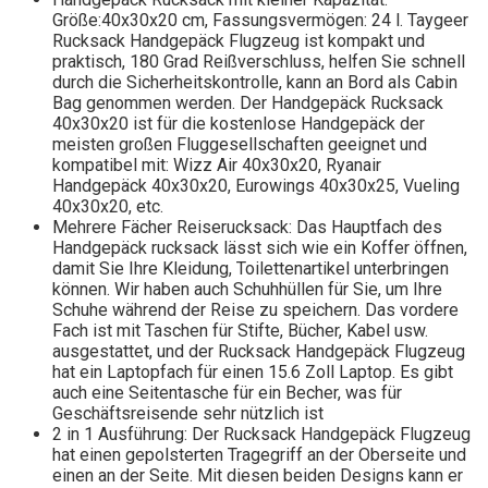
Größe:40x30x20 cm, Fassungsvermögen: 24 l. Taygeer
Rucksack Handgepäck Flugzeug ist kompakt und
praktisch, 180 Grad Reißverschluss, helfen Sie schnell
durch die Sicherheitskontrolle, kann an Bord als Cabin
Bag genommen werden. Der Handgepäck Rucksack
40x30x20 ist für die kostenlose Handgepäck der
meisten großen Fluggesellschaften geeignet und
kompatibel mit: Wizz Air 40x30x20, Ryanair
Handgepäck 40x30x20, Eurowings 40x30x25, Vueling
40x30x20, etc.
Mehrere Fächer Reiserucksack: Das Hauptfach des
Handgepäck rucksack lässt sich wie ein Koffer öffnen,
damit Sie Ihre Kleidung, Toilettenartikel unterbringen
können. Wir haben auch Schuhhüllen für Sie, um Ihre
Schuhe während der Reise zu speichern. Das vordere
Fach ist mit Taschen für Stifte, Bücher, Kabel usw.
ausgestattet, und der Rucksack Handgepäck Flugzeug
hat ein Laptopfach für einen 15.6 Zoll Laptop. Es gibt
auch eine Seitentasche für ein Becher, was für
Geschäftsreisende sehr nützlich ist
2 in 1 Ausführung: Der Rucksack Handgepäck Flugzeug
hat einen gepolsterten Tragegriff an der Oberseite und
einen an der Seite. Mit diesen beiden Designs kann er