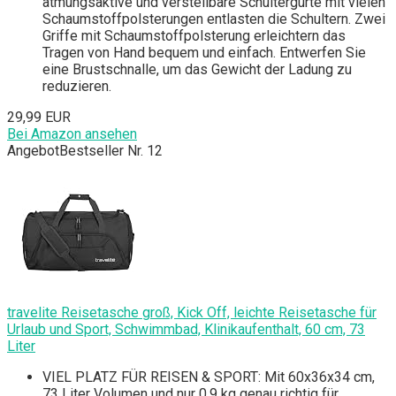
atmungsaktive und verstellbare Schultergurte mit vielen
Schaumstoffpolsterungen entlasten die Schultern. Zwei
Griffe mit Schaumstoffpolsterung erleichtern das
Tragen von Hand bequem und einfach. Entwerfen Sie
eine Brustschnalle, um das Gewicht der Ladung zu
reduzieren.
29,99 EUR
Bei Amazon ansehen
Angebot
Bestseller Nr. 12
travelite Reisetasche groß, Kick Off, leichte Reisetasche für
Urlaub und Sport, Schwimmbad, Klinikaufenthalt, 60 cm, 73
Liter
VIEL PLATZ FÜR REISEN & SPORT: Mit 60x36x34 cm,
73 Liter Volumen und nur 0,9 kg genau richtig für