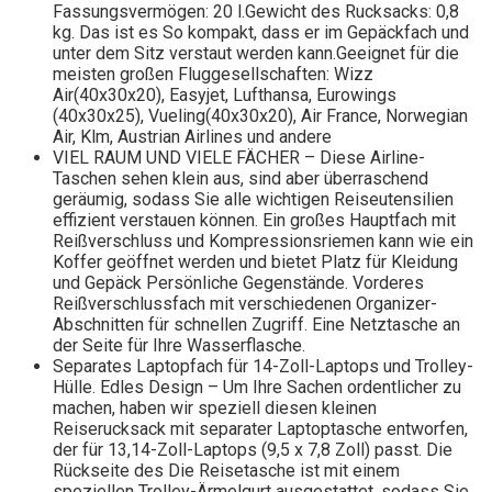
Fassungsvermögen: 20 l.Gewicht des Rucksacks: 0,8
kg. Das ist es So kompakt, dass er im Gepäckfach und
unter dem Sitz verstaut werden kann.Geeignet für die
meisten großen Fluggesellschaften: Wizz
Air(40x30x20), Easyjet, Lufthansa, Eurowings
(40x30x25), Vueling(40x30x20), Air France, Norwegian
Air, Klm, Austrian Airlines und andere
VIEL RAUM UND VIELE FÄCHER – Diese Airline-
Taschen sehen klein aus, sind aber überraschend
geräumig, sodass Sie alle wichtigen Reiseutensilien
effizient verstauen können. Ein großes Hauptfach mit
Reißverschluss und Kompressionsriemen kann wie ein
Koffer geöffnet werden und bietet Platz für Kleidung
und Gepäck Persönliche Gegenstände. Vorderes
Reißverschlussfach mit verschiedenen Organizer-
Abschnitten für schnellen Zugriff. Eine Netztasche an
der Seite für Ihre Wasserflasche.
Separates Laptopfach für 14-Zoll-Laptops und Trolley-
Hülle. Edles Design – Um Ihre Sachen ordentlicher zu
machen, haben wir speziell diesen kleinen
Reiserucksack mit separater Laptoptasche entworfen,
der für 13,14-Zoll-Laptops (9,5 x 7,8 Zoll) passt. Die
Rückseite des Die Reisetasche ist mit einem
speziellen Trolley-Ärmelgurt ausgestattet, sodass Sie