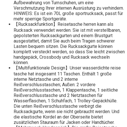
Aufbewahrung von Turnschuhen, um eine
Verschmutzung Ihrer internen Ausrüstung zu verhindern.
HINWEIS: Es ist ein 70L große sportrucksack, passt für
mehr sperrige Sportgeräte.
【Rucksackfunktion】Reisetasche herren kann als
Rucksack verwendet werden. Sie ist mit verstellbaren,
gepolsterten Rucksackgurten und einem Brustgurt
ausgestattet, damit Sie auch beim Tragen schwerer
Lasten bequem sitzen. Die Rucksackgurte können
komplett versteckt werden, so dass Sie leicht zwischen
handgepäck, Crossbody und Rucksack wechseln
können.
【Multifunktionale Design】Unser wasserdichte reise
tasche hat insgesamt 11 Taschen. Enthält 1 große
interne Netztasche und 2 interne
Reißverschlusstaschen; Außen: 2 vordere
Reißverschlusstaschen, 1 Klappentasche, 1 seitliche
Reißverschlusstasche und 2 Netztaschen für
Wasserflaschen, 1 Schuhfach, 1 Trolley-Gepäckhülle.
Die unten Reißverschlusstasche verbirgt die
Rucksackgurte, wenn sie nicht gebraucht werden. Und
die elastische Kordel an der Oberseite bietet
zusätzlichen Stauraum für Jacken oder Handtücher.