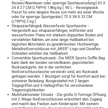
Reisen/Abenteuer oder sperrige Sportausrüstung.[ 65 X
34 X 27 CM (L*W*H) 1.8kg kg ]. 90 L - Reisegepäck.
Passt für eine längere Reise von mehr als einer Woche
oder für sperrige Sportgeräte.[ 73 X 38 X 33 CM
(L*W*H) 2 kg ]
Strapazierfähige& Wasserfeste Sporttasche -
Hergestellt aus strapazierfähiger, reißfester und
wasserfester Plane mit starkem doppelten Boden und
verstärkten Nähten, um eine lange Haltbarkeit bei
täglichen Aktivitäten zu gewährleisten. Hochwertige
Metallreißverschlüsse mit „MIER“-Logo und Duraflex-
Schnallen erhöhen die Haltbarkeit
Convertible Sportrucksack- Die MIER Sports Duffle Bag
kann dank der beiden verstellbaren, gepolsterten
Rucksackgurte, die in der seitlichen
Reißverschlusstasche versteckt sind, als Rucksack
getragen werden. 1 Brustgurt sorgt für Komfort auch bei
schwerer Beladung. Ausgestattet mit 2 langen
Tragegriffen und 4 Haltegriffen für verschiedene
Tragemöglichkeiten
Multifunktionaler Einsatz - Die große D-förmige Öffnung
mit 2-Wege-Reißverschlüssen erleichtert den Zugang
und macht das Packen zum Kinderspiel. Mit seinem