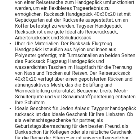
von einer Reisetasche zum Handgepäck umfunktioniert
werden, um ein flexibleres Trageerlebnis zu
ermöglichen. Rucksack Handgepäck 40x30x20 ist mit
Gepäckgurten auf der Rückseite ausgestattet, um an
Koffer befestigt zu werden. Tagyeer Handgepäck
Rucksack ist eine gute Ideal als Reiserucksack,
Arbeitsrucksack und Schulrucksack
Über die Materialien: Der Rucksack Flugzeug
Handgepäck ist außen aus Nylon und innen aus
Polyester gefertigt, mit Turmschnallen an beiden Seiten
des Rucksack Flugzeug Handgepäck und
wasserdichten Taschen im Hauptfach für die Trennung
von Nass und Trocken auf Reisen. Der Reiserucksack
40x30x20 verfügt über einen gepolsterten Rücken und
atmungsaktives Mesh, das die Belüftung und
Wärmeableitung unterstützt. Bequeme, breite Mesh-
Schultergurte und viel Schaumstoffpolsterung entlasten
Ihre Schultern
Ideale Geschenk für Jeden Anlass: Taygeer handgepäck
rucksack ist das ideale Geschenk für Ihre Liebsten. Ob
als weihnachtsgeschenke für partner, als
Geburtstagsüberraschung für den besten Freund, als
Dankeschön für Kollegen oder als nützliche Geschenk
für die Reise der Eltern – er ist universell einsetzbar.