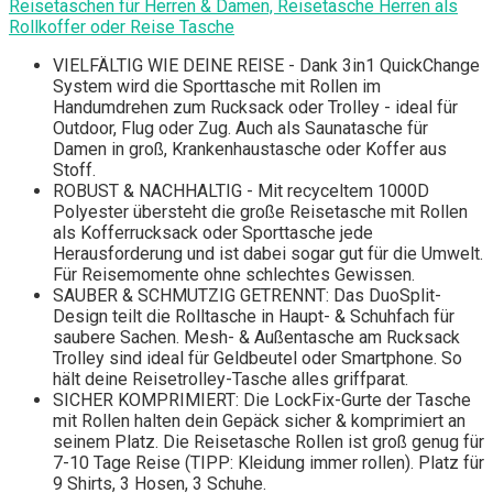
Reisetaschen für Herren & Damen, Reisetasche Herren als
Rollkoffer oder Reise Tasche
VIELFÄLTIG WIE DEINE REISE - Dank 3in1 QuickChange
System wird die Sporttasche mit Rollen im
Handumdrehen zum Rucksack oder Trolley - ideal für
Outdoor, Flug oder Zug. Auch als Saunatasche für
Damen in groß, Krankenhaustasche oder Koffer aus
Stoff.
ROBUST & NACHHALTIG - Mit recyceltem 1000D
Polyester übersteht die große Reisetasche mit Rollen
als Kofferrucksack oder Sporttasche jede
Herausforderung und ist dabei sogar gut für die Umwelt.
Für Reisemomente ohne schlechtes Gewissen.
SAUBER & SCHMUTZIG GETRENNT: Das DuoSplit-
Design teilt die Rolltasche in Haupt- & Schuhfach für
saubere Sachen. Mesh- & Außentasche am Rucksack
Trolley sind ideal für Geldbeutel oder Smartphone. So
hält deine Reisetrolley-Tasche alles griffparat.
SICHER KOMPRIMIERT: Die LockFix-Gurte der Tasche
mit Rollen halten dein Gepäck sicher & komprimiert an
seinem Platz. Die Reisetasche Rollen ist groß genug für
7-10 Tage Reise (TIPP: Kleidung immer rollen). Platz für
9 Shirts, 3 Hosen, 3 Schuhe.