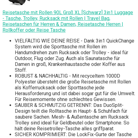
Reisetasche mit Rollen 90L Groß XL [Schwarz] 3in1 Luggage
- Tasche, Trolley, Rucksack mit Rollen | Travel Bag,
Reisetaschen für Herren & Damen, Reisetasche Herren |
Rollkoffer oder Reise Tasche
VIELFÄLTIG WIE DEINE REISE - Dank 3in1 QuickChange
System wird die Sporttasche mit Rollen im
Handumdrehen zum Rucksack oder Trolley - ideal für
Outdoor, Flug oder Zug. Auch als Saunatasche für
Damen in groß, Krankenhaustasche oder Koffer aus
Stoff.
ROBUST & NACHHALTIG - Mit recyceltem 1000D
Polyester übersteht die große Reisetasche mit Rollen
als Kofferrucksack oder Sporttasche jede
Herausforderung und ist dabei sogar gut für die Umwelt.
Für Reisemomente ohne schlechtes Gewissen.
SAUBER & SCHMUTZIG GETRENNT: Das DuoSplit-
Design teilt die Rolltasche in Haupt- & Schuhfach für
saubere Sachen. Mesh- & Außentasche am Rucksack
Trolley sind ideal für Geldbeutel oder Smartphone. So
hält deine Reisetrolley-Tasche alles griffparat.
SICHER KOMPRIMIERT: Die LockFix-Gurte der Tasche