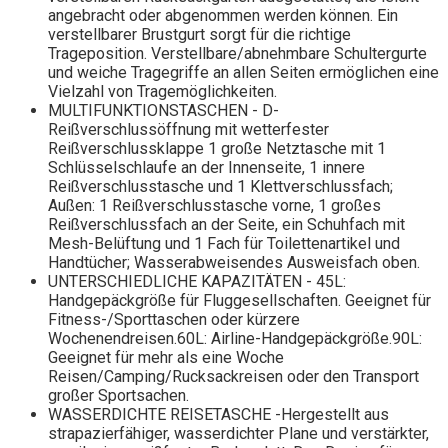
angebracht oder abgenommen werden können. Ein
verstellbarer Brustgurt sorgt für die richtige
Trageposition. Verstellbare/abnehmbare Schultergurte
und weiche Tragegriffe an allen Seiten ermöglichen eine
Vielzahl von Tragemöglichkeiten.
MULTIFUNKTIONSTASCHEN - D-
Reißverschlussöffnung mit wetterfester
Reißverschlussklappe 1 große Netztasche mit 1
Schlüsselschlaufe an der Innenseite, 1 innere
Reißverschlusstasche und 1 Klettverschlussfach;
Außen: 1 Reißverschlusstasche vorne, 1 großes
Reißverschlussfach an der Seite, ein Schuhfach mit
Mesh-Belüftung und 1 Fach für Toilettenartikel und
Handtücher; Wasserabweisendes Ausweisfach oben.
UNTERSCHIEDLICHE KAPAZITÄTEN - 45L:
Handgepäckgröße für Fluggesellschaften. Geeignet für
Fitness-/Sporttaschen oder kürzere
Wochenendreisen.60L: Airline-Handgepäckgröße.90L:
Geeignet für mehr als eine Woche
Reisen/Camping/Rucksackreisen oder den Transport
großer Sportsachen.
WASSERDICHTE REISETASCHE -Hergestellt aus
strapazierfähiger, wasserdichter Plane und verstärkter,