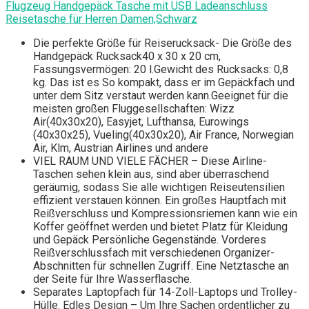
Flugzeug Handgepäck Tasche mit USB Ladeanschluss
Reisetasche für Herren Damen,Schwarz
Die perfekte Größe für Reiserucksack- Die Größe des
Handgepäck Rucksack40 x 30 x 20 cm,
Fassungsvermögen: 20 l.Gewicht des Rucksacks: 0,8
kg. Das ist es So kompakt, dass er im Gepäckfach und
unter dem Sitz verstaut werden kann.Geeignet für die
meisten großen Fluggesellschaften: Wizz
Air(40x30x20), Easyjet, Lufthansa, Eurowings
(40x30x25), Vueling(40x30x20), Air France, Norwegian
Air, Klm, Austrian Airlines und andere
VIEL RAUM UND VIELE FÄCHER – Diese Airline-
Taschen sehen klein aus, sind aber überraschend
geräumig, sodass Sie alle wichtigen Reiseutensilien
effizient verstauen können. Ein großes Hauptfach mit
Reißverschluss und Kompressionsriemen kann wie ein
Koffer geöffnet werden und bietet Platz für Kleidung
und Gepäck Persönliche Gegenstände. Vorderes
Reißverschlussfach mit verschiedenen Organizer-
Abschnitten für schnellen Zugriff. Eine Netztasche an
der Seite für Ihre Wasserflasche.
Separates Laptopfach für 14-Zoll-Laptops und Trolley-
Hülle. Edles Design – Um Ihre Sachen ordentlicher zu