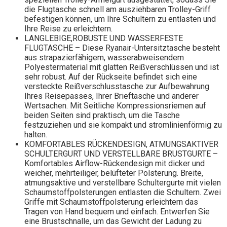
die Flugtasche schnell am ausziehbaren Trolley-Griff
befestigen können, um Ihre Schultern zu entlasten und
Ihre Reise zu erleichtern.
LANGLEBIGE,ROBUSTE UND WASSERFESTE
FLUGTASCHE – Diese Ryanair-Untersitztasche besteht
aus strapazierfähigem, wasserabweisendem
Polyestermaterial mit glatten Reißverschlüssen und ist
sehr robust. Auf der Rückseite befindet sich eine
versteckte Reißverschlusstasche zur Aufbewahrung
Ihres Reisepasses, Ihrer Brieftasche und anderer
Wertsachen. Mit Seitliche Kompressionsriemen auf
beiden Seiten sind praktisch, um die Tasche
festzuziehen und sie kompakt und stromlinienförmig zu
halten.
KOMFORTABLES RÜCKENDESIGN, ATMUNGSAKTIVER
SCHULTERGURT UND VERSTELLBARE BRUSTGURTE –
Komfortables Airflow-Rückendesign mit dicker und
weicher, mehrteiliger, belüfteter Polsterung. Breite,
atmungsaktive und verstellbare Schultergurte mit vielen
Schaumstoffpolsterungen entlasten die Schultern. Zwei
Griffe mit Schaumstoffpolsterung erleichtern das
Tragen von Hand bequem und einfach. Entwerfen Sie
eine Brustschnalle, um das Gewicht der Ladung zu