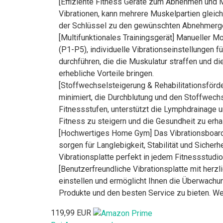
[Effiziente Fitness Geräte zum Abnehmen und M
Vibrationen, kann mehrere Muskelpartien gleichz
der Schlüssel zu den gewünschten Abnehmerg
[Multifunktionales Trainingsgerät] Manueller M
(P1-P5), individuelle Vibrationseinstellungen 
durchführen, die die Muskulatur straffen und d
erhebliche Vorteile bringen.
[Stoffwechselsteigerung & Rehabilitationsförd
minimiert, die Durchblutung und den Stoffwech
Fitnessstufen, unterstützt die Lymphdrainage un
Fitness zu steigern und die Gesundheit zu erhal
[Hochwertiges Home Gym] Das Vibrationsboard 
sorgen für Langlebigkeit, Stabilität und Sich
Vibrationsplatte perfekt in jedem Fitnessstud
[Benutzerfreundliche Vibrationsplatte mit herz
einstellen und ermöglicht Ihnen die Überwachu
Produkte und den besten Service zu bieten. We
119,99 EUR