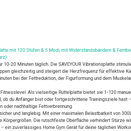
latte mit 120 Stufen & 5 Modi, mit Widerstandsbändern & Fernb
rz)
nur 10-20 Minuten täglich. Die SAVEYOUR Vibrationsplatte stimuli
ppen gleichzeitig und steigert die Herzfrequenz für effektive K
Minuten bei der Fettreduktion, der Figurformung und dem Muskel
Fitnesslevel. Als vielseitige Rüttelplatte bietet sie 1-120 manu
 ob du Anfänger bist oder fortgeschrittene Trainingsziele hast –
 oder nachhaltige Fettverbrennung.
sicher und langlebig. Mit einer maximalen Belastbarkeit von 30
lle Körpergrößen. Die rutschfeste Oberfläche verhindert Stürze 
 – ein zuverlässiges Home Gym Gerät für deine täglichen Worko