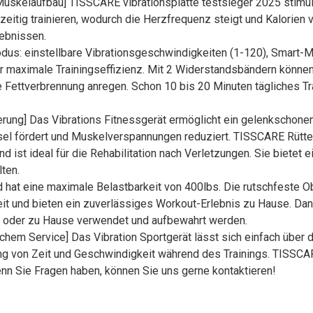
uskelaufbau] TISSCARE vibrationsplatte testsieger 2025 stimul
eitig trainieren, wodurch die Herzfrequenz steigt und Kalorien 
ebnissen.
odus: einstellbare Vibrationsgeschwindigkeiten (1-120), Smart-
für maximale Trainingseffizienz. Mit 2 Widerstandsbändern könn
ie Fettverbrennung anregen. Schon 10 bis 20 Minuten tägliches Tr
erung] Das Vibrations Fitnessgerät ermöglicht ein gelenkschonen
sel fördert und Muskelverspannungen reduziert. TISSCARE Rüttelp
d ist ideal für die Rehabilitation nach Verletzungen. Sie bietet
ten.
hat eine maximale Belastbarkeit von 400lbs. Die rutschfeste 
erheit und bieten ein zuverlässiges Workout-Erlebnis zu Hause. 
io oder zu Hause verwendet und aufbewahrt werden.
lichem Service] Das Vibration Sportgerät lässt sich einfach üb
ng von Zeit und Geschwindigkeit während des Trainings. TISSCA
nn Sie Fragen haben, können Sie uns gerne kontaktieren!