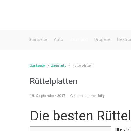
Zum Hauptinhalt springen
Startseite
Auto
Baumarkt
Drogerie
Elektro
Startseite
Baumarkt
Rüttelplatten
Rüttelplatten
19. September 2017
Geschrieben von
fiify
Die besten Rüttel
llll➤ Je