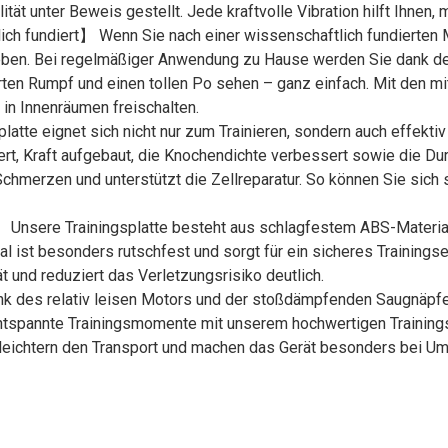
tät unter Beweis gestellt. Jede kraftvolle Vibration hilft Ihnen
ich fundiert】 Wenn Sie nach einer wissenschaftlich fundierten
lieben. Bei regelmäßiger Anwendung zu Hause werden Sie dank de
erten Rumpf und einen tollen Po sehen – ganz einfach. Mit den 
 in Innenräumen freischalten.
tte eignet sich nicht nur zum Trainieren, sondern auch effektiv
t, Kraft aufgebaut, die Knochendichte verbessert sowie die Du
Schmerzen und unterstützt die Zellreparatur. So können Sie sich
】 Unsere Trainingsplatte besteht aus schlagfestem ABS-Material 
ist besonders rutschfest und sorgt für ein sicheres Trainingse
ät und reduziert das Verletzungsrisiko deutlich.
k des relativ leisen Motors und der stoßdämpfenden Saugnäpfe i
entspannte Trainingsmomente mit unserem hochwertigen Trainings
rleichtern den Transport und machen das Gerät besonders bei Um