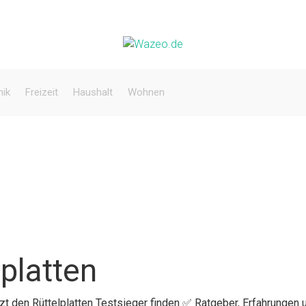
nik
Freizeit
Haushalt
Wohnen
platten
tzt den Rüttelplatten Testsieger finden ✅ Ratgeber, Erfahrungen u