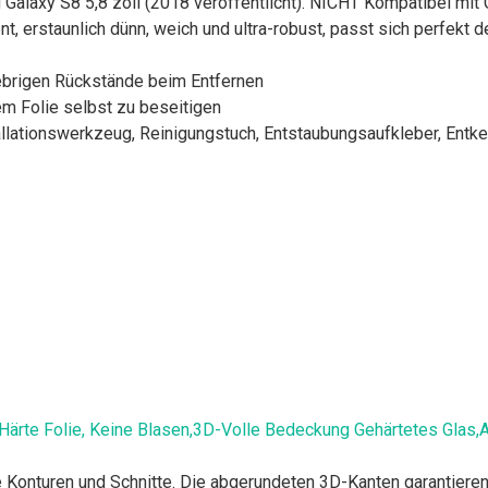
g Galaxy S8 5,8 zoll (2018 veröffentlicht). NICHT Kompatibel mit
nt, erstaunlich dünn, weich und ultra-robust, passt sich perfekt 
lebrigen Rückstände beim Entfernen
em Folie selbst zu beseitigen
stallationswerkzeug, Reinigungstuch, Entstaubungsaufkleber, Ent
ärte Folie, Keine Blasen,3D-Volle Bedeckung Gehärtetes Glas,An
 Konturen und Schnitte. Die abgerundeten 3D-Kanten garantieren