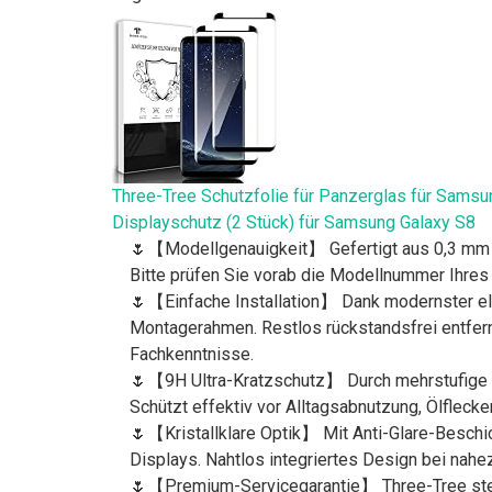
Three-Tree Schutzfolie für Panzerglas für Samsu
Displayschutz (2 Stück) für Samsung Galaxy S8
🌷【Modellgenauigkeit】 Gefertigt aus 0,3 mm s
Bitte prüfen Sie vorab die Modellnummer Ihres 
🌷【Einfache Installation】 Dank modernster ele
Montagerahmen. Restlos rückstandsfrei entfernb
Fachkenntnisse.
🌷【9H Ultra-Kratzschutz】 Durch mehrstufige H
Schützt effektiv vor Alltagsabnutzung, Ölfleck
🌷【Kristallklare Optik】 Mit Anti-Glare-Beschic
Displays. Nahtlos integriertes Design bei nahe
🌷【Premium-Servicegarantie】 Three-Tree steht 