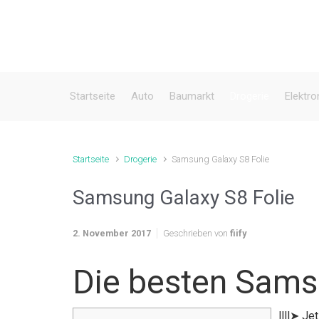
Zum Hauptinhalt springen
Startseite
Auto
Baumarkt
Drogerie
Elektro
Startseite
Drogerie
Samsung Galaxy S8 Folie
Samsung Galaxy S8 Folie
2. November 2017
Geschrieben von
fiify
Die besten Sams
llll➤ J