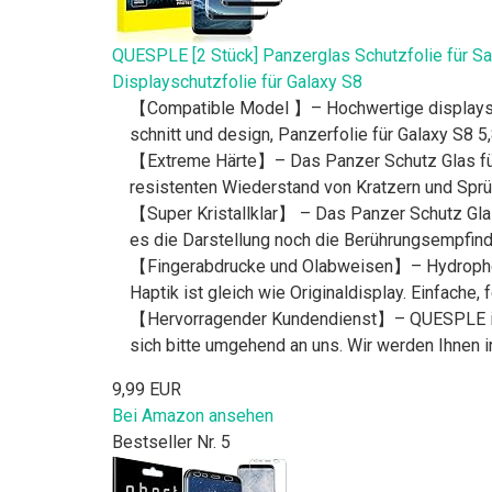
QUESPLE [2 Stück] Panzerglas Schutzfolie für Sa
Displayschutzfolie für Galaxy S8
【Compatible Model 】– Hochwertige displaysch
schnitt und design, Panzerfolie für Galaxy S8 5
【Extreme Härte】– Das Panzer Schutz Glas für 
resistenten Wiederstand von Kratzern und Sprü
【Super Kristallklar】 – Das Panzer Schutz Glas i
es die Darstellung noch die Berührungsempfindli
【Fingerabdrucke und Olabweisen】– Hydrophobe
Haptik ist gleich wie Originaldisplay. Einfache, f
【Hervorragender Kundendienst】– QUESPLE ist a
sich bitte umgehend an uns. Wir werden Ihnen 
9,99 EUR
Bei Amazon ansehen
Bestseller Nr. 5