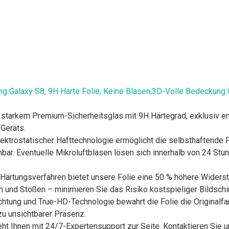
ng Galaxy S8, 9H Härte Folie, Keine Blasen,3D-Volle Bedeckung 
tarkem Premium-Sicherheitsglas mit 9H Härtegrad, exklusiv en
Geräts.
ktrostatischer Hafttechnologie ermöglicht die selbsthaftende 
ar. Eventuelle Mikroluftblasen lösen sich innerhalb von 24 Stun
ärtungsverfahren bietet unsere Folie eine 50 % höhere Widers
en und Stößen – minimieren Sie das Risiko kostspieliger Bildsch
htung und True-HD-Technologie bewahrt die Folie die Originalfar
zu unsichtbarer Präsenz.
Ihnen mit 24/7-Expertensupport zur Seite. Kontaktieren Sie un