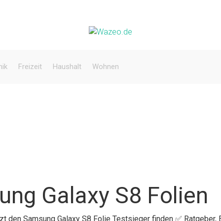
nik
Freizeit
Haushalt
Wohnen
ung Galaxy S8 Folien
etzt den Samsung Galaxy S8 Folie Testsieger finden ✅ Ratgeber,