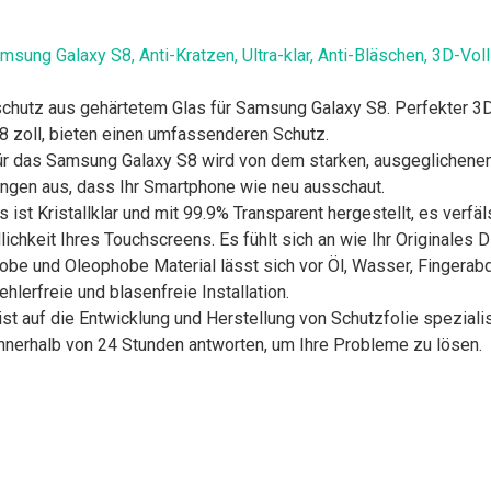
msung Galaxy S8, Anti-Kratzen, Ultra-klar, Anti-Bläschen, 3D-V
utz aus gehärtetem Glas für Samsung Galaxy S8. Perfekter 3D
,8 zoll, bieten einen umfassenderen Schutz.
das Samsung Galaxy S8 wird von dem starken, ausgeglichenem Gl
ngen aus, dass Ihr Smartphone wie neu ausschaut.
st Kristallklar und mit 99.9% Transparent hergestellt, es verfäl
chkeit Ihres Touchscreens. Es fühlt sich an wie Ihr Originales D
 und Oleophobe Material lässt sich vor Öl, Wasser, Fingerab
ehlerfreie und blasenfreie Installation.
uf die Entwicklung und Herstellung von Schutzfolie spezialisi
innerhalb von 24 Stunden antworten, um Ihre Probleme zu lösen.