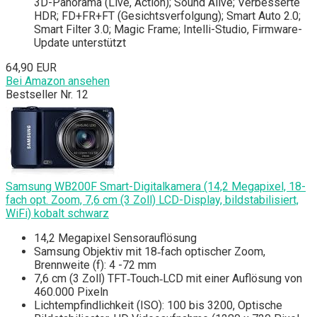
3D-Panorama (Live, Action); Sound Alive; Verbesserte
HDR; FD+FR+FT (Gesichtsverfolgung); Smart Auto 2.0;
Smart Filter 3.0; Magic Frame; Intelli-Studio, Firmware-
Update unterstützt
64,90 EUR
Bei Amazon ansehen
Bestseller Nr. 12
Samsung WB200F Smart-Digitalkamera (14,2 Megapixel, 18-
fach opt. Zoom, 7,6 cm (3 Zoll) LCD-Display, bildstabilisiert,
WiFi) kobalt schwarz
14,2 Megapixel Sensorauflösung
Samsung Objektiv mit 18‐fach optischer Zoom,
Brennweite (f): 4 -72 mm
7,6 cm (3 Zoll) TFT‐Touch‐LCD mit einer Auflösung von
460.000 Pixeln
Lichtempfindlichkeit (ISO): 100 bis 3200, Optische