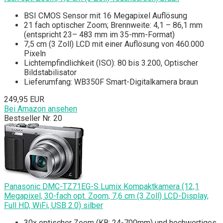
BSI CMOS Sensor mit 16 Megapixel Auflösung
21 fach optischer Zoom; Brennweite: 4,1 – 86,1 mm
(entspricht 23– 483 mm im 35-mm-Format)
7,5 cm (3 Zoll) LCD mit einer Auflösung von 460.000
Pixeln
Lichtempfindlichkeit (ISO): 80 bis 3.200, Optischer
Bildstabilisator
Lieferumfang: WB350F Smart-Digitalkamera braun
249,95 EUR
Bei Amazon ansehen
Bestseller Nr. 20
Panasonic DMC-TZ71EG-S Lumix Kompaktkamera (12,1
Megapixel, 30-fach opt. Zoom, 7,6 cm (3 Zoll) LCD-Display,
Full HD, WiFi, USB 2.0) silber
30x optischer Zoom (KB: 24-700mm) und hochwertiges