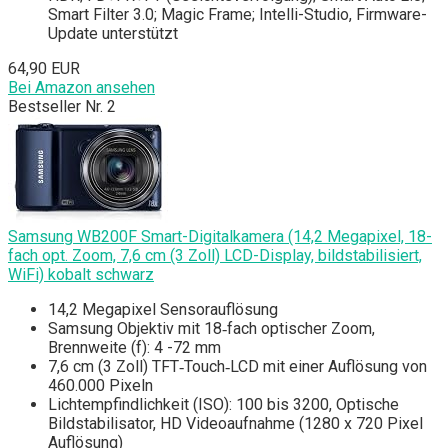
Smart Filter 3.0; Magic Frame; Intelli-Studio, Firmware-
Update unterstützt
64,90 EUR
Bei Amazon ansehen
Bestseller Nr. 2
Samsung WB200F Smart-Digitalkamera (14,2 Megapixel, 18-
fach opt. Zoom, 7,6 cm (3 Zoll) LCD-Display, bildstabilisiert,
WiFi) kobalt schwarz
14,2 Megapixel Sensorauflösung
Samsung Objektiv mit 18‐fach optischer Zoom,
Brennweite (f): 4 -72 mm
7,6 cm (3 Zoll) TFT‐Touch‐LCD mit einer Auflösung von
460.000 Pixeln
Lichtempfindlichkeit (ISO): 100 bis 3200, Optische
Bildstabilisator, HD Videoaufnahme (1280 x 720 Pixel
Auflösung)