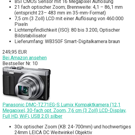
BSI CMOS Sensor mit 16 Megapixel Auflösung
21 fach optischer Zoom; Brennweite: 4,1 – 86,1 mm
(entspricht 23– 483 mm im 35-mm-Format)
7,5 cm (3 Zoll) LCD mit einer Auflösung von 460.000
Pixeln
Lichtempfindlichkeit (ISO): 80 bis 3.200, Optischer
Bildstabilisator
Lieferumfang: WB350F Smart-Digitalkamera braun
249,95 EUR
Bei Amazon ansehen
Bestseller Nr. 10
Panasonic DMC-TZ71EG-S Lumix Kompaktkamera (12,1
Megapixel, 30-fach opt. Zoom, 7,6 cm (3 Zoll) LCD-Display,
Full HD, WiFi, USB 2.0) silber
30x optischer Zoom (KB: 24-700mm) und hochwertiges
24mm LEICA DC Weitwinkel Objektiv