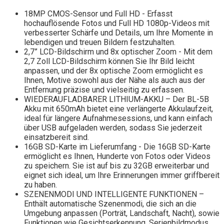
18MP CMOS-Sensor und Full HD - Erfasst
hochauflösende Fotos und Full HD 1080p-Videos mit
verbesserter Schärfe und Details, um Ihre Momente in
lebendigen und treuen Bildern festzuhalten.
2,7” LCD-Bildschirm und 8x optischer Zoom - Mit dem
2,7 Zoll LCD-Bildschirm können Sie Ihr Bild leicht
anpassen, und der 8x optische Zoom ermöglicht es
Ihnen, Motive sowohl aus der Nähe als auch aus der
Entfernung präzise und vielseitig zu erfassen.
WIEDERAUFLADBARER LITHIUM-AKKU – Der BL-5B
Akku mit 650mAh bietet eine verlängerte Akkulaufzeit,
ideal für längere Aufnahmesessions, und kann einfach
über USB aufgeladen werden, sodass Sie jederzeit
einsatzbereit sind.
16GB SD-Karte im Lieferumfang - Die 16GB SD-Karte
ermöglicht es Ihnen, Hunderte von Fotos oder Videos
zu speichern. Sie ist auf bis zu 32GB erweiterbar und
eignet sich ideal, um Ihre Erinnerungen immer griffbereit
zu haben.
SZENENMODI UND INTELLIGENTE FUNKTIONEN –
Enthält automatische Szenenmodi, die sich an die
Umgebung anpassen (Porträt, Landschaft, Nacht), sowie
Funktionen wie Gesichtserkennung, Serienbildmodus