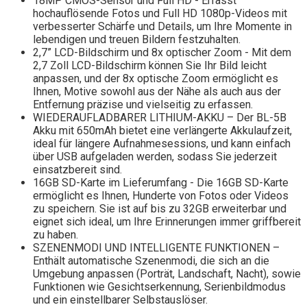
18MP CMOS-Sensor und Full HD - Erfasst
hochauflösende Fotos und Full HD 1080p-Videos mit
verbesserter Schärfe und Details, um Ihre Momente in
lebendigen und treuen Bildern festzuhalten.
2,7” LCD-Bildschirm und 8x optischer Zoom - Mit dem
2,7 Zoll LCD-Bildschirm können Sie Ihr Bild leicht
anpassen, und der 8x optische Zoom ermöglicht es
Ihnen, Motive sowohl aus der Nähe als auch aus der
Entfernung präzise und vielseitig zu erfassen.
WIEDERAUFLADBARER LITHIUM-AKKU – Der BL-5B
Akku mit 650mAh bietet eine verlängerte Akkulaufzeit,
ideal für längere Aufnahmesessions, und kann einfach
über USB aufgeladen werden, sodass Sie jederzeit
einsatzbereit sind.
16GB SD-Karte im Lieferumfang - Die 16GB SD-Karte
ermöglicht es Ihnen, Hunderte von Fotos oder Videos
zu speichern. Sie ist auf bis zu 32GB erweiterbar und
eignet sich ideal, um Ihre Erinnerungen immer griffbereit
zu haben.
SZENENMODI UND INTELLIGENTE FUNKTIONEN –
Enthält automatische Szenenmodi, die sich an die
Umgebung anpassen (Porträt, Landschaft, Nacht), sowie
Funktionen wie Gesichtserkennung, Serienbildmodus
und ein einstellbarer Selbstauslöser.