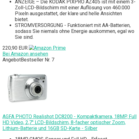
ANZEIGE – Die KODAK PIXPRO AZ405 ist mit einem 3-
Zoll-LCD-Bildschirm mit einer Auflösung von 460.000
Pixeln ausgestattet, der klare und helle Ansichten
bietet.
STROMVERSORGUNG - Funktioniert mit AA-Batterien,
sodass Sie niemals ohne Energie auskommen, egal wo
Sie sind.
220,90 EUR
Bei Amazon ansehen
Angebot
Bestseller Nr. 7
AGFA PHOTO Realishot DC8200 - Kompaktkamera, 18MP, Full
HD Video, 2,7'' LCD-Bildschirm, 8-facher optischer Zoom,
Lithium-Batterie und 16GB SD-Karte - Silber