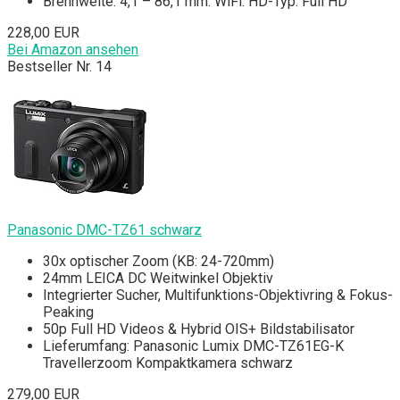
Brennweite: 4,1 – 86,1 mm. WiFi. HD-Typ: Full HD
228,00 EUR
Bei Amazon ansehen
Bestseller Nr. 14
Panasonic DMC-TZ61 schwarz
30x optischer Zoom (KB: 24-720mm)
24mm LEICA DC Weitwinkel Objektiv
Integrierter Sucher, Multifunktions-Objektivring & Fokus-
Peaking
50p Full HD Videos & Hybrid OIS+ Bildstabilisator
Lieferumfang: Panasonic Lumix DMC-TZ61EG-K
Travellerzoom Kompaktkamera schwarz
279,00 EUR